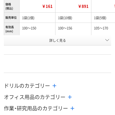
価格
￥161
￥891
(税込)
1袋(1個)
1袋(10個)
1袋(5個)
販売単位
有効長
100～150
100～156
105～170
(mm)
お申込番
詳しく見る
N245990
N261156
K960603
号
あり
あり
わずか
在庫
8月12日（水）
8月12日（水）
8月12日（水）
お届け日
数量
数量
数量
ドリルのカテゴリー
カゴへ
カゴへ
カ
オフィス用品のカテゴリー
作業・研究用品のカテゴリー