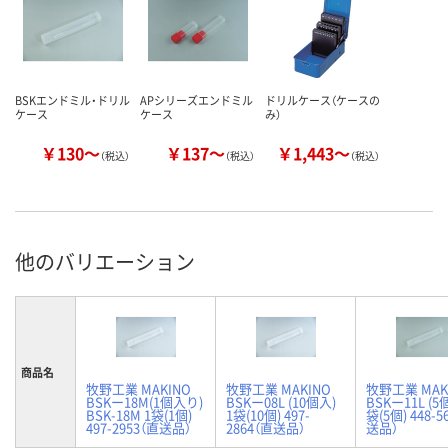
BSKエンドミル・ドリル
APシリーズエンドミル
ドリルケース（ケースの
ケース
ケース
み）
￥130～
￥137～
￥1,443～
（税込）
（税込）
（税込）
他のバリエーション
商品名
牧野工業 MAKINO
牧野工業 MAKINO
牧野工業 MAK
BSKー18M(1個入り)
BSKー08L (10個入)
BSKー11L (5
BSK-18M 1袋(1個)
1袋(10個) 497-
袋(5個) 448-5
497-2953（直送品）
2864（直送品）
送品）