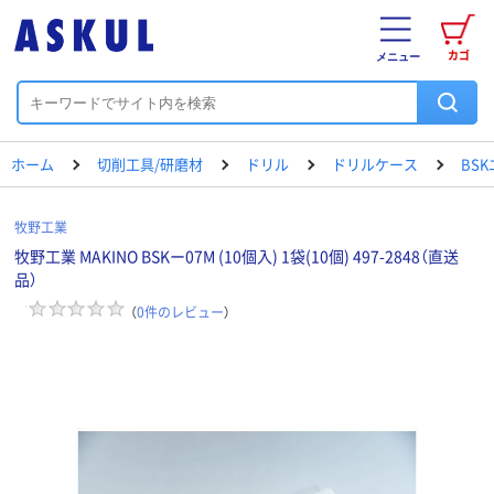
カゴ
メニュー
ホーム
切削工具/研磨材
ドリル
ドリルケース
BS
牧野工業
牧野工業 MAKINO BSKー07M (10個入) 1袋(10個) 497-2848（直送
品）
（
0
件のレビュー
）