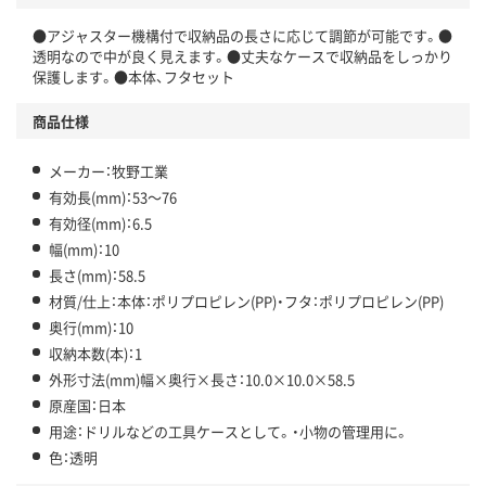
●アジャスター機構付で収納品の長さに応じて調節が可能です。●
透明なので中が良く見えます。●丈夫なケースで収納品をしっかり
保護します。●本体、フタセット
商品仕様
メーカー：牧野工業
有効長(mm)：53～76
有効径(mm)：6.5
幅(mm)：10
長さ(mm)：58.5
材質/仕上：本体：ポリプロピレン(PP)・フタ：ポリプロピレン(PP)
奥行(mm)：10
収納本数(本)：1
外形寸法(mm)幅×奥行×長さ：10.0×10.0×58.5
原産国：日本
用途：ドリルなどの工具ケースとして。・小物の管理用に。
色：透明