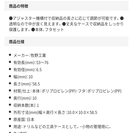
商品の特徴
●アジャスター機構付で収納品の長さに応じて調節が可能です。●
透明なので中が良く見えます。●丈夫なケースで収納品をしっかり
保護します。●本体、フタセット
商品仕様
メーカー：牧野工業
有効長(mm)：53～76
有効径(mm)：6.5
幅(mm)：10
長さ(mm)：58.5
材質/仕上：本体：ポリプロピレン(PP)・フタ：ポリプロピレン(PP)
奥行(mm)：10
収納本数(本)：1
外形寸法(mm)幅×奥行×長さ：10.0×10.0×58.5
原産国：日本
用途：ドリルなどの工具ケースとして。・小物の管理用に。