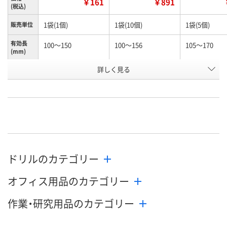
￥161
￥891
(税込)
1袋(1個)
1袋(10個)
1袋(5個)
販売単位
有効長
100～150
100～156
105～170
(mm)
お申込番
詳しく見る
N245990
N261156
K960603
号
あり
あり
わずか
在庫
8月12日（水）
8月12日（水）
8月12日（水）
お届け日
数量
数量
数量
ドリルのカテゴリー
カゴへ
カゴへ
カ
オフィス用品のカテゴリー
作業・研究用品のカテゴリー