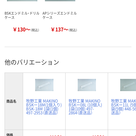
BSKエンドミル・ドリル
APシリーズエンドミル
ケース
ケース
￥130～
￥137～
（税込）
（税込）
他のバリエーション
牧野工業 MAKINO
牧野工業 MAKINO
牧野工業 MAK
商品名
BSKー18M(1個入り)
BSKー08L (10個入)
BSKー11L (5
BSK-18M 1袋(1個)
1袋(10個) 497-
袋(5個) 448-5
497-2953（直送品）
2864（直送品）
送品）
価格