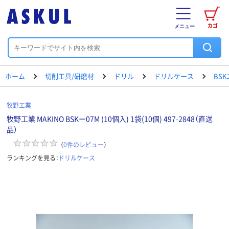
カゴ
メニュー
ホーム
切削工具/研磨材
ドリル
ドリルケース
BS
牧野工業
牧野工業 MAKINO BSKー07M (10個入) 1袋(10個) 497-2848（直送
品）
（
0
件のレビュー
）
ランキングを見る：
ドリルケース