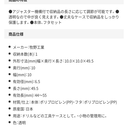
●アジャスター機構付で収納品の長さに応じて調節が可能です。●
透明なので中が良く見えます。●丈夫なケースで収納品をしっかり
保護します。●本体、フタセット
商品仕様
メーカー：牧野工業
収納本数(本)：1
外形寸法(mm)幅×奥行×長さ：10.0×10.0×49.5
奥行(mm)：10
幅(mm)：10
有効径(mm)：6.5
長さ(mm)：49.5
有効長(mm)：44～55
材質/仕上：本体：ポリプロピレン(PP)・フタ：ポリプロピレン(PP)
原産国：日本
用途：ドリルなどの工具ケースとして。・小物の管理用に。
色：透明