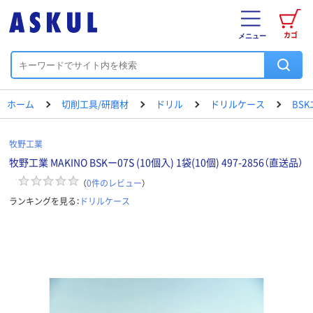
カゴ
メニュー
ホーム
切削工具/研磨材
ドリル
ドリルケース
BS
牧野工業
牧野工業 MAKINO BSKー07S (10個入) 1袋(10個) 497-2856（直送品）
（
0
件のレビュー
）
ランキングを見る：
ドリルケース