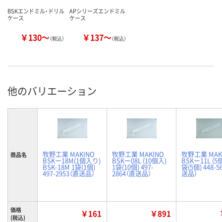
BSKエンドミル・ドリル
APシリーズエンドミル
ケース
ケース
￥130～
￥137～
（税込）
（税込）
他のバリエーション
牧野工業 MAKINO
牧野工業 MAKINO
牧野工業 MAK
商品名
BSKー18M(1個入り)
BSKー08L (10個入)
BSKー11L (5
BSK-18M 1袋(1個)
1袋(10個) 497-
袋(5個) 448-5
497-2953（直送品）
2864（直送品）
送品）
価格
￥161
￥891
(税込)