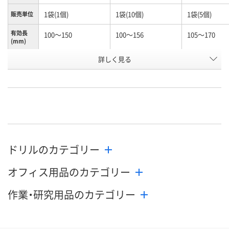
1袋(1個)
1袋(10個)
1袋(5個)
販売単位
有効長
100～150
100～156
105～170
(mm)
お申込番
詳しく見る
N245990
N261156
K960603
号
あり
あり
わずか
在庫
8月12日（水）
8月12日（水）
8月12日（水）
お届け日
数量
数量
数量
ドリルのカテゴリー
カゴへ
カゴへ
カ
オフィス用品のカテゴリー
作業・研究用品のカテゴリー