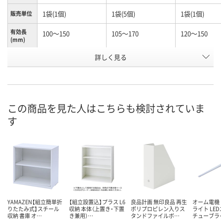
1袋(1個)
1袋(5個)
1袋(1個)
販売単位
有効長
100～150
105～170
120～150
(mm)
お申込番
詳しく見る
N245990
K960603
N261116
号
あり
わずか
あり
在庫
8月12日（水）
8月12日（水）
8月12日（水）
お届け日
この商品を見た人はこちらも検討されていま
す
数量
数量
数量
カゴへ
カゴへ
カ
YAMAZEN【組立簡単折
【組立設置込】プラス L6
良品計画 無印良品 再生
オーム電機 
りたたみ式】スチール
収納 本体（上置き・下置
ポリプロピレン入りス
ライト LE
収納 書庫 オ…
き兼用）…
タンドファイルボ…
チューブラ