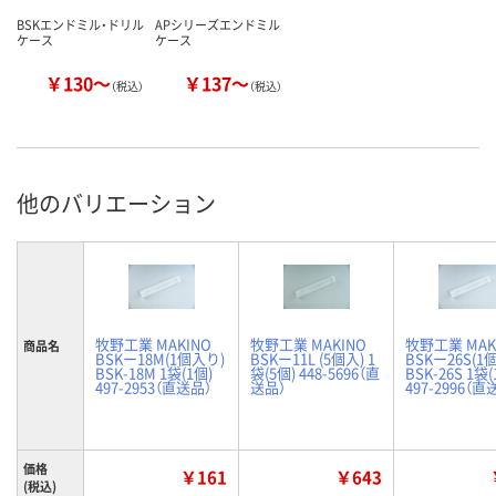
BSKエンドミル・ドリル
APシリーズエンドミル
ケース
ケース
￥130～
￥137～
（税込）
（税込）
他のバリエーション
牧野工業 MAKINO
牧野工業 MAKINO
牧野工業 MAK
商品名
BSKー18M(1個入り)
BSKー11L (5個入) 1
BSKー26S(1
BSK-18M 1袋(1個)
袋(5個) 448-5696（直
BSK-26S 1袋(
497-2953（直送品）
送品）
497-2996（直
価格
￥161
￥643
(税込)