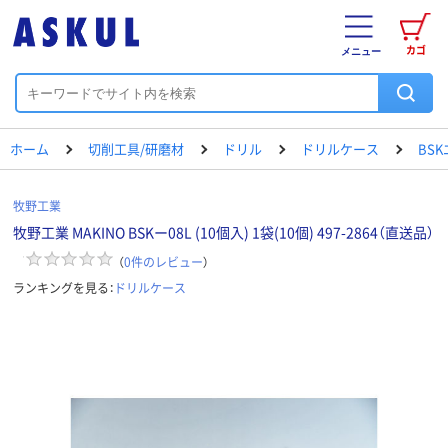
カゴ
メニュー
ホーム
切削工具/研磨材
ドリル
ドリルケース
BS
牧野工業
牧野工業 MAKINO BSKー08L (10個入) 1袋(10個) 497-2864（直送品）
（
0
件のレビュー
）
ランキングを見る：
ドリルケース