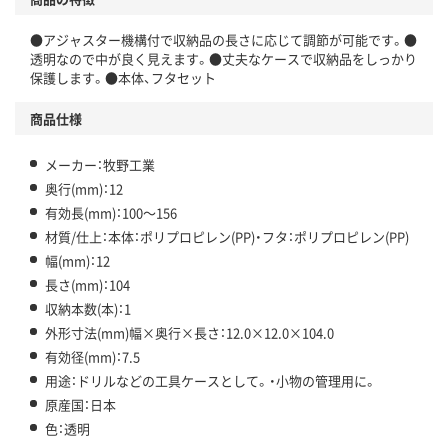
●アジャスター機構付で収納品の長さに応じて調節が可能です。●
透明なので中が良く見えます。●丈夫なケースで収納品をしっかり
保護します。●本体、フタセット
商品仕様
メーカー：牧野工業
奥行(mm)：12
有効長(mm)：100～156
材質/仕上：本体：ポリプロピレン(PP)・フタ：ポリプロピレン(PP)
幅(mm)：12
長さ(mm)：104
収納本数(本)：1
外形寸法(mm)幅×奥行×長さ：12.0×12.0×104.0
有効径(mm)：7.5
用途：ドリルなどの工具ケースとして。・小物の管理用に。
原産国：日本
色：透明