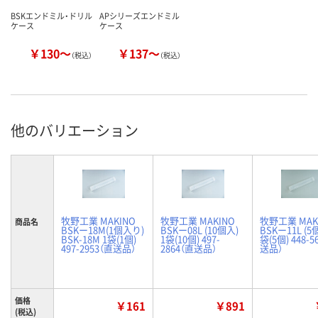
BSKエンドミル・ドリル
APシリーズエンドミル
ケース
ケース
￥130～
￥137～
（税込）
（税込）
他のバリエーション
牧野工業 MAKINO
牧野工業 MAKINO
牧野工業 MAK
商品名
BSKー18M(1個入り)
BSKー08L (10個入)
BSKー11L (5
BSK-18M 1袋(1個)
1袋(10個) 497-
袋(5個) 448-5
497-2953（直送品）
2864（直送品）
送品）
価格
￥161
￥891
(税込)