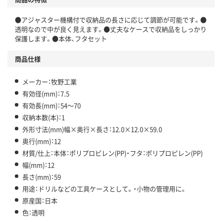
●アジャスター機構付で収納品の長さに応じて調節が可能です。●
透明なので中が良く見えます。●丈夫なケースで収納品をしっかり
保護します。●本体、フタセット
商品仕様
メーカー：牧野工業
有効径(mm)：7.5
有効長(mm)：54～70
収納本数(本)：1
外形寸法(mm)幅×奥行×長さ：12.0×12.0×59.0
奥行(mm)：12
材質/仕上：本体：ポリプロピレン(PP)・フタ：ポリプロピレン(PP)
幅(mm)：12
長さ(mm)：59
用途：ドリルなどの工具ケースとして。・小物の管理用に。
原産国：日本
色：透明