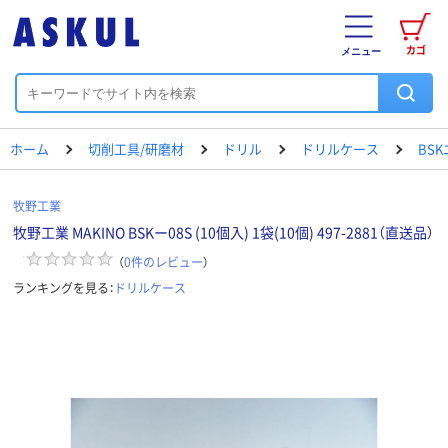
カゴ
メニュー
ホーム
切削工具/研磨材
ドリル
ドリルケース
BS
牧野工業
牧野工業 MAKINO BSKー08S (10個入) 1袋(10個) 497-2881（直送品）
（
0
件のレビュー
）
ランキングを見る：
ドリルケース