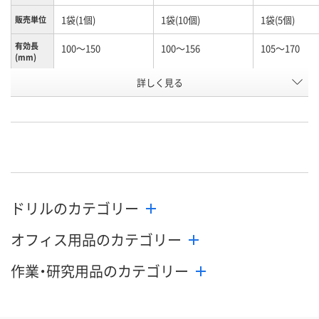
1袋(1個)
1袋(10個)
1袋(5個)
販売単位
有効長
100～150
100～156
105～170
(mm)
お申込番
詳しく見る
N245990
N261156
K960603
号
あり
あり
わずか
在庫
8月12日（水）
8月12日（水）
8月12日（水）
お届け日
数量
数量
数量
ドリルのカテゴリー
カゴへ
カゴへ
カ
オフィス用品のカテゴリー
作業・研究用品のカテゴリー