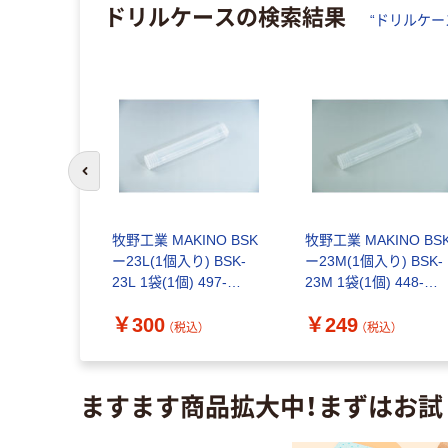
ドリルケース
の検索結果
“
ドリルケー
前のスライドへ
ャパン ヒュ
牧野工業 MAKINO BSK
牧野工業 MAKINO BS
リルケース
ー23L(1個入り) BSK-
ー23M(1個入り) BSK-
 (50本収納)
23L 1袋(1個) 497-
23M 1袋(1個) 448-
18-5553（直
2970（直送品）
5734（直送品）
￥300
￥249
（税込）
（税込）
（税込）
ますます商品拡大中！まずはお試