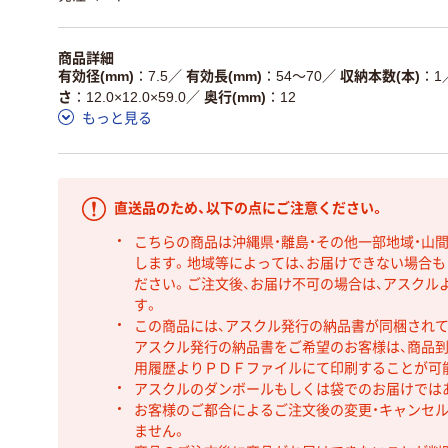
商品詳細
有効径(mm)
7.5
／
有効長(mm)
54～70
／
収納本数(本)
1
さ
12.0×12.0×59.0
／
奥行(mm)
12
もっと見る
直送品のため、以下の点にご注意ください。
こちらの商品は沖縄県・離島・その他一部地域・山
します。地域等によっては、お届けできない場合
ださい。ご注文後、お届け不可の場合は、アスクル
す。
この商品には、アスクル発行の納品書が同梱され
アスクル発行の納品書をご希望のお客様は、商品到
用履歴よりＰＤＦファイルにて印刷することが可
アスクルのダンボールもしくは袋でのお届けでは
お客様のご都合によるご注文後の変更・キャンセル
ません。