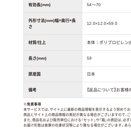
有効長(mm)
54～70
外形寸法(mm)幅×奥行×長
12.0×12.0×59.0
さ
材質/仕上
本体：ポリプロピレン(P
長さ(mm)
59
原産国
日本
備考
【返品について】お客様
※
免責事項
本サービスでは、サイト上に最新の商品情報を表示するよう努めており
商品とサイト上の商品情報の表記が異なる場合がございますので、ご
また、商品名および販売単位における「セット」や「箱」の表記は、必
お届け形態は倉庫の在庫状況等により異なる場合がございます。あら