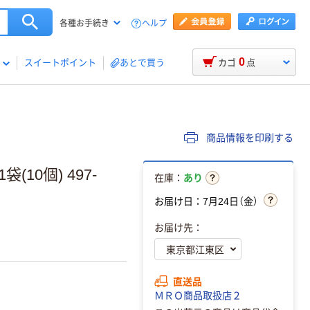
ヘルプ
各種お手続き
0
スイートポイント
あとで買う
カゴ
点
商品情報を印刷する
袋(10個) 497-
在庫：
あり
お届け日：7月24日（金）
お届け先：
直送品
ＭＲＯ商品取扱店２