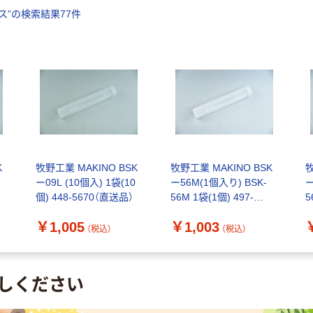
ス
”の検索結果
77
件
K
牧野工業 MAKINO BSK
牧野工業 MAKINO BSK
牧
ー09L (10個入) 1袋(10
ー56M(1個入り) BSK-
ー
個) 448-5670（直送品）
56M 1袋(1個) 497-
5
3071（直送品）
3
￥1,005
￥1,003
（税込）
（税込）
しください