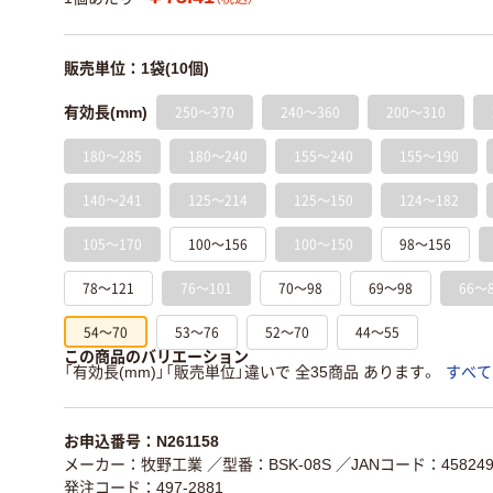
販売単位：1袋(10個)
250～370
240～360
200～310
有効長(mm)
180～285
180～240
155～240
155～190
140～241
125～214
125～150
124～182
105～170
100～156
100～150
98～156
78～121
76～101
70～98
69～98
66～
54～70
53～76
52～70
44～55
この商品のバリエーション
「有効長(mm)」「販売単位」違いで 全35商品 あります。
すべて
お申込番号：N261158
メーカー：牧野工業
／型番：BSK-08S
／JANコード：4582497
発注コード：497-2881