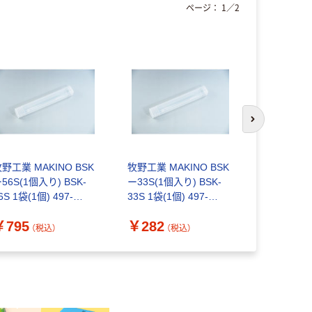
ページ：
1
／
2
次のスライド
野工業 MAKINO BSK
牧野工業 MAKINO BSK
工機ホール
56S(1個入り) BSK-
ー33S(1個入り) BSK-
ドリルスタン
6S 1袋(1個) 497-
33S 1袋(1個) 497-
DS2 1台（
089（直送品）
3020（直送品）
￥795
￥282
￥16,01
（税込）
（税込）