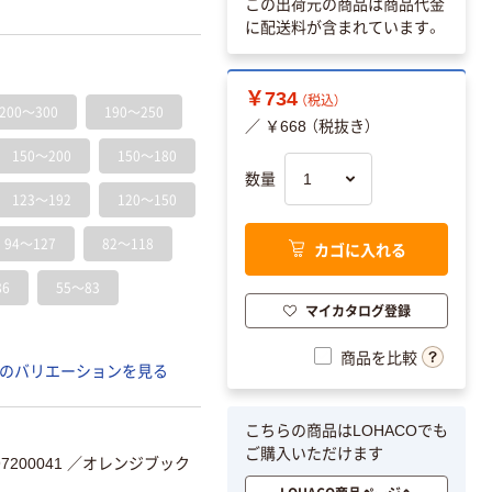
この出荷元の商品は商品代金
に配送料が含まれています。
￥734
（税込）
200～300
190～250
／ ￥668 （税抜き）
150～200
150～180
数量
123～192
120～150
94～127
82～118
カゴに入れる
86
55～83
マイカタログ登録
商品を比較
のバリエーションを見る
こちらの商品はLOHACOでも
ご購入いただけます
200041
／オレンジブック