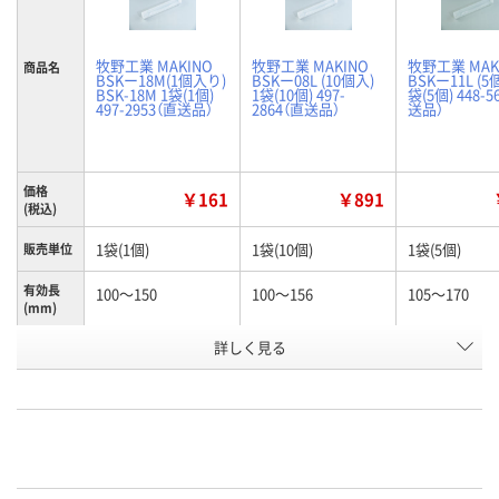
牧野工業 MAKINO
牧野工業 MAKINO
牧野工業 MAK
商品名
BSKー18M(1個入り)
BSKー08L (10個入)
BSKー11L (5
BSK-18M 1袋(1個)
1袋(10個) 497-
袋(5個) 448-5
497-2953（直送品）
2864（直送品）
送品）
価格
￥161
￥891
(税込)
1袋(1個)
1袋(10個)
1袋(5個)
販売単位
有効長
100～150
100～156
105～170
(mm)
お申込番
詳しく見る
N245990
N261156
K960603
号
あり
あり
わずか
在庫
8月7日（金）
8月7日（金）
8月7日（金）
お届け日