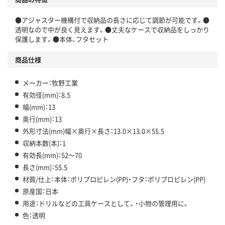
●アジャスター機構付で収納品の長さに応じて調節が可能です。●
透明なので中が良く見えます。●丈夫なケースで収納品をしっかり
保護します。●本体、フタセット
商品仕様
メーカー：牧野工業
有効径(mm)：8.5
幅(mm)：13
奥行(mm)：13
外形寸法(mm)幅×奥行×長さ：13.0×13.0×55.5
収納本数(本)：1
有効長(mm)：52～70
長さ(mm)：55.5
材質/仕上：本体：ポリプロピレン(PP)・フタ：ポリプロピレン(PP)
原産国：日本
用途：ドリルなどの工具ケースとして。・小物の管理用に。
色：透明