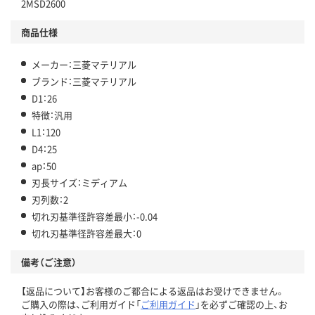
2MSD2600
商品仕様
メーカー：三菱マテリアル
ブランド：三菱マテリアル
D1：26
特徴：汎用
L1：120
D4：25
ap：50
刃長サイズ：ミディアム
刃列数：2
切れ刃基準径許容差最小：-0.04
切れ刃基準径許容差最大：0
備考（ご注意）
【返品について】お客様のご都合による返品はお受けできません。
ご購入の際は、ご利用ガイド「
ご利用ガイド
」を必ずご確認の上、お