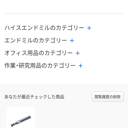
N407875
N407880
N407830
号
直送品
直送品
直送品
在庫
8月21日（金）まで
8月21日（金）まで
8月21日（金）
お届け日
ハイスエンドミルのカテゴリー
エンドミルのカテゴリー
数量
数量
数量
オフィス用品のカテゴリー
カゴへ
カゴへ
カ
作業・研究用品のカテゴリー
あなたが最近チェックした商品
閲覧履歴の削除