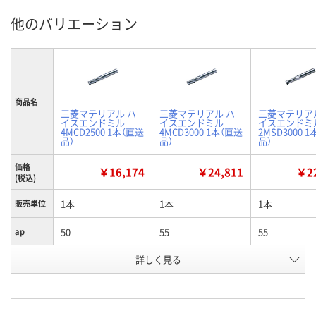
他のバリエーション
商品名
三菱マテリアル ハ
三菱マテリアル ハ
三菱マテリア
イスエンドミル
イスエンドミル
イスエンドミ
4MCD2500 1本（直送
4MCD3000 1本（直送
2MSD3000 
品）
品）
品）
価格
￥16,174
￥24,811
￥22
(税込)
1本
1本
1本
販売単位
50
55
55
ap
詳しく見る
25
25
25
D4
25
30
30
D1
お申込番