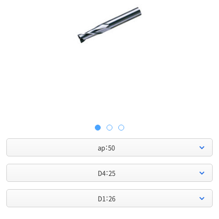
ap：50
D4：25
D1：26