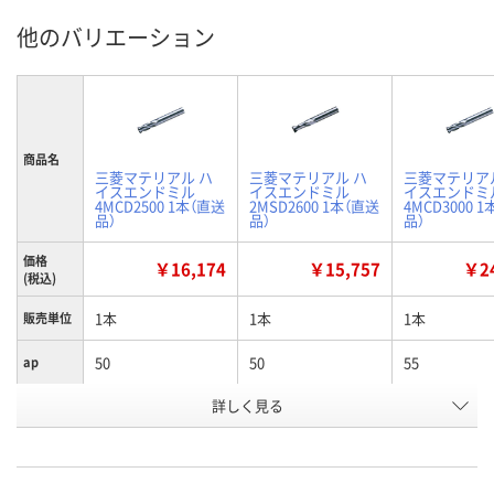
他のバリエーション
商品名
三菱マテリアル ハ
三菱マテリアル ハ
三菱マテリア
イスエンドミル
イスエンドミル
イスエンドミ
4MCD2500 1本（直送
2MSD2600 1本（直送
4MCD3000 
品）
品）
品）
価格
￥16,174
￥15,757
￥24
(税込)
1本
1本
1本
販売単位
50
50
55
ap
詳しく見る
25
25
25
D4
25
26
30
D1
お申込番