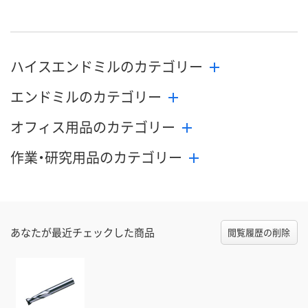
N407875
N407826
N407880
号
直送品
直送品
直送品
在庫
8月24日（月）まで
8月24日（月）まで
8月24日（月）
お届け日
ハイスエンドミルのカテゴリー
エンドミルのカテゴリー
数量
数量
数量
オフィス用品のカテゴリー
カゴへ
カゴへ
カ
作業・研究用品のカテゴリー
あなたが最近チェックした商品
閲覧履歴の削除