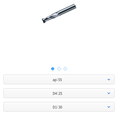
ap：55
D4：25
D1：30