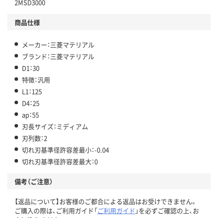
2MSD3000
商品仕様
メーカー：三菱マテリアル
ブランド：三菱マテリアル
D1：30
特徴：汎用
L1：125
D4：25
ap：55
刃長サイズ：ミディアム
刃列数：2
切れ刃基準径許容差最小：-0.04
切れ刃基準径許容差最大：0
備考（ご注意）
【返品について】お客様のご都合による返品はお受けできません。
ご購入の際は、ご利用ガイド「
ご利用ガイド
」を必ずご確認の上、お