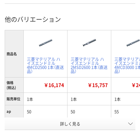
他のバリエーション
商品名
三菱マテリアル ハ
三菱マテリアル ハ
三菱マテリア
イスエンドミル
イスエンドミル
イスエンドミ
4MCD2500 1本（直送
2MSD2600 1本（直送
4MCD3000 
品）
品）
品）
価格
￥16,174
￥15,757
￥24
(税込)
1本
1本
1本
販売単位
50
50
55
ap
詳しく見る
25
25
25
D4
25
26
30
D1