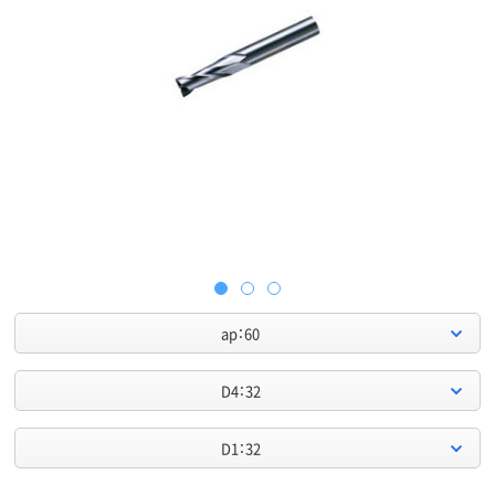
ap：60
D4：32
D1：32