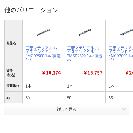
他のバリエーション
商品名
三菱マテリアル ハ
三菱マテリアル ハ
三菱マテリア
イスエンドミル
イスエンドミル
イスエンドミ
4MCD2500 1本（直送
2MSD2600 1本（直送
4MCD3000 
品）
品）
品）
価格
￥16,174
￥15,757
￥24
(税込)
1本
1本
1本
販売単位
50
50
55
ap
詳しく見る
25
25
25
D4
25
26
30
D1
お申込番