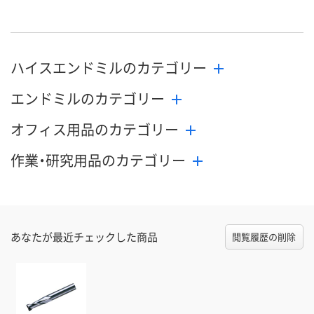
N407875
N407826
N407880
号
直送品
直送品
直送品
在庫
8月21日（金）まで
8月21日（金）まで
8月21日（金）
お届け日
ハイスエンドミルのカテゴリー
エンドミルのカテゴリー
数量
数量
数量
オフィス用品のカテゴリー
カゴへ
カゴへ
カ
作業・研究用品のカテゴリー
あなたが最近チェックした商品
閲覧履歴の削除