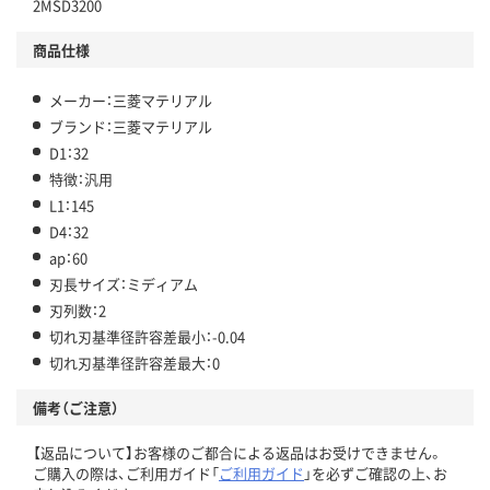
2MSD3200
商品仕様
メーカー：三菱マテリアル
ブランド：三菱マテリアル
D1：32
特徴：汎用
L1：145
D4：32
ap：60
刃長サイズ：ミディアム
刃列数：2
切れ刃基準径許容差最小：-0.04
切れ刃基準径許容差最大：0
備考（ご注意）
【返品について】お客様のご都合による返品はお受けできません。
ご購入の際は、ご利用ガイド「
ご利用ガイド
」を必ずご確認の上、お