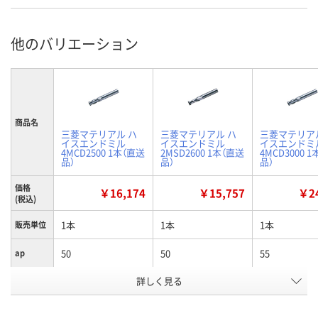
他のバリエーション
商品名
三菱マテリアル ハ
三菱マテリアル ハ
三菱マテリア
イスエンドミル
イスエンドミル
イスエンドミ
4MCD2500 1本（直送
2MSD2600 1本（直送
4MCD3000 
品）
品）
品）
価格
￥16,174
￥15,757
￥24
(税込)
1本
1本
1本
販売単位
50
50
55
ap
詳しく見る
25
25
25
D4
25
26
30
D1