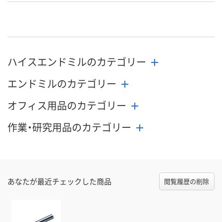
お申込番
N407875
N407826
N407880
号
直送品
直送品
直送品
在庫
8月25日（火）まで
8月25日（火）まで
8月25日（火）
お届け日
ハイスエンドミルのカテゴリー
エンドミルのカテゴリー
数量
数量
数量
オフィス用品のカテゴリー
カゴへ
カゴへ
カ
作業・研究用品のカテゴリー
あなたが最近チェックした商品
閲覧履歴の削除