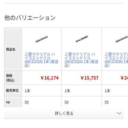
他のバリエーション
商品名
三菱マテリアル ハ
三菱マテリアル ハ
三菱マテリア
イスエンドミル
イスエンドミル
イスエンドミ
4MCD2500 1本（直送
2MSD2600 1本（直送
4MCD3000 
品）
品）
品）
価格
￥16,174
￥15,757
￥24
(税込)
1本
1本
1本
販売単位
50
50
55
ap
詳しく見る
25
25
25
D4
25
26
30
D1