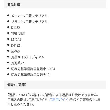
商品仕様
メーカー：三菱マテリアル
ブランド：三菱マテリアル
D1：32
特徴：汎用
L1：145
D4：32
ap：60
刃長サイズ：ミディアム
刃列数：2
切れ刃基準径許容差最小：-0.04
切れ刃基準径許容差最大：0
備考（ご注意）
【返品について】お客様のご都合による返品はお受けできません。
ご購入の際は、ご利用ガイド「
ご利用ガイド
」を必ずご確認の上、お
申し込みください。