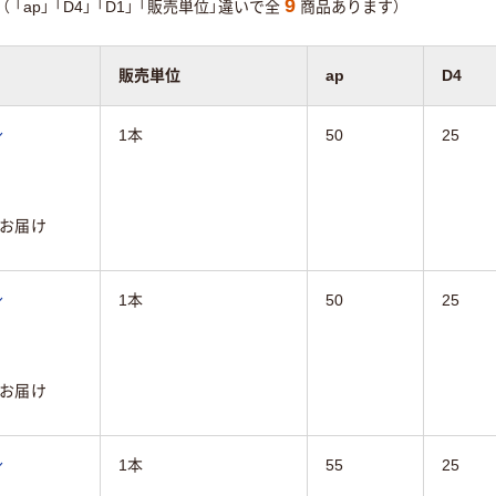
9
（
「ap」
「D4」
「D1」
「販売単位」違いで全
商品あります）
販売単位
ap
D4
ル
1本
50
25
お届け
ル
1本
50
25
お届け
ル
1本
55
25