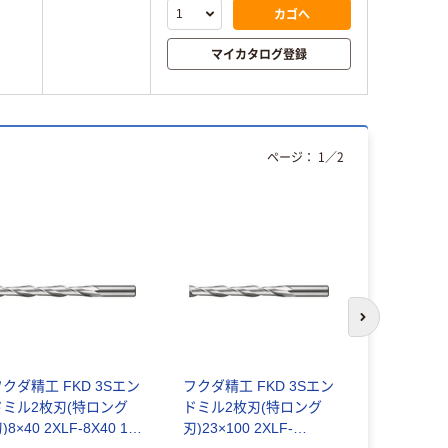
カゴへ
マイカタログ登録
ページ：
1
／
2
次のスライド
フクダ精工 FKD 3Sエン
フクダ精工 FKD 3Sエン
フクダ精工 
ドミル2枚刃(特ロング
ドミル2枚刃(特ロング
グシャンク
)8×40 2XLF-8X40 1本
刃)23×100 2XLF-
枚刃24×250