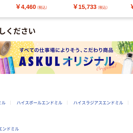
809-9805（直送品）
8
￥4,460
￥15,733
（直
（税込）
（税込）
しください
ミル
ハイスボールエンドミル
ハイスラジアスエンドミル
ヤエンドミル