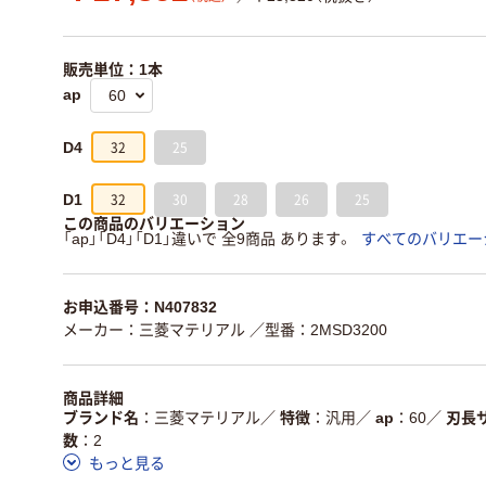
販売単位：1本
ap
32
25
D4
32
30
28
26
25
D1
この商品のバリエーション
「ap」「D4」「D1」違いで 全9商品 あります。
すべてのバリエー
お申込番号：N407832
メーカー：三菱マテリアル
／型番：2MSD3200
商品詳細
ブランド名
三菱マテリアル
／
特徴
汎用
／
ap
60
／
刃長
数
2
もっと見る