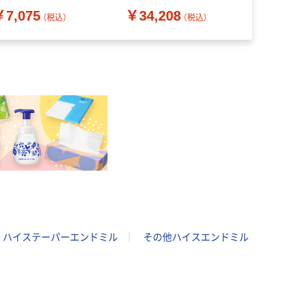
10-0775（直送品）
23X100 1本 810-
24X250 1本
￥7,075
￥34,208
￥46,87
0576（直送品）
3797（直送
（税込）
（税込）
ハイステーパーエンドミル
その他ハイスエンドミル