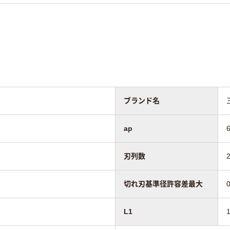
ブランド名
ap
刃列数
切れ刃基準径許容差最大
L1