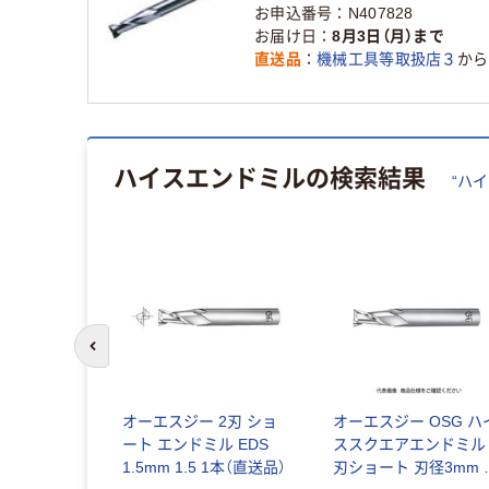
お申込番号
N407828
お届け日
8月3日（月）まで
直送品
機械工具等取扱店３
から
ハイスエンドミル
の検索結果
“
ハイ
前のスライドへ
KD 3Sエン
オーエスジー 2刃 ショ
オーエスジー OSG ハ
(ロング
ート エンドミル EDS
ススクエアエンドミル 
-12.7 1本
1.5mm 1.5 1本（直送品）
刃ショート 刃径3mm 