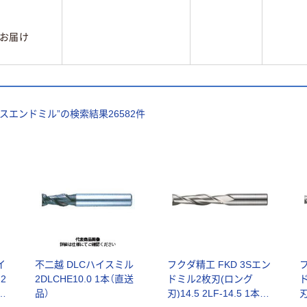
お届け
スエンドミル
”の検索結果
26582
件
イ
不二越 DLCハイスミル
フクダ精工 FKD 3Sエン
2
2DLCHE10.0 1本（直送
ドミル2枚刃(ロング
シ
品）
刃)14.5 2LF-14.5 1本
刃