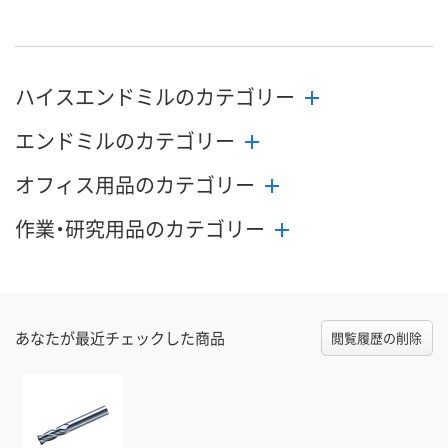
N407826
N407880
N407830
号
直送品
直送品
直送品
在庫
8月21日（金）まで
8月21日（金）まで
8月21日（金）
お届け日
ハイスエンドミルのカテゴリー
エンドミルのカテゴリー
数量
数量
数量
オフィス用品のカテゴリー
カゴへ
カゴへ
カ
作業・研究用品のカテゴリー
あなたが最近チェックした商品
閲覧履歴の削除