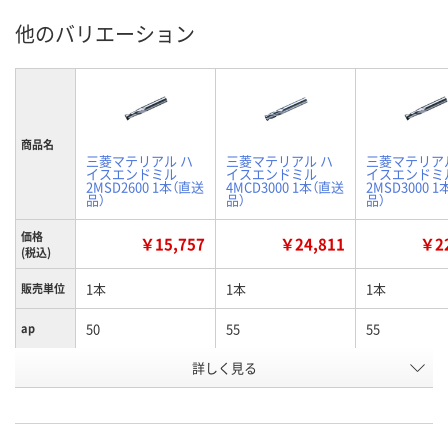
他のバリエーション
商品名
三菱マテリアル ハ
三菱マテリアル ハ
三菱マテリア
イスエンドミル
イスエンドミル
イスエンドミ
2MSD2600 1本（直送
4MCD3000 1本（直送
2MSD3000 
品）
品）
品）
価格
￥15,757
￥24,811
￥22
(税込)
1本
1本
1本
販売単位
50
55
55
ap
詳しく見る
25
25
25
D4
26
30
30
D1
お申込番