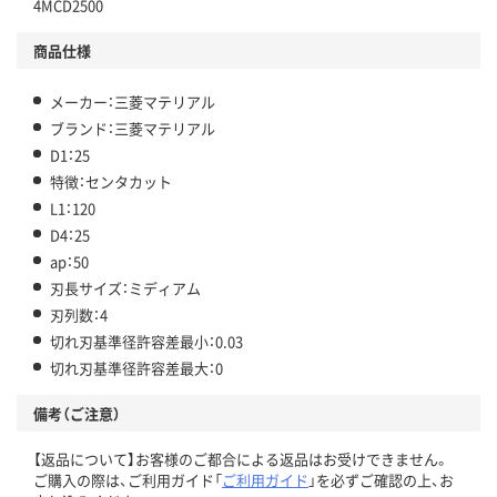
4MCD2500
商品仕様
メーカー：三菱マテリアル
ブランド：三菱マテリアル
D1：25
特徴：センタカット
L1：120
D4：25
ap：50
刃長サイズ：ミディアム
刃列数：4
切れ刃基準径許容差最小：0.03
切れ刃基準径許容差最大：0
備考（ご注意）
【返品について】お客様のご都合による返品はお受けできません。
ご購入の際は、ご利用ガイド「
ご利用ガイド
」を必ずご確認の上、お