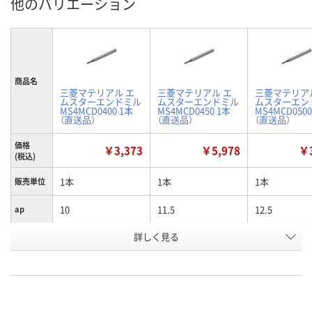
他のバリエーション
商品名
三菱マテリアル エ
三菱マテリアル エ
三菱マテリア
ムスターエンドミル
ムスターエンドミル
ムスターエン
MS4MCD0400 1本
MS4MCD0450 1本
MS4MCD0500
（直送品）
（直送品）
（直送品）
価格
￥3,373
￥5,978
￥3
(税込)
1本
1本
1本
販売単位
10
11.5
12.5
ap
詳しく見る
4
4.5
5
D1
お申込番
E771386
E771387
E771390
号
直送品
直送品
直送品
在庫