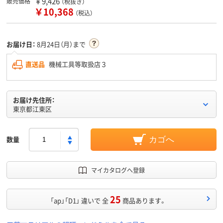
￥9,426
販売価格
（税抜き）
￥10,368
（税込）
お届け日：
8月24日（月）まで
直送品
機械工具等取扱店３
お届け先住所：
東京都江東区
数量
カゴへ
マイカタログへ登録
25
「ap」「D1」 違いで 全
商品あります。