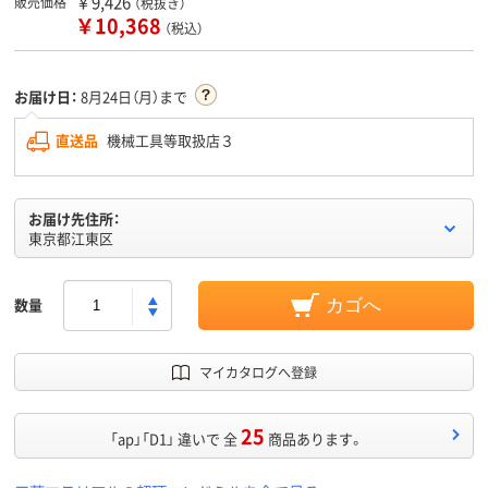
￥9,426
販売価格
（税抜き）
￥10,368
（税込）
お届け日：
8月24日（月）まで
直送品
機械工具等取扱店３
お届け先住所：
東京都江東区
数量
カゴへ
マイカタログへ登録
25
「ap」「D1」 違いで 全
商品あります。