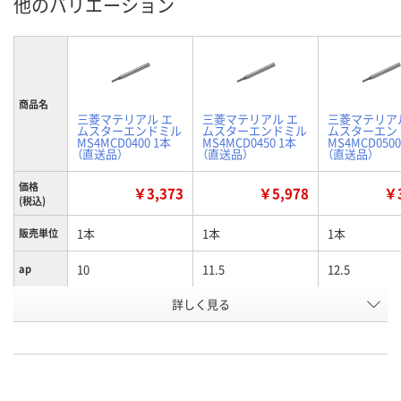
他のバリエーション
商品名
三菱マテリアル エ
三菱マテリアル エ
三菱マテリア
ムスターエンドミル
ムスターエンドミル
ムスターエン
MS4MCD0400 1本
MS4MCD0450 1本
MS4MCD0500
（直送品）
（直送品）
（直送品）
価格
￥3,373
￥5,978
￥3
(税込)
1本
1本
1本
販売単位
10
11.5
12.5
ap
詳しく見る
4
4.5
5
D1
お申込番
E771386
E771387
E771390
号
直送品
直送品
直送品
在庫