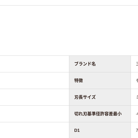
ブランド名
特徴
刃長サイズ
切れ刃基準径許容差最小
-
D1
7