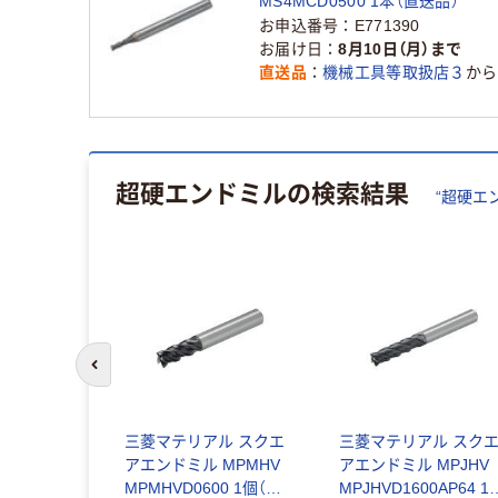
MS4MCD0500 1本（直送品）
お申込番号
E771390
お届け日
8月10日（月）まで
直送品
機械工具等取扱店３
から
超硬エンドミル
の検索結果
“
超硬エ
前のスライドへ
加工用超硬
三菱マテリアル スクエ
三菱マテリアル スク
ドミル
アエンドミル MPMHV
アエンドミル MPJHV
ングネックタ
MPMHVD0600 1個（直
MPJHVD1600AP64 1