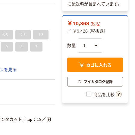
に配送料が含まれています。
￥10,368
（税込）
／ ￥9,426 （税抜き）
3.5
2.5
1.5
数量
9
8
7
カゴに入れる
ンを見る
マイカタログ登録
商品を比較
センタカット
／
ap
19
／
刃