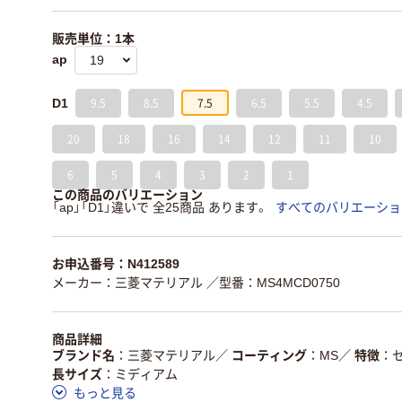
販売単位：1本
ap
9.5
8.5
7.5
6.5
5.5
4.5
D1
20
18
16
14
12
11
10
6
5
4
3
2
1
この商品のバリエーション
「ap」「D1」違いで 全25商品 あります。
すべてのバリエーショ
お申込番号：N412589
メーカー：三菱マテリアル
／型番：MS4MCD0750
商品詳細
ブランド名
三菱マテリアル
／
コーティング
MS
／
特徴
長サイズ
ミディアム
もっと見る