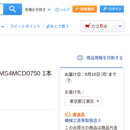
ヘルプ
各種お手続き
0
スイートポイント
あとで買う
カゴ
点
商品情報を印刷する
4MCD0750 1本
お届け日：8月10日（月）まで
お届け先：
直送品
機械工具等取扱店３
この出荷元の商品は商品代金