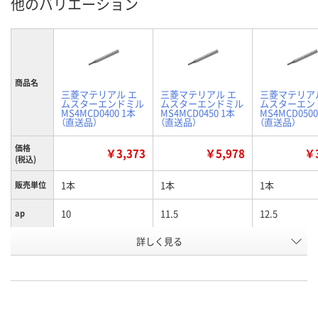
他のバリエーション
商品名
三菱マテリアル エ
三菱マテリアル エ
三菱マテリア
ムスターエンドミル
ムスターエンドミル
ムスターエン
MS4MCD0400 1本
MS4MCD0450 1本
MS4MCD0500
（直送品）
（直送品）
（直送品）
価格
￥3,373
￥5,978
￥3
(税込)
1本
1本
1本
販売単位
10
11.5
12.5
ap
詳しく見る
4
4.5
5
D1
お申込番
E771386
E771387
E771390
号
直送品
直送品
直送品
在庫