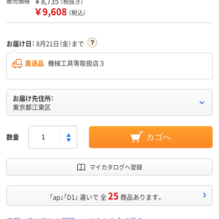
￥8,735
販売価格
（税抜き）
￥9,608
（税込）
お届け日：
8月21日（金）まで
直送品
機械工具等取扱店３
お届け先住所：
東京都江東区
数量
カゴへ
マイカタログへ登録
25
「ap」「D1」 違いで 全
商品あります。