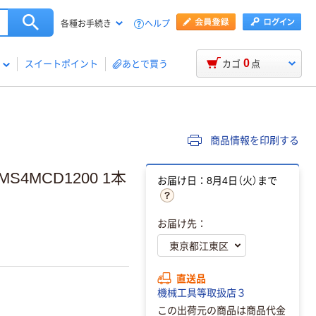
ヘルプ
各種お手続き
0
スイートポイント
あとで買う
カゴ
点
商品情報を印刷する
4MCD1200 1本
お届け日：8月4日（火）まで
お届け先：
直送品
機械工具等取扱店３
この出荷元の商品は商品代金