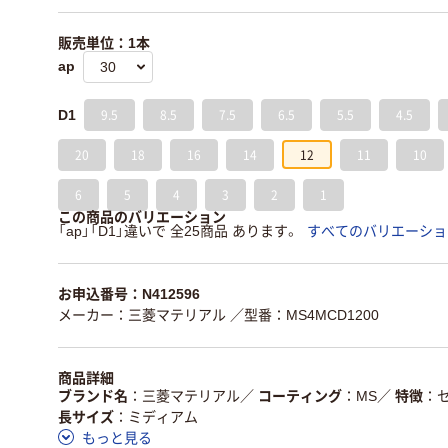
販売単位：1本
ap
9.5
8.5
7.5
6.5
5.5
4.5
D1
20
18
16
14
12
11
10
6
5
4
3
2
1
この商品のバリエーション
「ap」「D1」違いで 全25商品 あります。
すべてのバリエーショ
お申込番号：N412596
メーカー：三菱マテリアル
／型番：MS4MCD1200
商品詳細
ブランド名
三菱マテリアル
／
コーティング
MS
／
特徴
長サイズ
ミディアム
もっと見る