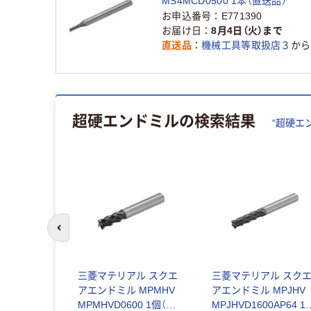
MS4MCD0500 1本（直送品）
お申込番号
E771390
お届け日
8月4日（火）まで
直送品
機械工具等取扱店３
から
超硬エンドミル
の検索結果
“
超硬エ
前のスライドへ
刃高能率ラジ
三菱マテリアル スクエ
三菱マテリアル スク
エンドミル
アエンドミル MPMHV
アエンドミル MPJHV
93-8126（直
MPMHVD0600 1個（直
MPJHVD1600AP64 1