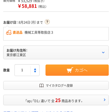
￥53,529
販売価格
（税抜き）
￥58,881
（税込）
お届け日：
8月24日（月）まで
直送品
機械工具等取扱店３
お届け先住所：
東京都江東区
数量
カゴへ
マイカタログへ登録
25
「ap」「D1」 違いで 全
商品あります。