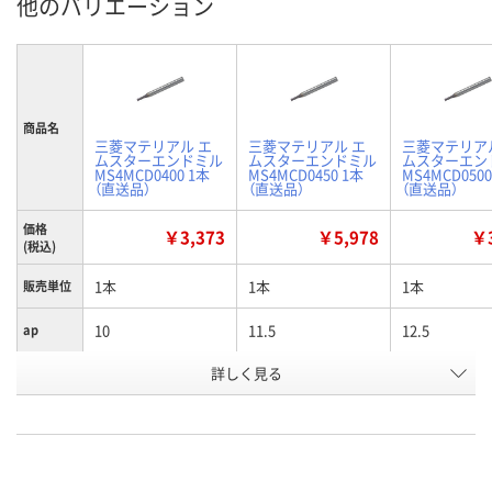
他のバリエーション
商品名
三菱マテリアル エ
三菱マテリアル エ
三菱マテリア
ムスターエンドミル
ムスターエンドミル
ムスターエン
MS4MCD0400 1本
MS4MCD0450 1本
MS4MCD0500
（直送品）
（直送品）
（直送品）
価格
￥3,373
￥5,978
￥3
(税込)
1本
1本
1本
販売単位
10
11.5
12.5
ap
詳しく見る
4
4.5
5
D1
お申込番
E771386
E771387
E771390
号
直送品
直送品
直送品
在庫