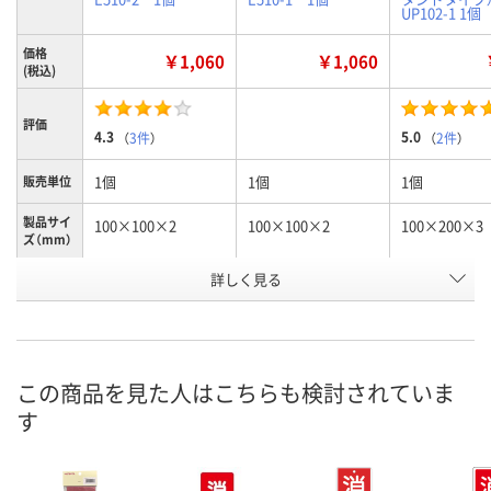
UP102-1 1個
価格
￥1,060
￥1,060
(税込)
評価
4.3
5.0
（
3件
）
（
2件
）
1個
1個
1個
販売単位
製品サイ
100×100×2
100×100×2
100×200×3
ズ（mm）
詳しく見る
女
男
スタンドタイ
種別1
付
お申込番
3625964
3625955
NJ01492
号
この商品を見た人はこちらも検討されていま
9点
6点
4点
在庫
す
8月11日（火）
8月11日（火）
8月11日（火）
お届け日