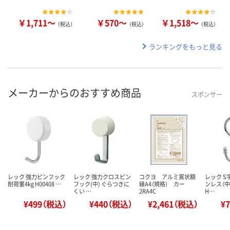
￥1,711～
￥570～
￥1,518～
（税込）
（税込）
（税込）
ランキングをもっと見る
メーカーからのおすすめ商品
スポンサー
レック 強力ピンフック
レック 強力クロスピン
コクヨ アルミ賞状額
レック 
耐荷重4kg H00408 …
フック(中) ぐらつきに
縁A4（規格） カー
ンレス（中
くい …
2RA4C
H…
¥499（税込）
¥440（税込）
¥2,461（税込）
¥