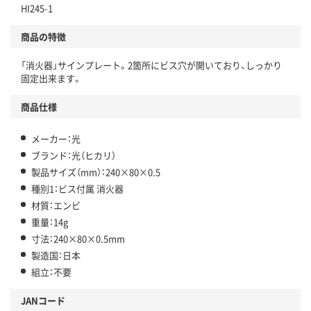
HI245-1
商品の特徴
「消火器」サインプレート。2箇所にビス穴が開いており、しっかり
固定出来ます。
商品仕様
メーカー：光
ブランド：光（ヒカリ）
製品サイズ（mm）：240×80×0.5
種別1：ビス付属 消火器
材質：エンビ
重量：14g
寸法：240×80×0.5mm
製造国：日本
組立：不要
JANコード