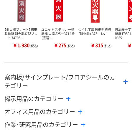
数量
数量
数量
カゴへ
カゴへ
カ
【消火器プレート】初田
ユニット ステッカー標
つくし工房 短冊形標識
日本緑十字
製作所 消火器縦型プレ
識 消火器 825ー371 1枚
「消火器」 375 1枚
標識 FR50
ート 74705…
（直送…
0665…
￥1,980
￥275
￥315
￥
（税込）
（税込）
（税込）
案内板/サインプレート/フロアシールのカ
テゴリー
掲示用品のカテゴリー
オフィス用品のカテゴリー
作業・研究用品のカテゴリー