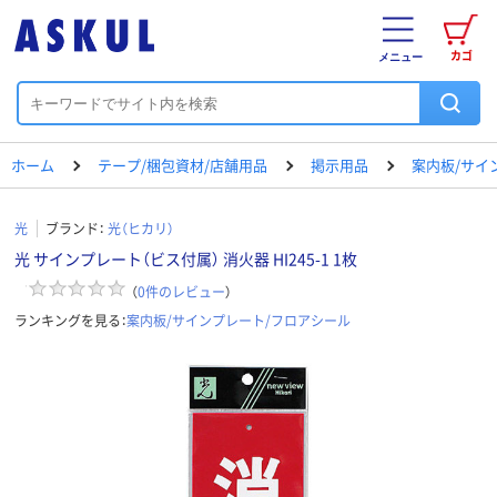
カゴ
メニュー
ホーム
テープ/梱包資材/店舗用品
掲示用品
案内板/サイ
光
ブランド：
光（ヒカリ）
光 サインプレート（ビス付属） 消火器 HI245-1 1枚
（
0
件のレビュー
）
ランキングを見る：
案内板/サインプレート/フロアシール