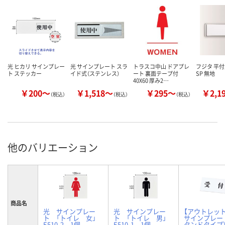
光 ヒカリ サインプレー
光 サインプレート スラ
トラスコ中山 ドアプレ
フジタ 平
ト ステッカー
イド式（ステンレス）
ート 裏面テープ付
SP 無地
40X60 厚み2…
￥200～
￥1,518～
￥295～
￥2,1
（税込）
（税込）
（税込）
他のバリエーション
商品名
光 サインプレー
光 サインプレー
【アウトレット
ト 「トイレ 女」
ト 「トイレ 男」
サインプレー
E510-2 1個
E510-1 1個
タンドタイプ）