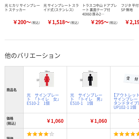
光 ヒカリ サインプレー
光 サインプレート スラ
トラスコ中山 ドアプレ
フジタ 平
ト ステッカー
イド式（ステンレス）
ート 裏面テープ付
SP 無地
40X60 厚み2…
￥200～
￥1,518～
￥295～
￥2,1
（税込）
（税込）
（税込）
他のバリエーション
商品名
光 サインプレー
光 サインプレー
【アウトレット
ト 「トイレ 女」
ト 「トイレ 男」
サインプレー
E510-2 1個
E510-1 1個
タンドタイプ）
UP102-1 1個
価格
￥1,060
￥1,060
(税込)
評価