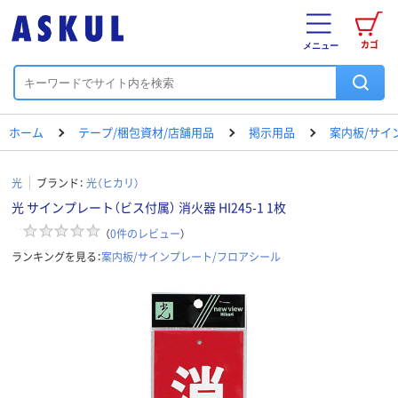
カゴ
メニュー
ホーム
テープ/梱包資材/店舗用品
掲示用品
案内板/サイ
光
ブランド：
光（ヒカリ）
光 サインプレート（ビス付属） 消火器 HI245-1 1枚
（
0
件のレビュー
）
ランキングを見る：
案内板/サインプレート/フロアシール