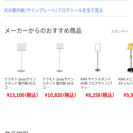
光の案内板/サインプレート/フロアシールを全て見る
メーカーからのおすすめ商品
スポンサー
テラモト 2wayサイン
テラモト 2wayサイン
KMA サインスタンド
KMA メ
スタンド 案内板 A3ヨ
スタンド 案内板 A4ヨ
A4用 フロアサイン(ブ
A4 シルバ
コ …
コ …
ラッ…
¥13,100（税込）
¥10,820（税込）
¥8,258（税込）
¥9,