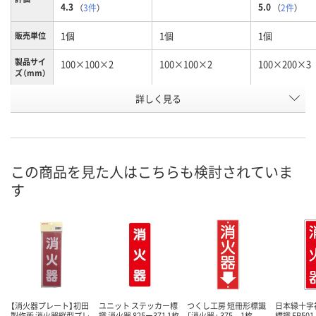
4.3
5.0
（
3件
）
（
2件
）
1個
1個
1個
販売単位
製品サイ
100×100×2
100×100×2
100×200×3
ズ（mm）
詳しく見る
女
男
スタンドタイ
種別1
付
お申込番
3625964
3625955
NJ01492
号
この商品を見た人はこちらも検討されていま
あり
6点
4点
在庫
す
8月7日（金）
8月7日（金）
8月7日（金）
お届け日
数量
数量
数量
カゴへ
カゴへ
カ
【消火器プレート】初田
ユニット ステッカー標
つくし工房 短冊形標識
日本緑十字
製作所 消火器縦型プレ
識 消火器 825ー371 1枚
「消火器」 375 1枚
標識 FR50