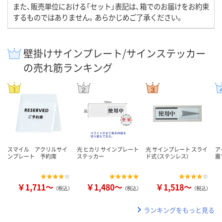
また、販売単位における「セット」表記は、箱でのお届けをお約束
するものではありません。あらかじめご了承ください。
壁掛けサインプレート/サインステッカー
の売れ筋ランキング
スマイル アクリルサイ
光 ヒカリ サインプレート
光 サインプレート スライ
ア
ンプレート 予約席
ステッカー
ド式（ステンレス）
震
￥1,711～
￥1,480～
￥1,518～
（税込）
（税込）
（税込）
ランキングをもっと見る