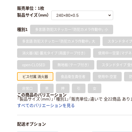
販売単位：1枚
製品サイズ（mm）
多言語 防犯ステッカー「防犯カメラ作動中」 小
種別1
多言語 防犯ステッカー「防犯カメラ作動中」 大
スタンドタイプ 受
消火器（縦）蓄光タイプ（両面テープ付き）
使用中ー空室（マグネ
open-CLOSED
無地板（テープ付き）
スタンドタイプ 受
ビス付属 消火器
食品衛生責任者
使用中-空室
非常口
男
押
引
女
この商品のバリエーション
「製品サイズ（mm）」「種別1」「販売単位」違いで 全22商品 あり
すべてのバリエーションを見る
配送オプション