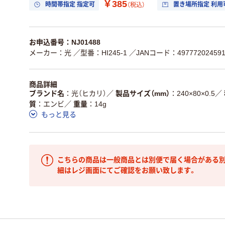
￥385
時間帯指定 指定可
置き場所指定 利用
（税込）
お申込番号：NJ01488
メーカー：光
／型番：HI245-1
／JANコード：497772024591
商品詳細
ブランド名
光（ヒカリ）
／
製品サイズ（mm）
240×80×0.5
／
質
エンビ
／
重量
14g
もっと見る
こちらの商品は一般商品とは別便で届く場合がある別
細はレジ画面にてご確認をお願い致します。