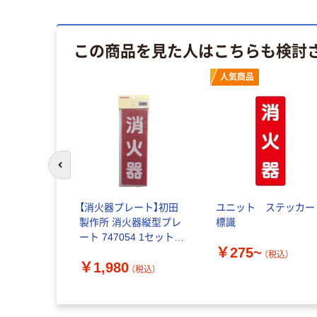
この商品を見た人はこちらも検討
人気商品
前のスライドへ
台】 熱田資
【消火器プレート】初田
ユニット ステッカー
イブスタン
製作所 消火器縦型プレ
標識
ート 747054 1セット
￥275~
（10枚入）
（税込）
￥1,980
（税込）
（税込）