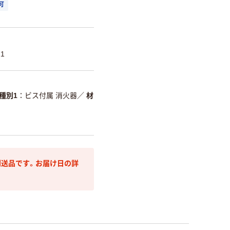
可
1
種別1
ビス付属 消火器
／
材
送品です。お届け日の詳