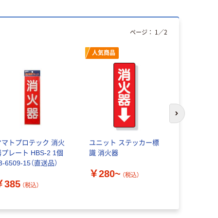
ページ：
1
／
2
人気商品
次のスライド
ヤマトプロテック 消火
ユニット ステッカー標
つくし工房
プレート HBS-2 1個
識 消火器
ステッカー
3-6509-15（直送品）
￥280~
￥161~
（税込）
￥385
（税込）