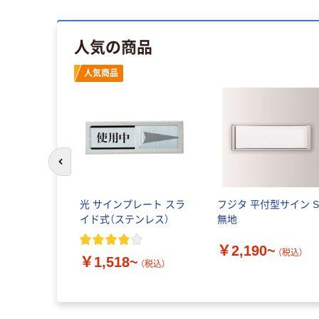
人気の商品
人気商品
前のスライドへ
ック 部署・
光 サインプレート スラ
フジタ 平付型サイン S
示用プレー
イド式（ステンレス）
無地
16B 1個
￥2,190~
（税込）
(
1
)
￥1,518~
（税込）
（税込）