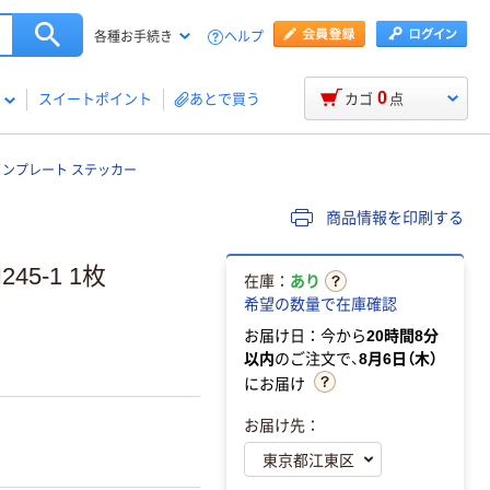
ヘルプ
各種お手続き
0
スイートポイント
あとで買う
カゴ
点
インプレート ステッカー
商品情報を印刷する
5-1 1枚
在庫：
あり
希望の数量で在庫確認
お届け日：今から
20時間8分
以内
のご注文で、
8月6日（木）
にお届け
お届け先：