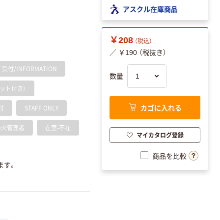
アスクル在庫商品
￥208
（税込）
／ ￥190 （税抜き）
付/INFORMATION
数量
ット付き）
カゴに入れる
付
STAFF ONLY
防火管理者
在室-不在
マイカタログ登録
商品を比較
ます。