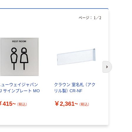
ページ：
1
／
2
次のスライド
ニューウェイジャパン
クラウン 室名札 （アク
キングジム
NJ サインプレート MO
リル製） CR-NF
レート サ
スライド式
￥415~
￥2,361~
室） LSP10
（税込）
（税込）
￥4,180