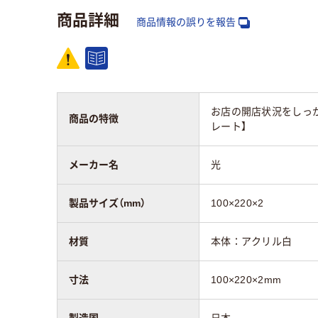
商品詳細
商品情報の誤りを報告
お店の開店状況をしっ
商品の特徴
レート】
メーカー名
光
製品サイズ（mm）
100×220×2
材質
本体：アクリル白
寸法
100×220×2mm