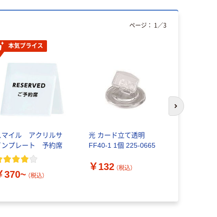
ページ：
1
／
3
本気プライス
次のスライド
スマイル アクリルサ
光 カード立て透明
光 プレート 
インプレート 予約席
FF40-1 1個 225-0665
用中⇔空室 
品）
￥132
（税込）
￥370~
（税込）
￥1,540