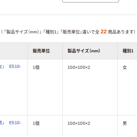
22
（
「製品サイズ（mm）」
「種別1」
「販売単位」違いで全
商品あります）
販売単位
製品サイズ（mm）
種別1
 E510-
1個
100×100×2
女
 E510-
1個
100×100×2
男