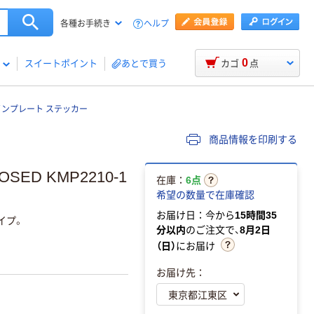
ヘルプ
各種お手続き
0
スイートポイント
あとで買う
カゴ
点
インプレート ステッカー
商品情報を印刷する
ED KMP2210-1
在庫：
6点
希望の数量で在庫確認
お届け日：今から
15時間35
イプ。
分以内
のご注文で、
8月2日
（日）
にお届け
お届け先：