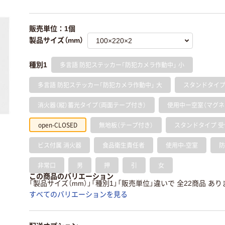
販売単位：1個
製品サイズ（mm）
多言語 防犯ステッカー「防犯カメラ作動中」 小
種別1
多言語 防犯ステッカー「防犯カメラ作動中」 大
スタンドタイプ 受
消火器（縦）蓄光タイプ（両面テープ付き）
使用中ー空室（マグネ
open-CLOSED
無地板（テープ付き）
スタンドタイプ 受
ビス付属 消火器
食品衛生責任者
使用中-空室
防
非常口
男
押
引
女
この商品のバリエーション
「製品サイズ（mm）」「種別1」「販売単位」違いで 全22商品 あり
すべてのバリエーションを見る