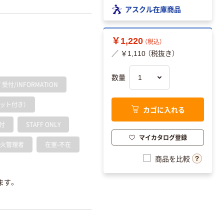
アスクル在庫商品
￥1,220
（税込）
／ ￥1,110 （税抜き）
数量
付/INFORMATION
ット付き）
カゴに入れる
付
STAFF ONLY
マイカタログ登録
火管理者
在室-不在
商品を比較
ます。