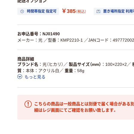
配送オプション
￥385
時間帯指定 指定可
置き場所指定 利用
（税込）
お申込番号：NJ01490
メーカー：光
／型番：KMP2210-1
／JANコード：497772002
商品詳細
ブランド名
光（ヒカリ）
／
製品サイズ（mm）
100×220×2
／
質
本体：アクリル白
／
重量
58g
もっと見る
こちらの商品は一般商品とは別便で届く場合がある別
細はレジ画面にてご確認をお願い致します。