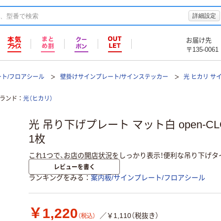
詳細設定
お届け先
〒135-0061
ート/フロアシール
壁掛けサインプレート/サインステッカー
光 ヒカリ サ
ランド
光（ヒカリ）
光 吊り下げプレート マット白 open-CLOS
1枚
これ1つで、お店の開店状況をしっかり表示！便利な吊り下げタ
レビューを書く
ランキングをみる
案内板/サインプレート/フロアシール
￥1,220
／￥1,110（税抜き）
（税込）