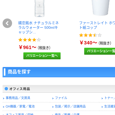
嬬恋銘水 ナチュラルミネ
ファーストレイト ホ
ラルウォーター 500mlキ
ト紙コップ
ャップシ…
￥340～
（税抜き）
￥961～
（税抜き）
商品を探す
事務用品／文房具
ファイル
トナー
OA機器／家電／電池
包装／掲示／店舗用品
生活雑