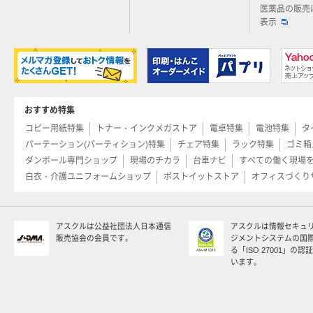
医薬品の販売
表示
おすすめ特集
コピー用紙特集
トナー・インクメガストア
電卓特集
電池特集
タ
パーテーション(パーティション)特集
チェア特集
ラック特集
ゴミ箱
ダンボール専門ショップ
現場のチカラ
台車ナビ
すべての働く現場
白衣・介護ユニフォームショップ
ポストイットストア
オフィスづくり
アスクルは公益社団法人日本通信
アスクルは情報セキュ
販売協会の会員です。
ジメントシステムの国
る「ISO 27001」の
います。