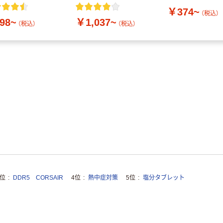
付き／2Lラベルレス
￥374~
10本
（税込）
98~
￥1,037~
（税込）
（税込）
3位
DDR5 CORSAIR
4位
熱中症対策
5位
塩分タブレット