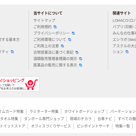
当サイトについて
関連サイト
アスクルについてお気軽にご質問ください
サイトマップ
LOHACO（ロ
ご利用規約
パプリ（印刷・
プライバシーポリシー
みんなの仕事
対する基本方
ご利用環境について
エシラボ（We
ご利用上の注意
アスクルの大
リティ
ション
古物営業法に基づく表記
酒類販売管理者標識の掲示
医薬品の販売に関する表示
イムカード特集
ラミネーター特集
ホワイトボードショップ
パーテーション
タオル特集
ダンボール専門ショップ
現場のチカラ
台車ナビ
すべての働
トイットストア
オフィスづくりサービス
ピンポイントサーチ
特集一覧