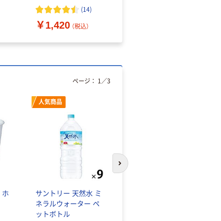
（10枚入り）
オマス素材10％配合
(
14
)
￥1,420
￥616~
（税込）
（税込）
ページ：
1
／
3
人気商品
オリジナル
次のスライドへ
 ホ
サントリー 天然水 ミ
【アスクル限定】ファー
ネラルウォーター ペ
ストレイト ニトリル
ットボトル
グローブ ホワイト