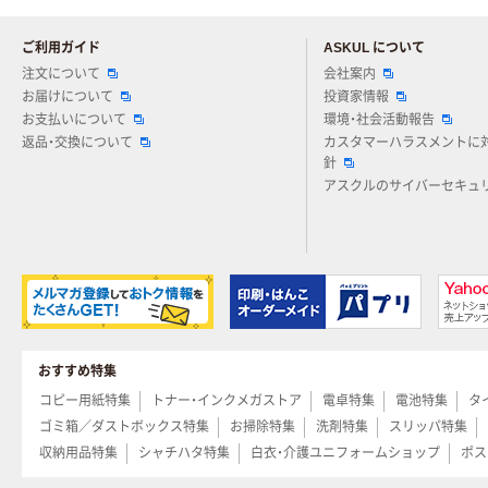
ご利用ガイド
ASKUL について
注文について
会社案内
お届けについて
投資家情報
お支払いについて
環境・社会活動報告
返品・交換について
カスタマーハラスメントに
針
アスクルのサイバーセキュ
おすすめ特集
コピー用紙特集
トナー・インクメガストア
電卓特集
電池特集
タ
ゴミ箱／ダストボックス特集
お掃除特集
洗剤特集
スリッパ特集
収納用品特集
シャチハタ特集
白衣・介護ユニフォームショップ
ポス