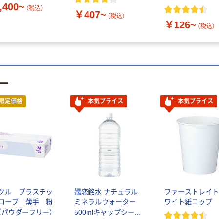
,400~
（税込）
￥407~
（税込）
￥126~
（税込）
ー
限定価格
本気プライス
本気プライス
クル プラスチッ
嬬恋銘水 ナチュラル
ファーストレイト
ローブ 薄手 粉
ミネラルウォーター
ワイト紙コップ
（パウダーフリー）
500mlキャップシール