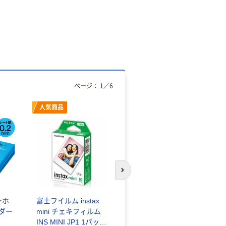
ページ：
1
／
6
人気商品
オリジナル
次のスライドへ
ーホ
富士フイルム instax
ゴミ袋 エコノミータ
ンダー
mini チェキフィルム
イプ 乳白半透明 高密
INS MINI JP1 1パック
度タイプ 詰替用 バイ