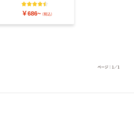
粉なし（パウダーフリ
ー）
￥686~
￥698~
（税込）
（税込）
ページ：
1
／
1