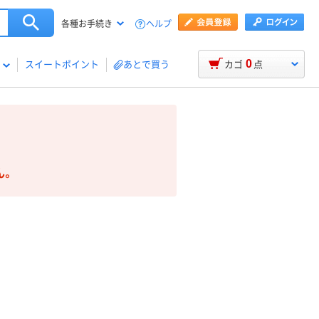
ヘルプ
各種お手続き
0
スイートポイント
あとで買う
カゴ
点
ん。