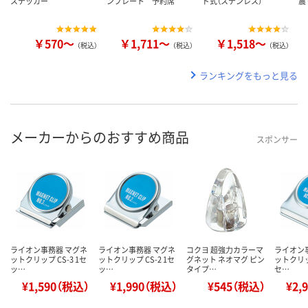
ステッカー
ンプレート 予約席
ド式（ステンレス）
震
￥570～
￥1,711～
￥1,518～
（税込）
（税込）
（税込）
ランキングをもっと見る
メーカーからのおすすめ商品
スポンサー
ライオン事務器 マグネ
ライオン事務器 マグネ
コクヨ 超強力カラーマ
ライオン
ットクリップ CS-3 1セ
ットクリップ CS-2 1セ
グネット ネオマグ ピン
ットクリップ
ッ…
ッ…
タイプ…
セ…
¥1,590（税込）
¥1,990（税込）
¥545（税込）
¥2,