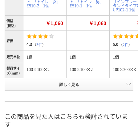
ト 「トイレ 女」
ト 「トイレ 男」
サインプレー
E510-2 1個
E510-1 1個
タンドタイプ）
UP102-1 1個
価格
￥1,060
￥1,060
(税込)
評価
4.3
5.0
（
3件
）
（
2件
）
1個
1個
1個
販売単位
製品サイ
100×100×2
100×100×2
100×200×3
ズ（mm）
詳しく見る
女
男
スタンドタイ
種別1
付
お申込番
3625964
3625955
NJ01492
号
この商品を見た人はこちらも検討されていま
あり
6点
4点
在庫
す
8月8日（土）
8月8日（土）
8月8日（土）
お届け日