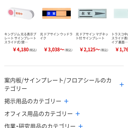
数量
数量
数量
カゴへ
カゴへ
カ
キングジム 光る表示プ
光 ドアサイン ウッドラ
光 ドアサイン マグネッ
トラスコ中山
レート サインプレート
イク
ト付 サインプレート
スライド表
スライド式（使…
イプ 裏面…
￥4,180
￥3,038～
￥2,125～
￥1,7
（税込）
（税込）
（税込）
案内板/サインプレート/フロアシールのカ
テゴリー
掲示用品のカテゴリー
オフィス用品のカテゴリー
作業・研究用品のカテゴリー