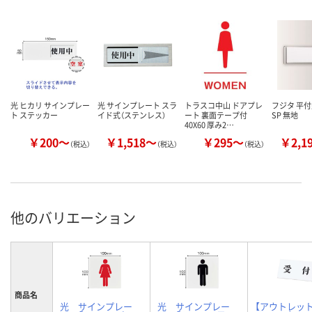
光 ヒカリ サインプレー
光 サインプレート スラ
トラスコ中山 ドアプレ
フジタ 平
ト ステッカー
イド式（ステンレス）
ート 裏面テープ付
SP 無地
40X60 厚み2…
￥200～
￥1,518～
￥295～
￥2,1
（税込）
（税込）
（税込）
他のバリエーション
商品名
光 サインプレー
光 サインプレー
【アウトレット