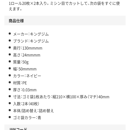
1ロール20枚×2本入り。ミシン目でカットして、次の袋をすぐに使
えます。
商品仕様
メーカー：キングジム
ブランド：キングジム
奥行：130mmmm
高さ：24mmmm
質量：50g
幅：50mmmm
カラー：ネイビー
材質：PE
厚さ：0.03mm
寸法：ゴミ袋1枚あたり：縦210×横100×厚み（マチ）40mm
入数：2本（40枚）
本体/詰め替え：詰め替え
ゴミ袋カラー：青
JANコード