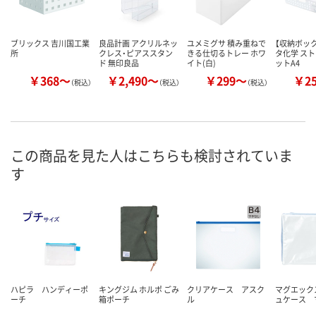
ブリックス 吉川国工業
良品計画 アクリルネッ
ユメミグサ 積み重ねで
【収納ボック
所
クレス・ピアススタン
きる仕切るトレー ホワ
タ化学 ス
ド 無印良品
イト(白)
ットA4
￥368～
￥2,490～
￥299～
￥2
（税込）
（税込）
（税込）
この商品を見た人はこちらも検討されていま
す
ハピラ ハンディーポ
キングジム ホルポ ごみ
クリアケース アスク
マグエック
ーチ
箱ポーチ
ル
ュケース 