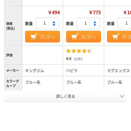
￥494
￥775
￥10
数量
数量
数量
価格
(税込)
カゴへ
カゴへ
カ
評価
4.6
（
9件
）
キングジム
ハピラ
マグエックス
メーカー
カラーグ
ブルー系
ブルー系
ブルー系
ループ
詳しく見る
50g
15g
質量
アスクル
商品環境
50
スコア