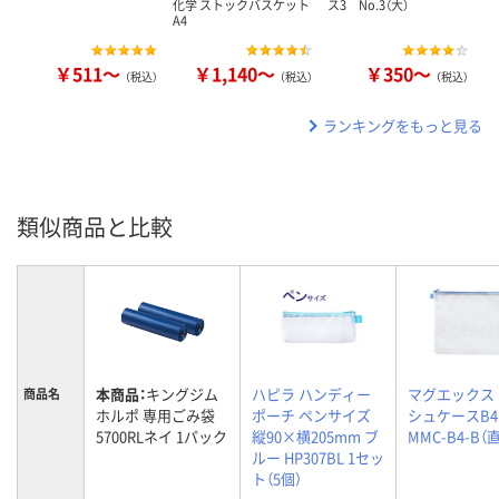
化学 ストックバスケット
ス3 No.3（大）
A4
￥511～
￥1,140～
￥350～
（税込）
（税込）
（税込）
ランキングをもっと見る
類似商品と比較
本商品：
キングジム
ハピラ ハンディー
マグエックス
商品名
ホルポ 専用ごみ袋
ポーチ ペンサイズ
シュケースB4 
5700RLネイ 1パック
縦90×横205mm ブ
MMC-B4-B（
ルー HP307BL 1セッ
ト（5個）