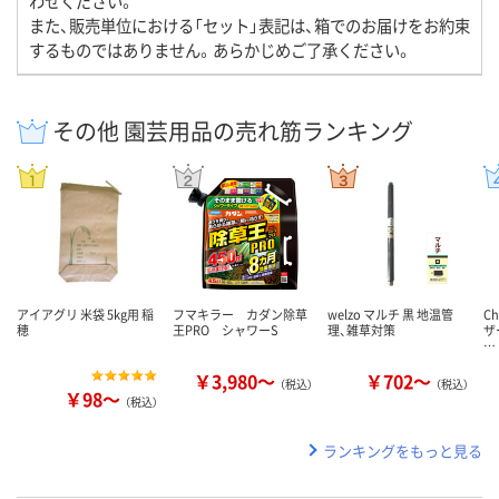
わせください。
また、販売単位における「セット」表記は、箱でのお届けをお約束
するものではありません。あらかじめご了承ください。
その他 園芸用品の売れ筋ランキング
アイアグリ 米袋 5kg用 稲
フマキラー カダン除草
welzo マルチ 黒 地温管
C
穂
王PRO シャワーS
理、雑草対策
ザ
…
￥3,980～
￥702～
（税込）
（税込）
￥98～
（税込）
ランキングをもっと見る