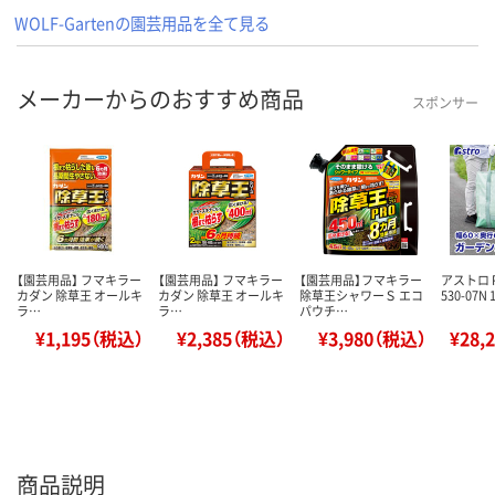
WOLF-Gartenの園芸用品を全て見る
メーカーからのおすすめ商品
スポンサー
【園芸用品】 フマキラー
【園芸用品】 フマキラー
【園芸用品】フマキラー
アストロ 
カダン 除草王 オールキ
カダン 除草王 オールキ
除草王シャワーＳ エコ
530-07
ラ…
ラ…
パウチ…
¥1,195（税込）
¥2,385（税込）
¥3,980（税込）
¥28,
商品説明