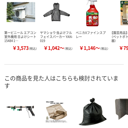
第一ビニール エアコン
ヤマショウ 虫よけフル
ベニカXファインスプ
【園芸用品
室外機用 日よけシート
フェイスパーカー YAN-
レー
（ペットボ
15484 1…
019
器）
￥3,573
￥1,042～
￥1,146～
￥7
（税込）
（税込）
（税込）
この商品を見た人はこちらも検討されていま
す