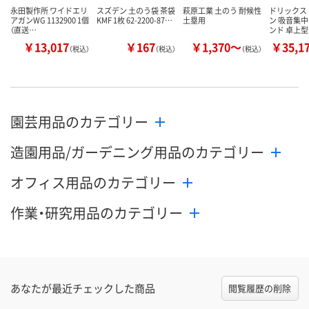
永田製作所 ワイドエリ
スズデン 土のう袋 茶袋
萩原工業 土のう 耐候性
ドリックス
アガンWG 1132900 1個
KMF 1枚 62-2200-87…
土塁用
ン 吸音集
（直送…
ンド 卓上型
￥13,017
￥167
￥1,370～
￥35,1
（税込）
（税込）
（税込）
園芸用品のカテゴリー
造園用品/ガーデニング用品のカテゴリー
オフィス用品のカテゴリー
作業・研究用品のカテゴリー
あなたが最近チェックした商品
閲覧履歴の削除