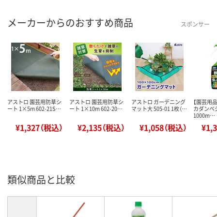
メーカーからのおすすめ商品
スポンサー
アストロ 園芸用防草シ
アストロ 園芸用防草シ
アストロ ガーデニング
【園芸用
ート 1×5m 602-21S…
ート 1×10m 602-20…
マット大 505-01 1枚（…
カダンベジ
1000m…
¥1,327（税込）
¥2,135（税込）
¥1,058（税込）
¥1,
類似商品と比較