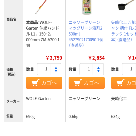
商品名
本商品：
WOLF-
ニッソーグリーン
矢崎化工 万
Garten 伸縮ハンド
マツグリーン液剤2
ャク 柄付 FL-
ル L1，150~2，
500ml
ラック 1セット
000mm ZM-V200 1
4527902170090 1個
本）（直送品）
個
（直送品）
￥2,759
￥2,854
￥14
数量
数量
数量
価格
(税込)
カゴへ
カゴへ
カ
WOLF-Garten
ニッソーグリーン
矢崎化工
メーカー
690g
0.6kg
634g
質量