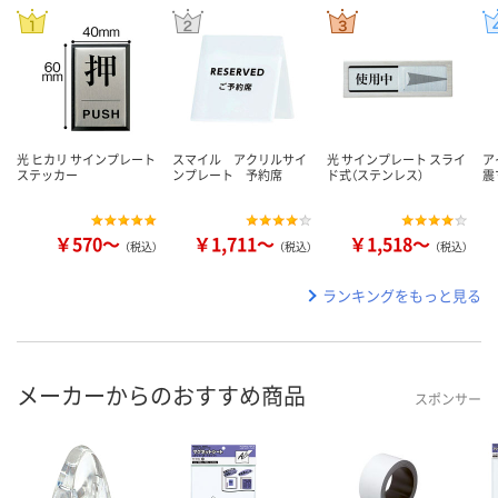
光 ヒカリ サインプレート
スマイル アクリルサイ
光 サインプレート スライ
ア
ステッカー
ンプレート 予約席
ド式（ステンレス）
震
￥570～
￥1,711～
￥1,518～
（税込）
（税込）
（税込）
ランキングをもっと見る
メーカーからのおすすめ商品
スポンサー