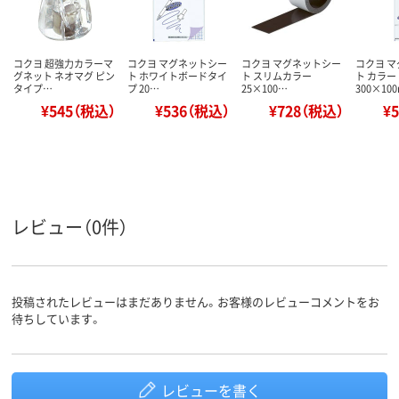
コクヨ 超強力カラーマ
コクヨ マグネットシー
コクヨ マグネットシー
コクヨ 
グネット ネオマグ ピン
ト ホワイトボードタイ
ト スリムカラー
ト カラー
タイプ…
プ 20…
25×100…
300×10
¥545（税込）
¥536（税込）
¥728（税込）
¥
レビュー（0件）
投稿されたレビューはまだありません。お客様のレビューコメントをお
待ちしています。
レビューを書く