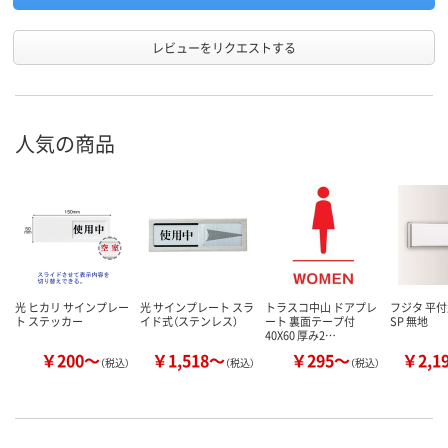
レビューをリクエストする
人気の商品
光 ヒカリ サインプレー
光 サインプレート スラ
トラスコ中山 ドアプレ
フジタ 平
ト ステッカー
イド式（ステンレス）
ート 裏面テープ付
SP 無地
40X60 厚み2…
￥200～
￥1,518～
￥295～
￥2,1
（税込）
（税込）
（税込）