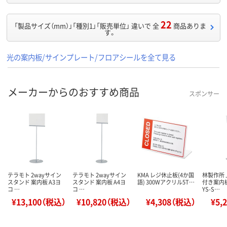
22
「製品サイズ（mm）」「種別1」「販売単位」 違いで 全
商品ありま
す。
光の案内板/サインプレート/フロアシールを全て見る
メーカーからのおすすめ商品
スポンサー
テラモト 2wayサイン
テラモト 2wayサイン
KMA レジ休止板(4か国
林製作所
スタンド 案内板 A3ヨ
スタンド 案内板 A4ヨ
語) 300Wアクリル5T…
付き案内
コ …
コ …
YS-S…
¥13,100（税込）
¥10,820（税込）
¥4,308（税込）
¥5,