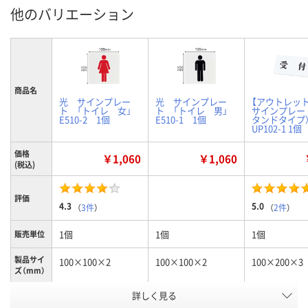
他のバリエーション
商品名
光 サインプレー
光 サインプレー
【アウトレット
ト 「トイレ 女」
ト 「トイレ 男」
サインプレー
E510-2 1個
E510-1 1個
タンドタイプ）
UP102-1 1個
価格
￥1,060
￥1,060
(税込)
評価
4.3
5.0
（
3件
）
（
2件
）
1個
1個
1個
販売単位
製品サイ
100×100×2
100×100×2
100×200×3
ズ（mm）
詳しく見る
女
男
スタンドタイ
種別1