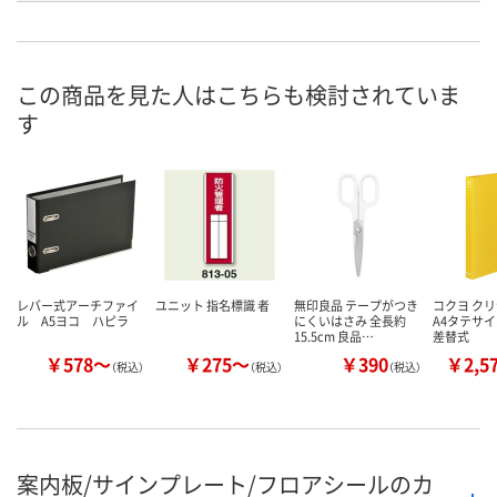
付
お申込番
3625964
3625955
NJ01492
号
この商品を見た人はこちらも検討されていま
あり
6点
4点
在庫
す
8月8日（土）
8月8日（土）
8月8日（土）
お届け日
数量
数量
数量
カゴへ
カゴへ
カ
レバー式アーチファイ
ユニット 指名標識 者
無印良品 テープがつき
コクヨ ク
ル A5ヨコ ハピラ
にくいはさみ 全長約
A4タテサイ
15.5cm 良品…
差替式
￥578～
￥275～
￥390
￥2,5
（税込）
（税込）
（税込）
案内板/サインプレート/フロアシールのカ