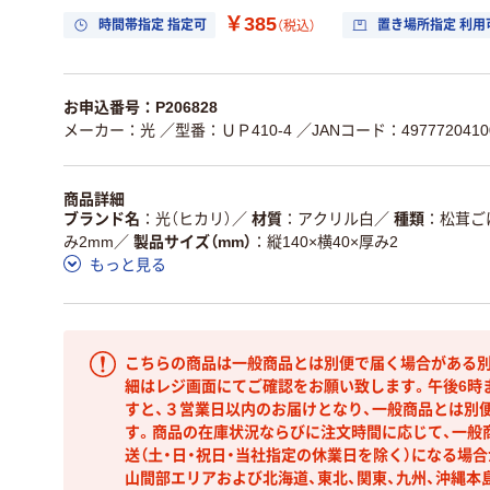
￥385
時間帯指定 指定可
置き場所指定 利用
（税込）
お申込番号：P206828
メーカー：光
／型番：ＵＰ410-4
／JANコード：4977720410
商品詳細
ブランド名
光（ヒカリ）
／
材質
アクリル白
／
種類
松茸ご
み2mm
／
製品サイズ（mm）
縦140×横40×厚み2
もっと見る
こちらの商品は一般商品とは別便で届く場合がある別
細はレジ画面にてご確認をお願い致します。午後6時
すと、３営業日以内のお届けとなり、一般商品とは別
す。商品の在庫状況ならびに注文時間に応じて、一般
送（土・日・祝日・当社指定の休業日を除く）になる場
山間部エリアおよび北海道、東北、関東、九州、沖縄本