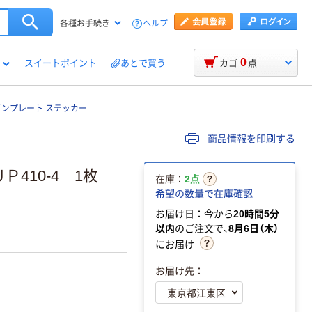
ヘルプ
各種お手続き
0
スイートポイント
あとで買う
カゴ
点
インプレート ステッカー
商品情報を印刷する
410-4 1枚
在庫：
2点
希望の数量で在庫確認
お届け日：今から
20時間5分
以内
のご注文で、
8月6日（木）
にお届け
お届け先：