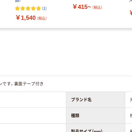
品）
￥415~
室
（税込）
(
1
)
￥1,540
（税込）
ンです。裏面テープ付き
ブランド名
種類
製品サイズ（mm）