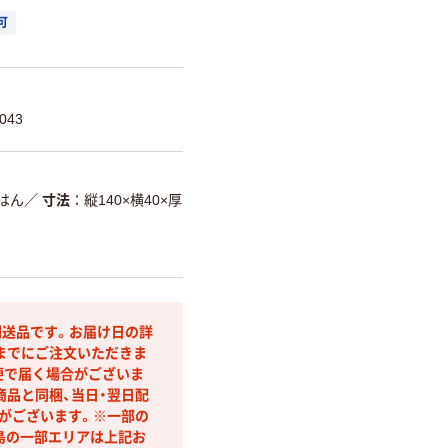
可
043
はん
／
寸法
縦140×横40×厚
送品です。お届け日の詳
までにご注文いただきま
便で届く場合がございま
商品と同梱、当日・翌日配
合がございます。※一部の
島の一部エリアは上記お