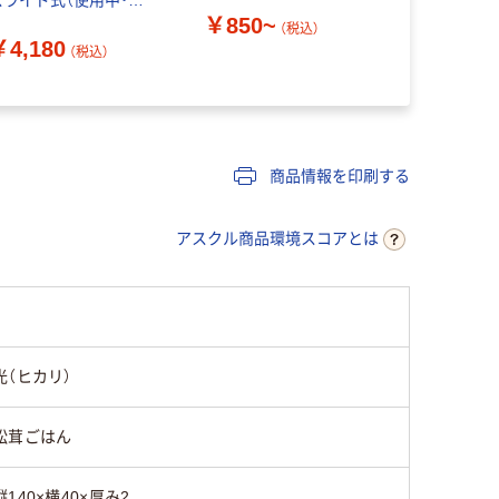
スライド式（使用中・空
ス）営業中
￥850~
） LSP10-W 1個
ンプレート
（税込）
￥4,180
（税込）
￥2,658
商品情報を印刷する
アスクル商品環境スコアとは
光（ヒカリ）
松茸ごはん
縦140×横40×厚み2