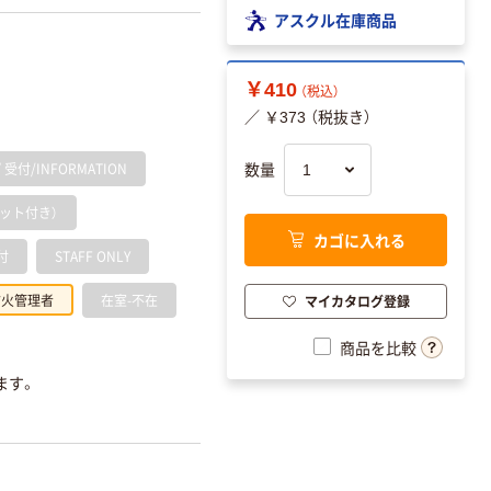
アスクル在庫商品
￥410
（税込）
／ ￥373 （税抜き）
付/INFORMATION
数量
ット付き）
カゴに入れる
付
STAFF ONLY
防火管理者
在室-不在
マイカタログ登録
商品を比較
ます。