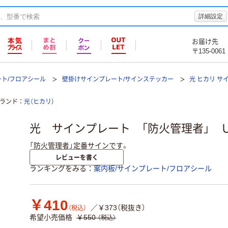
詳細設定
お届け先
〒135-0061
ート/フロアシール
壁掛けサインプレート/サインステッカー
光 ヒカリ サ
ランド
光（ヒカリ）
光 サインプレート 「防火管理者」 ＵＰ
「防火管理者」定番サインです。
レビューを書く
ランキングをみる
案内板/サインプレート/フロアシール
￥410
／￥373（税抜き）
（税込）
希望小売価格
￥550
（税込）