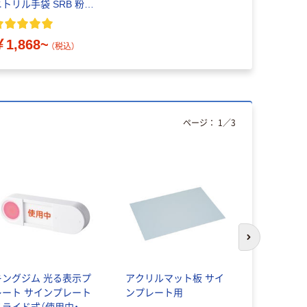
ニトリル手袋 SRB 粉な
 黒 １箱(100枚入)
￥1,868~
（税込）
ページ：
1
／
3
次のスライド
キングジム 光る表示プ
アクリルマット板 サイ
えいむ ME
レート サインプレート
ンプレート用
HOUSE（