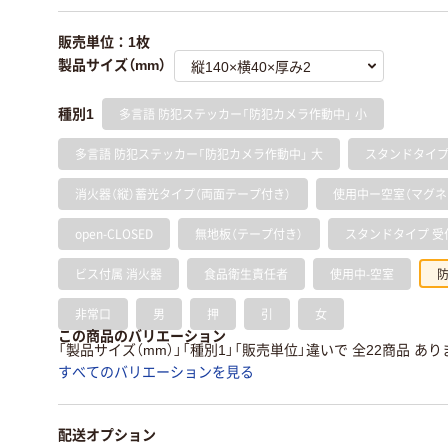
販売単位：1枚
製品サイズ（mm）
多言語 防犯ステッカー「防犯カメラ作動中」 小
種別1
多言語 防犯ステッカー「防犯カメラ作動中」 大
スタンドタイプ 受
消火器（縦）蓄光タイプ（両面テープ付き）
使用中ー空室（マグネ
open-CLOSED
無地板（テープ付き）
スタンドタイプ 受
ビス付属 消火器
食品衛生責任者
使用中-空室
非常口
男
押
引
女
この商品のバリエーション
「製品サイズ（mm）」「種別1」「販売単位」違いで 全22商品 あり
すべてのバリエーションを見る
配送オプション