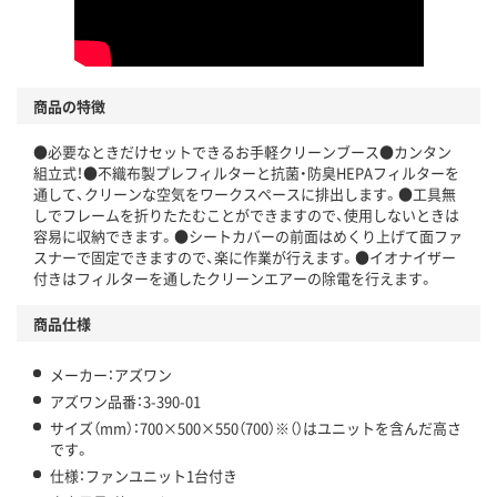
商品の特徴
●必要なときだけセットできるお手軽クリーンブース●カンタン
組立式！●不織布製プレフィルターと抗菌・防臭HEPAフィルターを
通して、クリーンな空気をワークスペースに排出します。●工具無
しでフレームを折りたたむことができますので、使用しないときは
容易に収納できます。●シートカバーの前面はめくり上げて面ファ
スナーで固定できますので、楽に作業が行えます。●イオナイザー
付きはフィルターを通したクリーンエアーの除電を行えます。
商品仕様
メーカー：アズワン
アズワン品番：3-390-01
サイズ（mm）：700×500×550（700）※（）はユニットを含んだ高さ
です。
仕様：ファンユニット1台付き