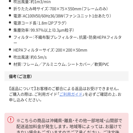
吹出風量：約1m3/min
折りたたみ時サイズ：700×75×550mm（フレームのみ）
電源：AC100V50/60Hz36/38W（ファンユニット1台あたり）
電源コード長：1.8m（2Pプラグ）
集塵効率：99.97％以上（0.3μm粒子）
フィルター：不織布製プレフィルター、抗菌・防臭HEPAフィルタ
ー
HEPAフィルターサイズ：200×200×50mm
吹出風速：約0.5m/s
材質：フレーム／アルミニウム、シートカバー／軟質PVC
備考（ご注意）
【返品について】お客様のご都合による返品はお受けできません。
ご購入の際は、ご利用ガイド「
ご利用ガイド
」を必ずご確認の上、お
申し込みください。
※こちらの商品は沖縄県・離島・その他一部地域・山間部で
配送追加料金が発生します。地域等によっては、お届けで
きない場合もございますのでご了承ください。ご注文後、