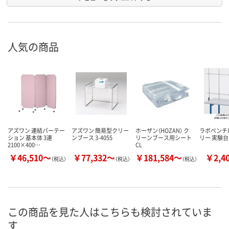
人気の商品
アズワン 連結パーテー
アズワン 簡易型クリー
ホーザン（HOZAN） ク
ラボベンチ
ション 基本体 3連
ンブース 3-4055
リーンブース用シート
リー 実験台
2100×400…
CL
￥46,510～
￥77,332～
￥181,584～
￥2,4
（税込）
（税込）
（税込）
この商品を見た人はこちらも検討されていま
す