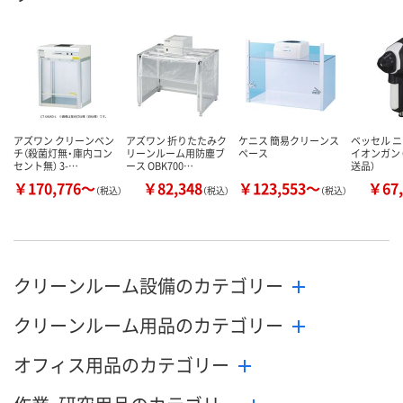
アズワン クリーンベン
アズワン 折りたたみク
ケニス 簡易クリーンス
ベッセル 
チ（殺菌灯無・庫内コン
リーンルーム用防塵ブ
ペース
イオンガン G
セント無） 3-…
ース OBK700…
送品）
￥170,776～
￥82,348
￥123,553～
￥67,
（税込）
（税込）
（税込）
クリーンルーム設備のカテゴリー
クリーンルーム用品のカテゴリー
オフィス用品のカテゴリー