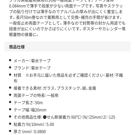
0.084mmで薄手で段差が少ない両面テープです。写真やスクラッ
プの貼り付けでは薄手なのでアルバムの厚みが出にくく重宝しま
す。長尺50m巻なので業務用として交換・補充の手間が省けます。
一般仮止め両面テープとして。薄手なので封筒等の封かん用途でも
段差が出にくいのでかさばりにくいです。ポスターやカレンダー等
軽量物の接着に。
商品仕様
メーカー：菊水テープ
ブランド：菊水テープ
材質 ※お手元に届いた商品を必ずご確認ください：基材：不織
布
接着できる素材：ガラス、プラスチック、紙、金属
両面テープの特長：一般用
テープ長さ：50m
テープ幅：幅20mm
その他商品仕様：●せん断接着力（60℃）（N/（25mm）2）：125
粘着力（N/10mm）：5.00
厚さ（mm）：0.0800