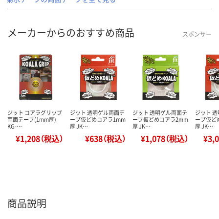
メーカーからのおすすめ商品
スポンサー
ジット コアラグリップ
ジット 透明ゲル両面テ
ジット 透明ゲル両面テ
ジット 
両面テープ(1mm厚)
ープ仮どめコアラ1mm
ープ仮どめコアラ2mm
ープ仮ど
KG-…
厚 JK…
厚 JK…
厚 JK…
¥1,208（税込）
¥638（税込）
¥1,078（税込）
¥3,
商品説明