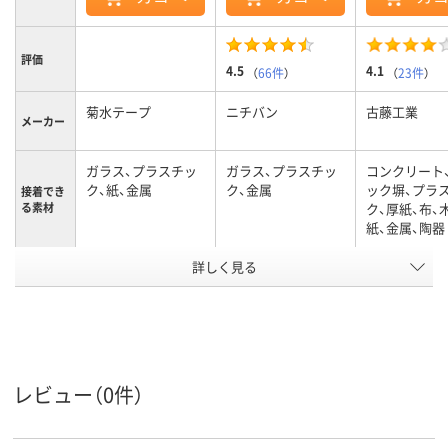
評価
4.5
4.1
（
66件
）
（
23件
）
菊水テープ
ニチバン
古藤工業
メーカー
ガラス、プラスチッ
ガラス、プラスチッ
コンクリート
ク、紙、金属
ク、金属
ック塀、プラ
接着でき
る素材
ク、厚紙、布、
紙、金属、陶器
アスクル
詳しく見る
商品環境
65
10
スコア
レビュー（0件）