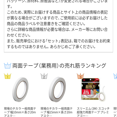
パッケージ、原材料、原産国など）が変更される場合がございま
す。
このため、実際にお届けする商品とサイト上の商品情報の表記
が異なる場合がございますので、ご使用前には必ずお届けした
商品の商品ラベルや注意書きをご確認ください。
さらに詳細な商品情報が必要な場合は、メーカー等にお問い合
わせください。
また、販売単位における「セット」表記は、箱でのお届けをお約束
するものではありません。あらかじめご了承ください。
両面テープ（業務用）の売れ筋ランキング
現場のチカラ 一般両面テ
現場のチカラ 一般両面テ
スリーエム（3M） スコッチ
現
ープ 幅10mm×長さ20m
ープ 幅15mm×長さ20m
超強力両面テープ プレミ
ー
アスク…
アスク…
アゴー…
ア