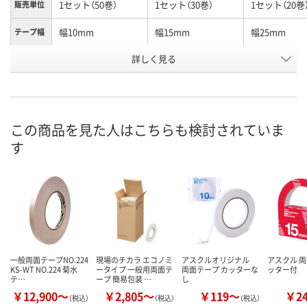
1セット（50巻）
1セット（30巻）
1セット（20巻
販売単位
幅10mm
幅15mm
幅25mm
テープ幅
お申込番
詳しく見る
P404494
P404495
P404497
号
直送品
入荷待ち
直送品
在庫
8月24日（月）まで
お届け日
この商品を見た人はこちらも検討されていま
す
数量
お取り扱い終了しま
メーカー都合
した
販売停止中で
カゴへ
一般両面テープNO.224
現場のチカラ エコノミ
アスクルオリジナル
アスクル 両
KS-WT NO.224 菊水
ータイプ 一般用両面テ
両面テープ カッターな
ッター付
テ…
ープ 簡易包装 …
し
￥12,900～
￥2,805～
￥119～
￥2
（税込）
（税込）
（税込）