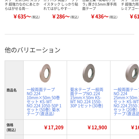
チ 超強力なのにあとか
イスタック しっかり貼
ラ」 厚さ0.5mm 厚手両
チ 超強力両
らはがせる両…
れてはがしやす…
面テープ
レミアゴー
￥635～
￥286～
￥436～
￥6
（税込）
（税込）
（税込）
他のバリエーション
一般両面テープ
菊水テープ 一般両
一般両面テー
商品名
NO.224
面テープNO.224
NO.224
10mm×50m 50巻
15mm×50m KS-
25mm×50m 
セット KS-WT
WT NO.224 1550-
セット KS-WT
NO.224 1050-50P 1
30P 1セット(30巻)
NO.224 2550-
セット（50巻） 菊水
セット（20巻）
テープ（直送品）
テープ（直送品
価格
￥17,209
￥12,900
￥16
(税込)