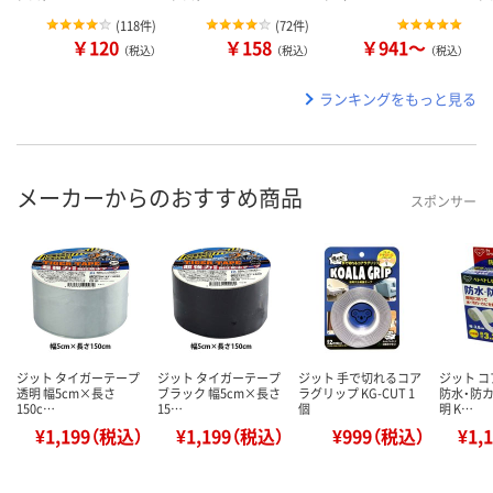
(
118件
)
(
72件
)
￥120
￥158
￥941～
（税込）
（税込）
（税込）
ランキングをもっと見る
メーカーからのおすすめ商品
スポンサー
ジット タイガーテープ
ジット タイガーテープ
ジット 手で切れるコア
ジット 
透明 幅5cm×長さ
ブラック 幅5cm×長さ
ラグリップ KG-CUT 1
防水・防カ
150c…
15…
個
明 K…
¥1,199（税込）
¥1,199（税込）
¥999（税込）
¥1,