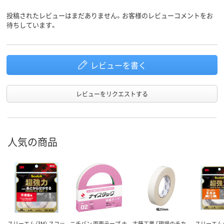
投稿されたレビューはまだありません。お客様のレビューコメントをお
待ちしています。
レビューを書く
レビューをリクエストする
人気の商品
スリーエム（3M） スコッ
ニチバン 両面テープ ナ
古藤工業 「現場のチカ
スリーエム（