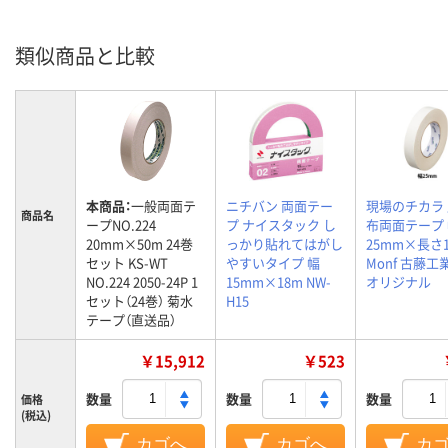
類似商品と比較
本商品：
一般両面テ
ニチバン 両面テー
現場のチカラ
商品名
ープNO.224
プ ナイスタック し
布両面テープ
20mm×50m 24巻
っかり貼れてはがし
25mm×長さ
セット KS-WT
やすいタイプ 幅
Monf 古藤工業
NO.224 2050-24P 1
15mm×18m NW-
オリジナル
セット（24巻） 菊水
H15
テープ（直送品）
￥15,912
￥523
数量
数量
数量
価格
(税込)
カゴへ
カゴへ
カ