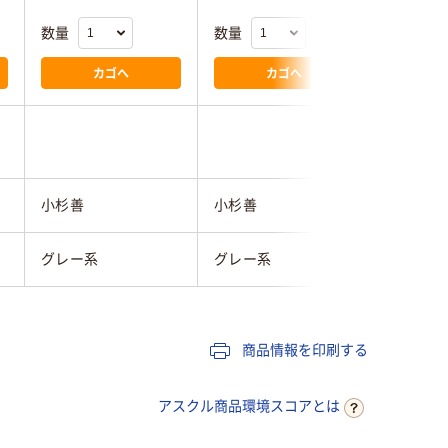
数量
数量
数量
カゴへ
カゴへ
小杉善
小杉善
浅野撚糸
グレー系
グレー系
グレー系
商品情報を印刷する
アスクル商品環境スコアとは