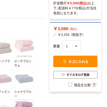
計金額が
￥5,500(税込)
以上
で、配送料
￥770(税込)
が当社
負担になります。
￥3,590
（税込）
／ ￥3,264 （税抜き）
数量
カゴに入れる
ーンブラ
ピーチブロッ
サム
マイカタログ登録
商品を比較
ティピン
シャドウブル
ー