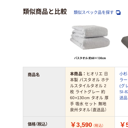
類似商品と比較
類似スペック品を探す
本商品：
ヒオリエ 日
小杉
商品名
本製 バスタオル ホテ
ラー
ルスタイルタオル 2
(グレ
枚 ライトグレー 約
SI-
60×130cm タオル 厚
送品
手 吸水 セット 無地
泉州タオル（直送品）
￥3,590
￥5
価格（税込）
（税込）