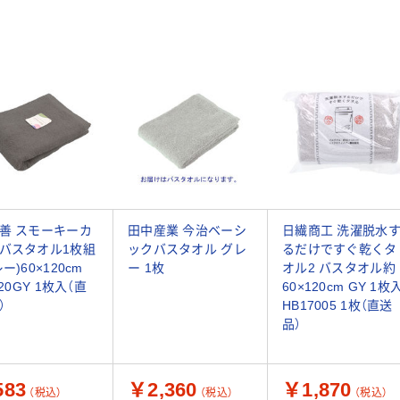
善 スモーキーカ
田中産業 今治ベーシ
日繊商工 洗濯脱水
バスタオル1枚組
ックバスタオル グレ
るだけですぐ乾くタ
ー)60×120cm
ー 1枚
オル2 バスタオル約
820GY 1枚入（直
60×120cm GY 1枚
）
HB17005 1枚（直送
品）
83
￥2,360
￥1,870
（税込）
（税込）
（税込）