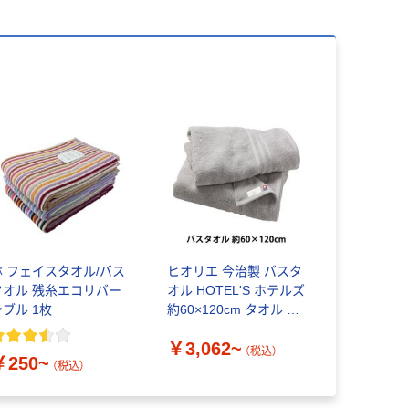
林 フェイスタオル/バス
ヒオリエ 今治製 バスタ
タオル 残糸エコリバー
オル HOTEL'S ホテルズ
シブル 1枚
約60×120cm タオル 厚
手 吸水 今治タオル 日本
￥3,062~
製
（税込）
￥250~
（税込）