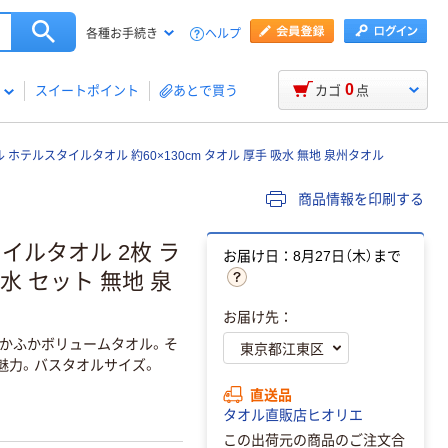
ヘルプ
各種お手続き
0
スイートポイント
あとで買う
カゴ
点
 ホテルスタイルタオル 約60×130cm タオル 厚手 吸水 無地 泉州タオル
商品情報を印刷する
イルタオル 2枚 ラ
お届け日：8月27日（木）まで
吸水 セット 無地 泉
お届け先：
かふかボリュームタオル。そ
魅力。バスタオルサイズ。
直送品
タオル直販店ヒオリエ
この出荷元の商品のご注文合