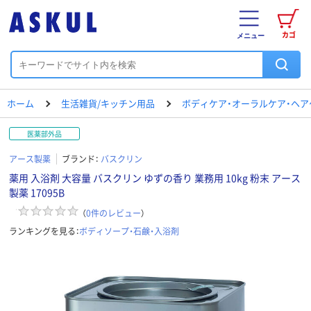
カゴ
メニュー
ホーム
生活雑貨/キッチン用品
ボディケア・オーラルケア・ヘア
医薬部外品
アース製薬
ブランド：
バスクリン
薬用 入浴剤 大容量 バスクリン ゆずの香り 業務用 10kg 粉末 アース
製薬 17095B
（
0
件のレビュー
）
ランキングを見る：
ボディソープ・石鹸・入浴剤