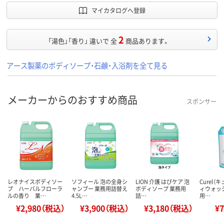
マイカタログへ登録
2
「湯色」「香り」 違いで 全
商品あります。
アース製薬のボディソープ・石鹸・入浴剤を全て見る
メーカーからのおすすめ商品
スポンサー
レオナイスボディソー
ソフィール 泡の全身シ
LION 介護 はぴケア 泡
Curel（
プ ハーバルフローラ
ャンプー 業務用詰替え
ボディソープ 業務用
ィウォッ
ルの香り 業…
4.5L…
詰…
用…
¥2,980（税込）
¥3,900（税込）
¥3,180（税込）
¥