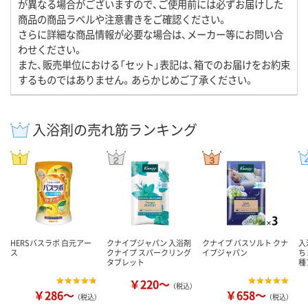
が異なる場合がございますので、ご使用前には必ずお届けした
商品の商品ラベルや注意書きをご確認ください。
さらに詳細な商品情報が必要な場合は、メーカー等にお問い合
わせください。
また、販売単位における「セット」表記は、箱でのお届けをお約束
するものではありません。あらかじめご了承ください。
入浴剤の売れ筋ランキング
HERSバスラボ 白元アー
クナイプジャパン 入浴剤
クナイプ バスソルト クナ
入
ス
クナイプ スパークリング
イプジャパン
ち
タブレット
種
￥220～
（税込）
￥286～
￥658～
（税込）
（税込）