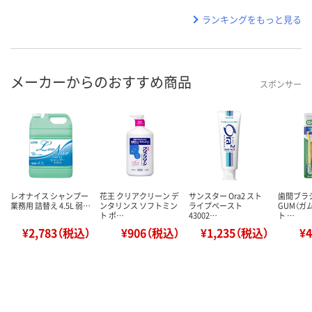
ランキングをもっと見る
メーカーからのおすすめ商品
スポンサー
レオナイス シャンプー
花王 クリアクリーン デ
サンスター Ora2 スト
歯間ブラシ
業務用 詰替え 4.5L 弱…
ンタリンス ソフトミン
ライプペースト
GUM（ガ
ト ポ…
43002…
ト …
¥2,783（税込）
¥906（税込）
¥1,235（税込）
¥