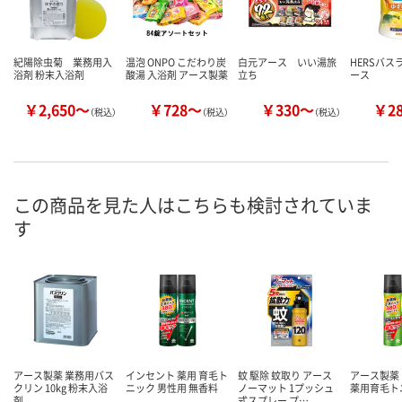
紀陽除虫菊 業務用入
温泡 ONPO こだわり炭
白元アース いい湯旅
HERSバス
浴剤 粉末入浴剤
酸湯 入浴剤 アース製薬
立ち
ース
￥2,650～
￥728～
￥330～
￥2
（税込）
（税込）
（税込）
この商品を見た人はこちらも検討されていま
す
アース製薬 業務用バス
インセント 薬用 育毛ト
蚊 駆除 蚊取り アース
アース製薬
クリン 10kg 粉末入浴
ニック 男性用 無香料
ノーマット 1プッシュ
薬用育毛ト
剤
式スプレー プ…