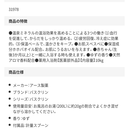
31978
商品の特徴
●温泉ミネラルの温浴効果を高めることによる3つの働き（1）血行
を促進して、からだをしっかり温める。（2）疲労回復、冷え症に効果
的。（3）保温ベールで、温かさをキープ。●お肌スベスベに●保湿成
分ホホバオイル配合。お肌にうるおいを与えます。●赤ちゃん（生
後3か月以上）と一緒に入浴する時も使えます。●ゆずの香り●天然
アロマ香料配合●薬用入浴剤【医薬部外品】【内容量】10kg
商品仕様
メーカー：アース製薬
ブランド：バスクリン
シリーズ：バスクリン
使用量目安：お風呂のお湯（200L）に約20gの割合でよくかき混ぜ
ながら溶かしてください。
香り：ゆず
付属品：計量スプーン