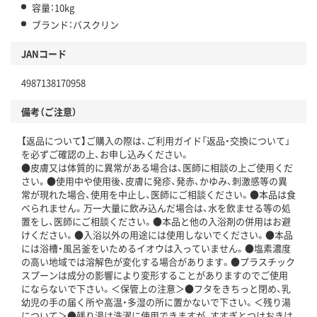
容量：10kg
ブランド：バスクリン
JANコード
4987138170958
備考（ご注意）
【返品について】ご購入の際は、ご利用ガイド「返品・交換について」
を必ずご確認の上、お申し込みください。
●皮膚又は体質的に異常がある場合は、医師に相談の上ご使用くだ
さい。●使用中や使用後、皮膚に発疹、発赤、かゆみ、刺激感等の異
常が現れた場合、使用を中止し、医師にご相談ください。●本品は食
べられません。万一大量に飲み込んだ場合は、水を飲ませる等の処
置をし、医師にご相談ください。●本品と他の入浴剤の併用はお避
けください。●入浴以外の用途には使用しないでください。●本品
には浴槽・風呂釜をいためるイオウは入っていません。●塩素濃度
の高い地域では溶解色が変化する場合があります。●プラスチック
スプーンは成分の影響により変形することがありますのでご使用
にならないで下さい。＜保管上の注意＞●フタをきちっと閉め、乳
幼児の手の届く所や高温・多湿の所に置かないで下さい。＜残り湯
について＞●残り湯は洗濯に使用できますが、すすぎとつけおきは