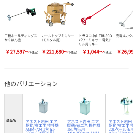
工機ホールディングス
カールトップミキサー
トラスコ中山 TRUSCO
充電式カク
かくはん機
（モルタル用）
パワーミキサー 電気ド
リル用ミキ…
￥27,597～
￥221,680～
￥1,044～
￥26,9
（税込）
（税込）
（税込）
他のバリエーション
商品名
アネスト岩田 エア
アネスト岩田 エア
アネスト岩田
駆動/省エネ 攪拌機
駆動/省エネ 攪拌機
駆動/省エネ 
AMM-724 1台 61-
18L角缶用
20Lペール缶
2934-68（直送品）
φ8×358mm AMM-
φ8×358mm 