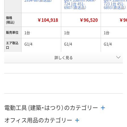
724 1台 451-
723 1台 451-
6907（直送品）
6893（直送品）
価格
￥104,918
￥96,520
￥96
(税込)
1台
1台
1台
販売単位
エア取込
G1/4
G1/4
G1/4
口
詳しく見る
16kg角缶用
16kg角缶用
20Lペール缶
摘要
お申込番
XJ08343
P815688
P815687
号
直送品
直送品
直送品
在庫
8月25日（火）まで
8月25日（火）まで
8月25日（火）
お届け日
電動工具 (建築・はつり）のカテゴリー
数量
数量
数量
オフィス用品のカテゴリー
カゴへ
カゴへ
カ