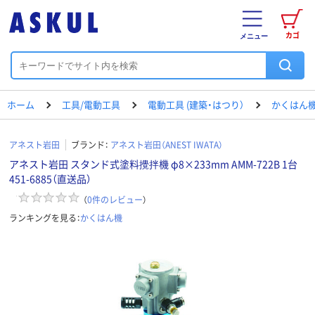
カゴ
メニュー
ホーム
工具/電動工具
電動工具 (建築・はつり）
かくはん
アネスト岩田
ブランド：
アネスト岩田（ANEST IWATA）
アネスト岩田 スタンド式塗料攪拌機 φ8×233mm AMM-722B 1台
451-6885（直送品）
（
0
件のレビュー
）
ランキングを見る：
かくはん機