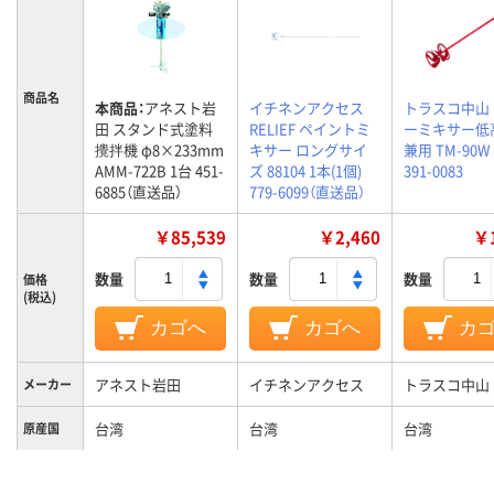
商品名
本商品：
アネスト岩
イチネンアクセス
トラスコ中山
田 スタンド式塗料
RELIEF ペイントミ
ーミキサー低
攪拌機 φ8×233mm
キサー ロングサイ
兼用 TM-90W
AMM-722B 1台 451-
ズ 88104 1本(1個)
391-0083
6885（直送品）
779-6099（直送品）
￥85,539
￥2,460
￥1
数量
数量
数量
価格
(税込)
カゴへ
カゴへ
カ
アネスト岩田
イチネンアクセス
トラスコ中山
メーカー
台湾
台湾
台湾
原産国