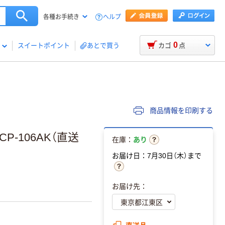
ヘルプ
各種お手続き
0
スイートポイント
あとで買う
カゴ
点
商品情報を印刷する
-106AK（直送
在庫：
あり
お届け日：7月30日（木）まで
お届け先：
直送品