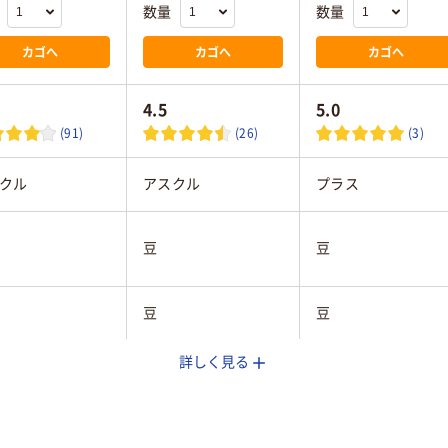
数量
数量
カゴへ
カゴへ
カゴへ
4.5
5.0
(91)
(26)
(3)
クル
アスクル
プラス
豆
豆
豆
豆
詳しく見る
ック系
シルバー系
ブラック系
枚
40枚
コピー用紙約４０枚