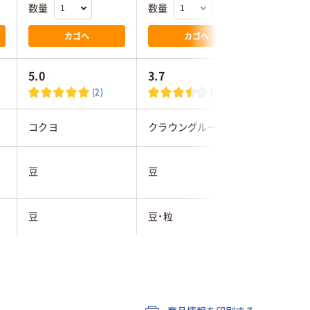
数量
数量
数量
カゴへ
カゴへ
5.0
3.7
(2)
(7)
コクヨ
クラウングループ
日本クリ
豆
豆
豆
豆
豆・粒
豆・粒
ブラック系
ブラック系
ブラック
約30枚
25枚
30枚