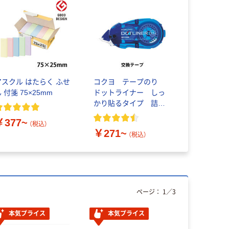
アスクル はたらく ふせ
コクヨ テープのり
 付箋 75×25mm
ドットライナー しっ
かり貼るタイプ 詰め
替えテープ
￥377~
（税込）
￥271~
（税込）
ページ：
1
／
3
本気プライス
本気プライス
本気プ