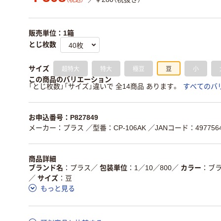
（税込）
販売単位：1箱
とじ枚数
超特大
特大
極豆
豆
小
サイズ
この商品のバリエーション
「とじ枚数」「サイズ」違いで 全14商品 あります。
すべてのバ
お申込番号：P827849
メーカー：プラス
／型番：CP-106AK
／JANコード：4977564
商品詳細
ブランド名
プラス
／
包装単位
1／10／800
／
カラー
ブ
／
サイズ
豆
もっと見る