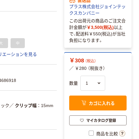
プラス株式会社ジョインテッ
クスカンパニー
この出荷元の商品のご注文合
計金額が
￥3,500(税込)
以上
で、配送料
￥550(税込)
が当社
負担になります。
大
中
リエーションを見る
￥308
（税込）
／ ￥280 （税抜き）
686918
数量
カゴに入れる
ラック
／
クリップ幅
15mm
マイカタログ登録
商品を比較