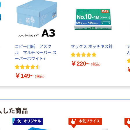
ル
コピー用紙 アスク
マックス ホッチキス針
ル マルチペーパー ス
ん
ーパーホワイト+
￥220~
（税込）
￥149~
（税込）
入した商品
オリジナル
本気プライス