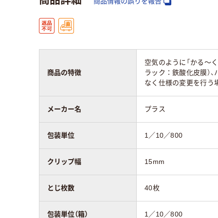
商品情報の誤りを報告
アスクル商品環境
40
スコア
空気のように「かる～く
商品の特徴
ラック：鉄酸化皮膜）、
なく仕様の変更を行う
メーカー名
プラス
包装単位
1／10／800
クリップ幅
15mm
とじ枚数
40枚
包装単位（箱）
1／10／800