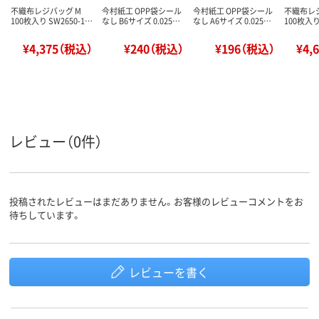
不織布レジバッグ M
今村紙工 OPP袋シール
今村紙工 OPP袋シール
不織布レジ
100枚入り SW2650-1…
なし B6サイズ 0.025…
なし A6サイズ 0.025…
100枚入り
¥4,375（税込）
¥240（税込）
¥196（税込）
¥4,
レビュー（0件）
投稿されたレビューはまだありません。お客様のレビューコメントをお
待ちしています。
レビューを書く