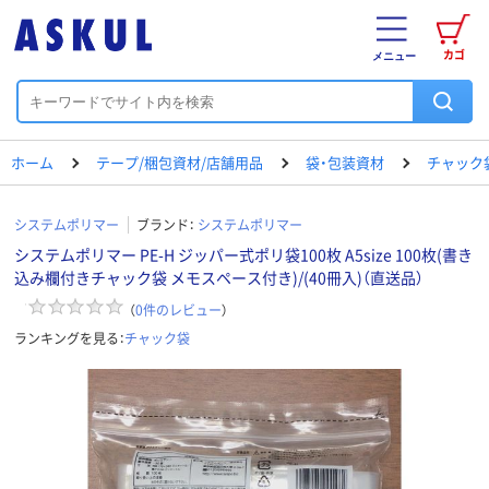
カゴ
メニュー
ホーム
テープ/梱包資材/店舗用品
袋・包装資材
チャック
システムポリマー
ブランド：
システムポリマー
システムポリマー PE-H ジッパー式ポリ袋100枚 A5size 100枚(書き
込み欄付きチャック袋 メモスペース付き)/(40冊入)（直送品）
（
0
件のレビュー
）
ランキングを見る：
チャック袋