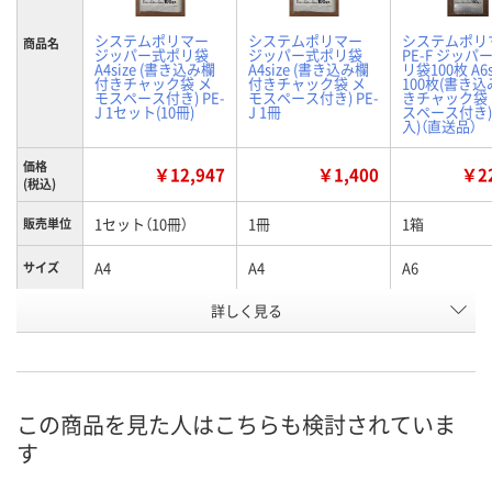
システムポリマー
システムポリマー
システムポリ
商品名
ジッパー式ポリ袋
ジッパー式ポリ袋
PE-F ジッパ
A4size (書き込み欄
A4size (書き込み欄
リ袋100枚 A6s
付きチャック袋 メ
付きチャック袋 メ
100枚(書き
モスペース付き) PE-
モスペース付き) PE-
きチャック袋
J 1セット(10冊)
J 1冊
スペース付き)/
入)（直送品）
価格
￥12,947
￥1,400
￥22
(税込)
1セット（10冊）
1冊
1箱
販売単位
A4
A4
A6
サイズ
お申込番
詳しく見る
PE64669
EX61654
PE64665
号
入荷待ち
8点
直送品
在庫
ご注文後、お届けに
この商品を見た人はこちらも検討されていま
ついてご連絡いたし
8月11日（火）
8月25日（火）
お届け日
す
ます