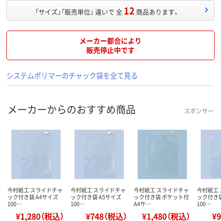
12
「サイズ」「販売単位」 違いで 全
商品あります。
メーカー都合により
販売停止中です
システムポリマーのチャック袋を全て見る
メーカーからのおすすめ商品
スポンサー
今村紙工 スライドチャ
今村紙工 スライドチャ
今村紙工 スライドチャ
今村紙工
ック付き袋 A4サイズ
ック付き袋 A5サイズ
ック付き袋 ポケット付
ック付き袋
100…
100…
A4サ…
100…
¥1,280（税込）
¥748（税込）
¥1,480（税込）
¥