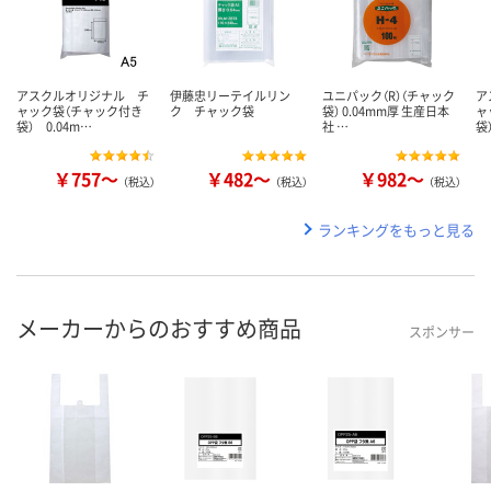
アスクルオリジナル チ
伊藤忠リーテイルリン
ユニパック（R）（チャック
ア
ャック袋（チャック付き
ク チャック袋
袋） 0.04mm厚 生産日本
ャ
袋） 0.04m…
社 …
袋
￥757～
￥482～
￥982～
（税込）
（税込）
（税込）
ランキングをもっと見る
メーカーからのおすすめ商品
スポンサー