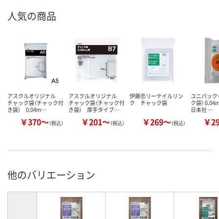
人気の商品
アスクルオリジナル
アスクルオリジナル
伊藤忠リーテイルリン
ユニパック（
チャック袋（チャック付
チャック袋（チャック付
ク チャック袋
ク袋） 0.0
き袋） 0.04m…
き袋） 厚手タイプ…
日本社 …
￥370～
￥201～
￥269～
￥2
（税込）
（税込）
（税込）
他のバリエーション