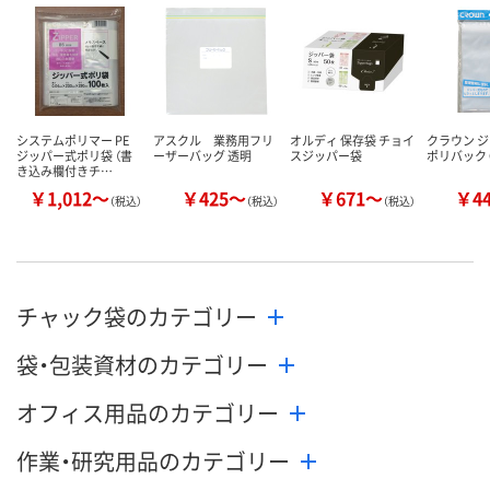
数量
数量
数量
カゴへ
カゴへ
カ
システムポリマー PE
アスクル 業務用フリ
オルディ 保存袋 チョイ
クラウン 
ジッパー式ポリ袋 （書
ーザーバッグ 透明
スジッパー袋
ポリバック C
き込み欄付きチ…
￥1,012～
￥425～
￥671～
￥4
（税込）
（税込）
（税込）
チャック袋のカテゴリー
袋・包装資材のカテゴリー
オフィス用品のカテゴリー
作業・研究用品のカテゴリー