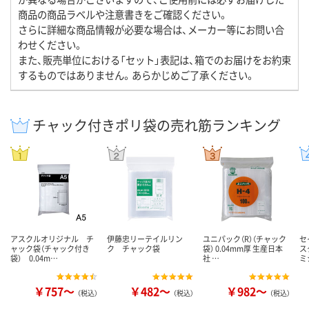
商品の商品ラベルや注意書きをご確認ください。
さらに詳細な商品情報が必要な場合は、メーカー等にお問い合
わせください。
また、販売単位における「セット」表記は、箱でのお届けをお約束
するものではありません。あらかじめご了承ください。
チャック付きポリ袋の売れ筋ランキング
アスクルオリジナル チ
伊藤忠リーテイルリン
ユニパック（R）（チャック
セ
ャック袋（チャック付き
ク チャック袋
袋） 0.04mm厚 生産日本
ス
袋） 0.04m…
社 …
ミ
￥757～
￥482～
￥982～
（税込）
（税込）
（税込）