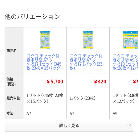
他のバリエーション
商品名
コクヨ チャック付
コクヨ チャック付
コクヨ チャ
きポリ袋 A7 ク
きポリ袋 A7 ク
きポリ袋 A9 
ケ-517 1セット(345
ケ-517 1パック(23
ケ-519 1セット
枚:23枚×15パック)
枚)
枚:28枚×12
価格
￥5,700
￥420
￥5
(税込)
1セット（345枚：23枚
1セット（336
1パック（23枚）
販売単位
×15パック）
×12パック）
A7
A7
A9
寸法
詳しく見る
145・85
145・85
92・50
外寸法
お申込番