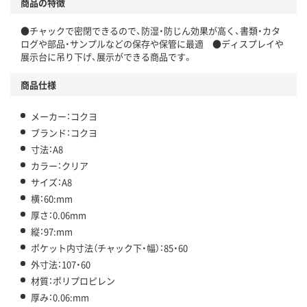
商品の特徴
●チャックで密閉できるので、防湿・防じん効果が高く、書類・カタ
ログや部品・サンプルなどの保存や保管に最適 ●ディスプレイや
展示台に吊り下げ、展示ができる商品です。
商品仕様
メーカー：コクヨ
ブランド：コクヨ
寸法：A8
カラー：クリア
サイズ：A8
横：60:mm
厚さ：0.06mm
縦：97:mm
ポケット内寸法（チャック下・幅）：85・60
外寸法：107・60
材質：ポリプロピレン
厚み：0.06:mm