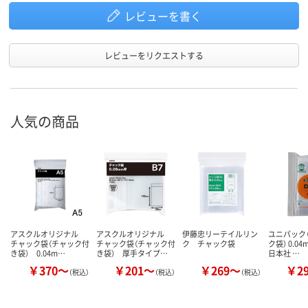
レビューを書く
レビューをリクエストする
人気の商品
アスクルオリジナル
アスクルオリジナル
伊藤忠リーテイルリン
ユニパック（
チャック袋（チャック付
チャック袋（チャック付
ク チャック袋
ク袋） 0.0
き袋） 0.04m…
き袋） 厚手タイプ…
日本社 …
￥370～
￥201～
￥269～
￥2
（税込）
（税込）
（税込）