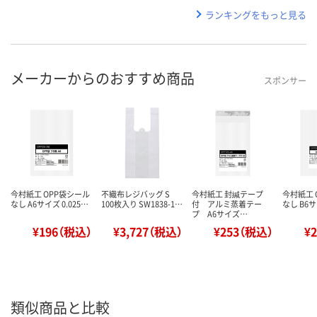
ランキングをもっと見る
メーカーからのおすすめ商品
スポンサー
今村紙工 OPP袋シール
不織布レジバッグ S
今村紙工 封緘テープ
今村紙工 
なし A6サイズ 0.025…
100枚入り SW1838-1…
付 アルミ蒸着テー
なし B6サ
プ A6サイズ…
¥196（税込）
¥3,727（税込）
¥253（税込）
¥
類似商品と比較