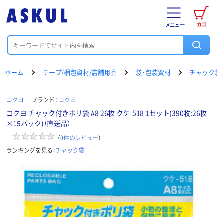
カゴ
メニュー
ホーム
テープ/梱包資材/店舗用品
袋・包装資材
チャック
コクヨ
ブランド：
コクヨ
コクヨ チャック付きポリ袋 A8 26枚 クケ-518 1セット(390枚:26枚
×15パック)（直送品）
（
0
件のレビュー
）
ランキングを見る：
チャック袋