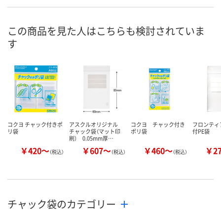
R526030
EJ36770
R526032
号
入荷待ち
2点
2点
在庫
この商品を見た人はこちらも検討されていま
す
8月17日（月）予定
8月11日（火）
8月11日（火）
お届け日
数量
数量
数量
カゴへ
カゴへ
カ
コクヨ チャック付きポ
アスクルオリジナル
コクヨ チャック付き
フロンティ
リ袋
チャック袋（マット印
ポリ袋
付PE袋
刷） 0.05mm厚…
￥420～
￥607～
￥460～
￥2
（税込）
（税込）
（税込）
チャック袋のカテゴリー