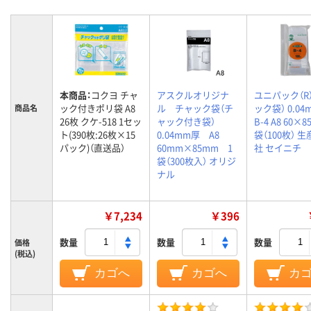
本商品：
コクヨ チャ
アスクルオリジナ
ユニパック（R
ック付きポリ袋 A8
ル チャック袋（チ
ック袋） 0.0
商品名
26枚 クケ-518 1セッ
ャック付き袋）
B-4 A8 60×8
ト(390枚:26枚×15
0.04mm厚 A8
袋（100枚） 
パック)（直送品）
60mm×85mm 1
社 セイニチ
袋（300枚入） オリジ
ナル
￥7,234
￥396
数量
数量
数量
価格
(税込)
カゴへ
カゴへ
カ