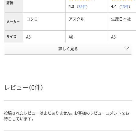
評価
4.3
4.4
（
38件
）
（
13件
）
コクヨ
アスクル
生産日本社
メーカー
A8
A8
A8
サイズ
詳しく見る
クリア(透明)系
クリア(透明・
カラーグ
ループ
系
チャック付ポリ袋
袋入り（吊しひもな
袋入り（吊し
袋の種類
し）
し）
ポリプロピレン
ポリエチレン、
低密度ポリエ
レビュー（0件）
LDPE（ツルツルタイ
ン、LDPE（ツ
プ）、ポリエチレン、
タイプ）、低密
材質
LDPE（ツルツルタイ
エチレン、LDP
プ）
ルツルタイプ
投稿されたレビューはまだありません。お客様のレビューコメントをお
待ちしています。
アスクル
商品環境
25
25
スコア