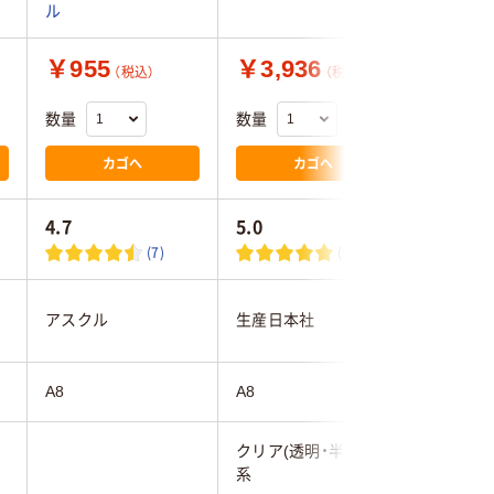
ル
￥955
￥3,936
￥527
（税込）
（税込）
数量
数量
数量
カゴへ
カゴへ
4.7
5.0
2.0
(7)
(5)
伊藤忠リ
アスクル
生産日本社
ンク
A8
A8
A8
)
クリア(透明・半透明)
クリア(透
系