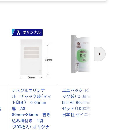
オリジナル
次へ
ャ
アスクルオリジナ
ユニパック（R）（チャ
チャック
ル チャック袋（マッ
ック袋） 0.08mm厚
付き袋） 
ト印刷） 0.05mm
B-8 A8 60×85mm 1
厚 A8
産
厚 A8
セット（1000枚） 生産
60mm×
60mm×85mm 書き
日本社 セイニチ
（300枚
込み欄付き 1袋
ーテイル
（300枚入） オリジナ