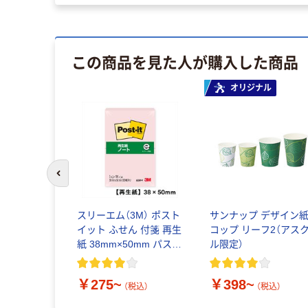
この商品を見た人が購入した商品
オリジナル
前のスライドへ
スリーエム（3M） ポスト
サンナップ デザイン
イット ふせん 付箋 再生
コップ リーフ2（アス
紙 38mm×50mm パステ
ル限定）
ルカラー
￥275~
￥398~
（税込）
（税込）