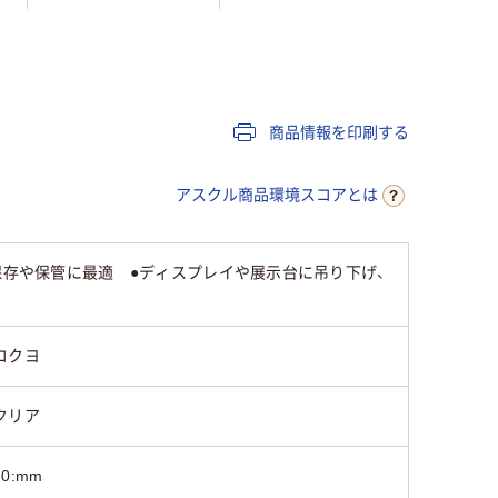
袋入り（吊しひもな
袋入り（吊しひもな
袋入り（
し）
し）
し）
LDPE（ツルツルタイ
LDPE（ツルツルタイ
商品情報を印刷する
LDPE
プ）
プ）
アスクル商品環境スコアとは
25
保存や保管に最適 ●ディスプレイや展示台に吊り下げ、
コクヨ
クリア
60:mm