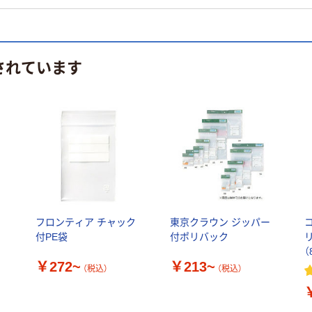
されています
フロンティア チャック
東京クラウン ジッパー
付PE袋
付ポリバック
（
￥272~
￥213~
（税込）
（税込）