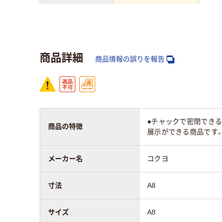
袋の種類
袋入
チャック付ポリ袋
し）
商品詳細
材質
LD
商品情報の誤りを報告
ポリプロピレン
プ）
アスクル商品環境
25
スコア
●チャックで密閉できる
商品の特徴
展示ができる商品です
メーカー名
コクヨ
寸法
A8
サイズ
A8