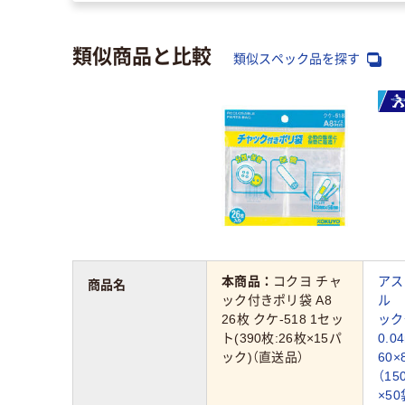
類似商品と比較
類似スペック品を探す
本商品：
コクヨ チャ
アス
商品名
ック付きポリ袋 A8
ル 
26枚 クケ-518 1セッ
ッ
ト(390枚:26枚×15パ
0.
ック)（直送品）
60
（1
×5