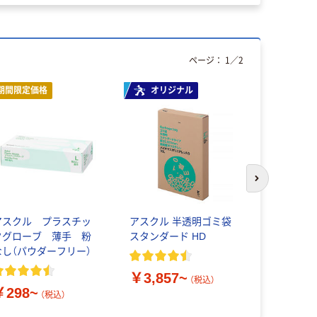
ページ：
1
／
2
期間限定価格
オリジナル
次のスライド
アスクル プラスチッ
アスクル 半透明ゴミ袋
カシオ計算
クグローブ 薄手 粉
スタンダード HD
ランド 強
なし（パウダーフリー）
プ 透明ラ
￥3,857~
（税込）
￥298~
￥980~
（税込）