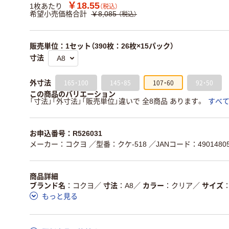
￥18.55
1枚あたり
（税込）
希望小売価格合計
￥8,085
（税込）
販売単位：1セット（390枚：26枚×15パック）
寸法
165・100
145・85
107・60
92・50
外寸法
この商品のバリエーション
「寸法」「外寸法」「販売単位」違いで 全8商品 あります。
すべ
お申込番号：R526031
メーカー：コクヨ
／型番：クケ-518
／JANコード：49014805
商品詳細
ブランド名
コクヨ
／
寸法
A8
／
カラー
クリア
／
サイズ
もっと見る