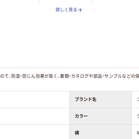
詳しく見る
り（吊しひもな
袋入り（吊しひもな
袋入り（吊しひもな
し）
し）
PE（ツルツルタイ
LDPE（ツルツルタイ
LDPE（ツルツルタイ
プ）
プ）
25
25
ので、防湿・防じん効果が高く、書類・カタログや部品・サンプルなどの
。
ブランド名
カラー
横