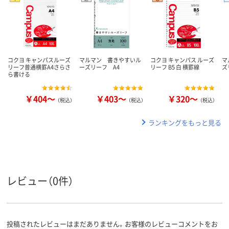
コクヨ キャンパスルーズ
マルマン 書きやすいル
コクヨ キャンパス ルーズ
マ
リーフ普通横罫A4さらさ
ーズリーフ A4
リーフ B5 白 横罫線
ズ
ら書ける
￥404～
￥403～
￥320～
（税込）
（税込）
（税込）
ランキングをもっと見る
レビュー（0件）
投稿されたレビューはまだありません。お客様のレビューコメントをお