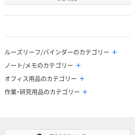
U628786
R526353
KU80369
号
2点
1点
あり
在庫
8月13日（木）
8月13日（木）
8月13日（木）
お届け日
数量
数量
数量
ルーズリーフ/バインダーのカテゴリー
カゴへ
カゴへ
カ
ノート/メモのカテゴリー
オフィス用品のカテゴリー
作業・研究用品のカテゴリー