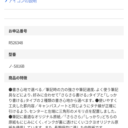
アイコンの説明
お申込番号
R526348
型番
ノ-S816B
商品の特徴
●書き心地で選べる／筆記時の力の強さや筆記速度、よく使う筆記
具などにより、好みに合わせて「さらさら書ける」タイプと「しっか
り書ける」タイプの２種類の書き心地から選べます。●使いやすく
工夫した罫内容／キャンパスノートと同じようにタテ線が正確に
引けるよう、センターと左端に三角形のメモリ点を配置しました。
●筆記に最適なオリジナル原紙／「さらさら」「しっかり」どちらの
原紙もにじみにくく、インクが裏に透けにくいコクヨオリジナル原
紙を使用しています。また、長期保存に適した中性紙です。