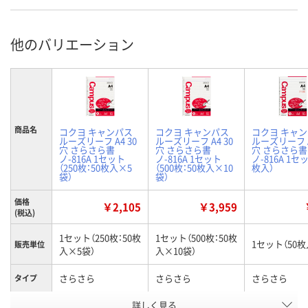
他のバリエーション
商品名
コクヨ キャンパス
コクヨ キャンパス
コクヨ キャ
ルーズリーフ A4 30
ルーズリーフ A4 30
ルーズリーフ A
穴 さらさら書
穴 さらさら書
穴 さらさら書
ノ-816A 1セット
ノ-816A 1セット
ノ-816A 1セ
（250枚：50枚入×5
（500枚：50枚入×10
枚入）
袋）
袋）
価格
￥2,105
￥3,959
(税込)
1セット（250枚：50枚
1セット（500枚：50枚
1セット（50枚
販売単位
入×5袋）
入×10袋）
さらさら
さらさら
さらさら
タイプ
お申込番
詳しく見る