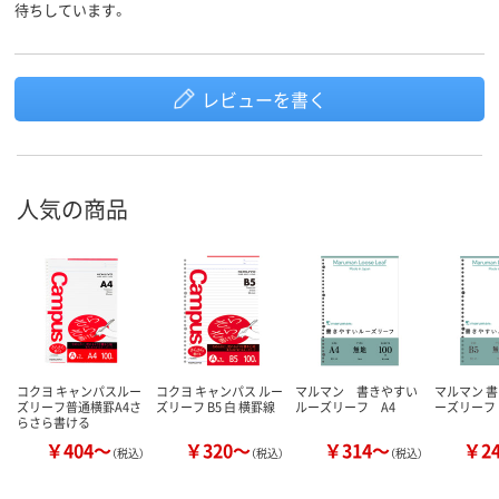
待ちしています。
レビューを書く
人気の商品
コクヨ キャンパスルー
コクヨ キャンパス ルー
マルマン 書きやすい
マルマン 
ズリーフ普通横罫A4さ
ズリーフ B5 白 横罫線
ルーズリーフ A4
ーズリーフ 
らさら書ける
￥404～
￥320～
￥314～
￥2
（税込）
（税込）
（税込）