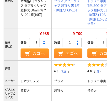
本商品：
日本クリノ
プラス ダブルクリ
トラスコ中山
商品名
ス ダブルクリップ
ップ 超特大 黒 1箱
TRUSCO ダ
超特大 50mm Wク
（10個入） CP-101
ップ超特大 5
リ-00 1箱(10個)
(10個入) TDB-
(10個) 116-3
送品）
￥935
￥700
数量
数量
数量
価格
(税込)
カゴへ
カゴへ
カ
評価
4.5
4.0
（
33件
）
（
1件
）
日本クリノス
プラス
トラスコ中山
メーカー
ダブルク
超特大
超特大
超特大
リップの
サイズ
超特大
超特大
超特大
サイズ