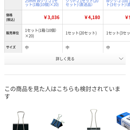
25mm Wクリ-2 1セ
クリP-2 1セット(20
Wクリ-2-100
ット(1箱(10個)×20)
セット)（直送品）
ト(3セット)（
価格
￥3,036
￥4,180
￥9
(税込)
1セット(1箱（10個）
1セット(20セット)
1セット(3セッ
販売単位
×20)
中
中
中
サイズ
お申込番
詳しく見る
EW96029
EW96046
EW96030
号
入荷待ち
直送品
直送品
在庫
この商品を見た人はこちらも検討されていま
8月20日（木）予定
8月25日（火）まで
8月25日（火）
お届け日
す
数量
数量
数量
カゴへ
カゴへ
カ