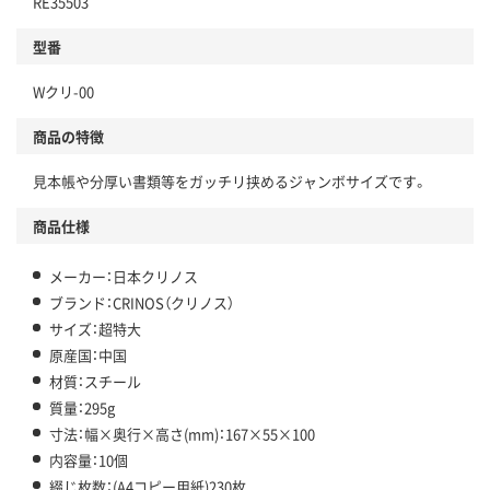
RE35503
型番
Wクリ-00
商品の特徴
見本帳や分厚い書類等をガッチリ挟めるジャンボサイズです。
商品仕様
メーカー：日本クリノス
ブランド：CRINOS（クリノス）
サイズ：超特大
原産国：中国
材質：スチール
質量：295g
寸法：幅×奥行×高さ(mm)：167×55×100
内容量：10個
綴じ枚数：(A4コピー用紙)230枚