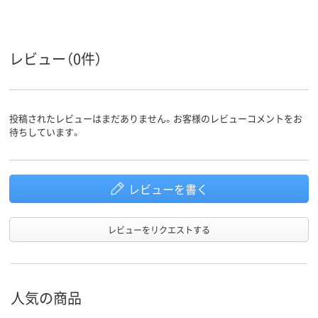
カラーグ
ブラック系
ブラック系
ブラック系
ループ
レビュー（0件）
230枚
200枚
140枚
とじ枚数
スチール
スチール
スチール
材質
投稿されたレビューはまだありません。お客様のレビューコメントをお
待ちしています。
レビューを書く
レビューをリクエストする
人気の商品