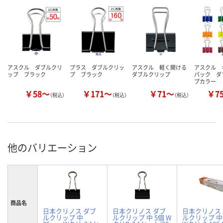
アスクル ダブルクリ
プラス ダブルクリッ
アスクル 軽く開ける
アスクル 
ップ ブラック
プ ブラック
ダブルクリップ
パック ダ
プカラー
￥58～
￥171～
￥71～
￥7
（税込）
（税込）
（税込）
他のバリエーション
商品名
日本クリノス ダブ
日本クリノス ダブ
日本クリノス
ルクリップ 中
ルクリップ 中 5個 W
ルクリップ 中 