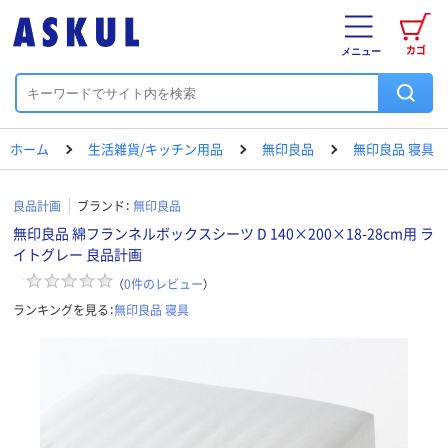
カゴ
メニュー
ホーム
生活雑貨/キッチン用品
無印良品
無印良品 寝具
良品計画
ブランド：
無印良品
無印良品 綿フランネルボックスシーツ D 140×200×18-28cm用 ラ
イトグレー 良品計画
（
0
件のレビュー
）
ランキングを見る：
無印良品 寝具