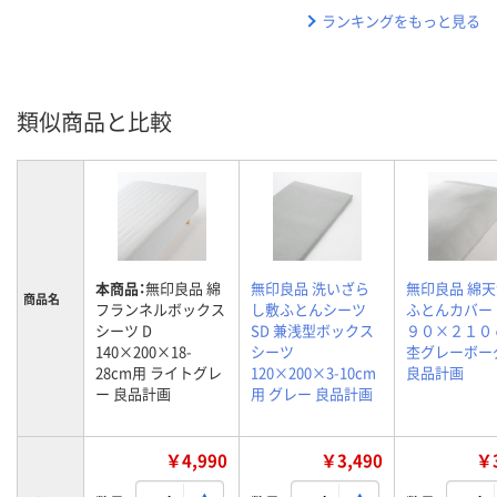
ランキングをもっと見る
類似商品と比較
本商品：
無印良品 綿
無印良品 洗いざら
無印良品 綿
商品名
フランネルボックス
し敷ふとんシーツ
ふとんカバー 
シーツ D
SD 兼浅型ボックス
９０×２１０
140×200×18-
シーツ
杢グレーボー
28cm用 ライトグレ
120×200×3-10cm
良品計画
ー 良品計画
用 グレー 良品計画
￥4,990
￥3,490
￥3