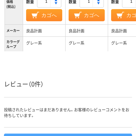
数量
数量
数量
価格
(税込)
カゴへ
カゴへ
カ
良品計画
良品計画
良品計画
メーカー
カラーグ
グレー系
グレー系
グレー系
ループ
レビュー（0件）
投稿されたレビューはまだありません。お客様のレビューコメントをお
待ちしています。