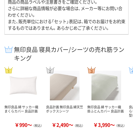
商品の商品ラベルや注意書きをご確認ください。
さらに詳細な商品情報が必要な場合は、メーカー等にお問い合
わせください。
また、販売単位における「セット」表記は、箱でのお届けをお約束
するものではありません。あらかじめご了承ください。
無印良品 寝具カバー/シーツの売れ筋ラン
キング
無印良品 綿 サッカー織
良品計画 無印良品 綿天竺
無印良品 綿 サッカー織
良
まくらカバー 良品計画
ボックスシーツ
掛ふとんカバー 良品計画
ら
型
￥990～
￥2,490～
￥3,990～
（税込）
（税込）
（税込）