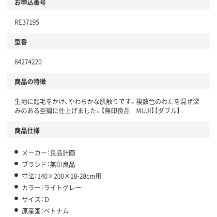
お申込番号
RE37195
型番
84274220
商品の特徴
生地に起毛をかけ、やわらかな肌触りです。複数色のわたを混ぜ深
みのある杢調に仕上げました。【無印良品 MUJI】【ダブル】
商品仕様
メーカー：良品計画
ブランド：無印良品
寸法：140×200×18-28cm用
カラー：ライトグレー
サイズ：Ｄ
原産国：ベトナム