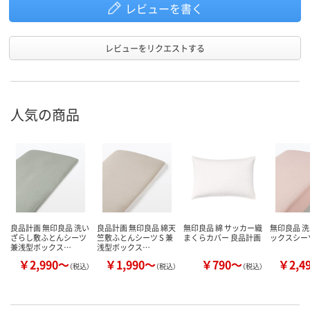
レビューを書く
レビューをリクエストする
人気の商品
良品計画 無印良品 洗い
良品計画 無印良品 綿天
無印良品 綿 サッカー織
無印良品 
ざらし敷ふとんシーツ
竺敷ふとんシーツ S 兼
まくらカバー 良品計画
ックスシー
兼浅型ボックス…
浅型ボックス…
￥2,990～
￥1,990～
￥790～
￥2,4
（税込）
（税込）
（税込）