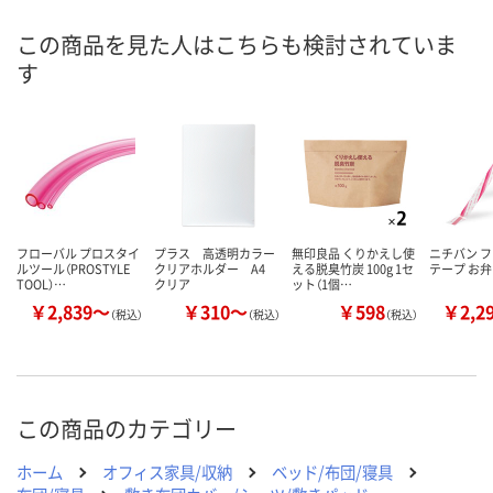
この商品を見た人はこちらも検討されていま
す
フローバル プロスタイ
プラス 高透明カラー
無印良品 くりかえし使
ニチバン 
ルツール（PROSTYLE
クリアホルダー A4
える脱臭竹炭 100g 1セ
テープ お
TOOL）…
クリア
ット（1個…
￥2,839～
￥310～
￥598
￥2,2
（税込）
（税込）
（税込）
この商品のカテゴリー
ホーム
オフィス家具/収納
ベッド/布団/寝具