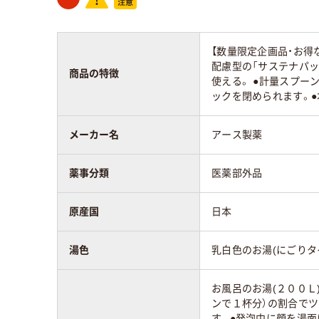
【数量限定企画品・お得
配慮型の「サステナパッ
商品の特徴
使える。 ●計量スプー
ックを閉められます。●
メーカー名
アース製薬
薬事分類
医薬部外品
原産国
日本
湯色
乳白色のお湯(にごりタ
お風呂のお湯(２００Ｌ
ンで１杯分）の割合で
す。●発泡中に顔を湯面