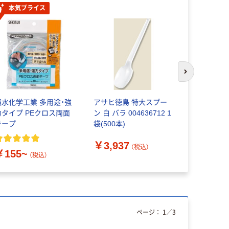
本気プライス
人気商品
次のスライド
積水化学工業 多用途・強
アサヒ徳島 特大スプー
アタック抗菌EX
力タイプ PEクロス両面
ン 白 バラ 004636712 1
剤 衣料用洗
テープ
袋(500本)
￥996~
￥3,937
（税込）
￥155~
（税込）
ページ：
1
／
3