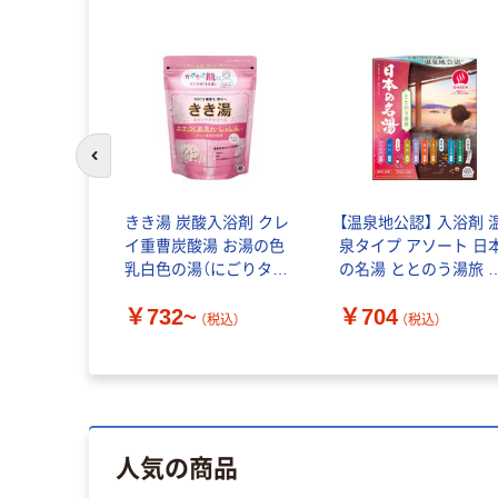
前のスライドへ
きき湯 炭酸入浴剤 クレ
【温泉地公認】 入浴剤 
イ重曹炭酸湯 お湯の色
泉タイプ アソート 日
乳白色の湯（にごりタイ
の名湯 ととのう湯旅 1
プ）アース製薬
箱（10包入） 詰め合わ
￥732~
￥704
個包装 炭酸 にごり 医
（税込）
（税込）
部外品 アース製薬
人気の商品