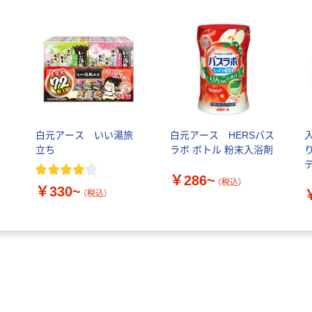
白元アース いい湯旅
白元アース HERSバス
立ち
ラボ ボトル 粉末入浴剤
テ
￥286~
（税込）
￥330~
（税込）