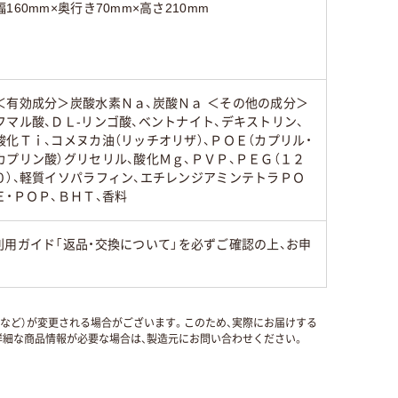
幅160mm×奥行き70mm×高さ210mm
＜有効成分＞炭酸水素Ｎａ、炭酸Ｎａ ＜その他の成分＞
フマル酸、ＤＬ-リンゴ酸、ベントナイト、デキストリン、
酸化Ｔｉ、コメヌカ油（リッチオリザ）、ＰＯＥ（カプリル・
カプリン酸）グリセリル、酸化Ｍｇ、ＰＶＰ、ＰＥＧ（１２
０）、軽質イソパラフィン、エチレンジアミンテトラＰＯ
Ｅ・ＰＯＰ、ＢＨＴ、香料
用ガイド「返品・交換について」を必ずご確認の上、お申
国など）が変更される場合がございます。このため、実際にお届けする
細な商品情報が必要な場合は、製造元にお問い合わせください。