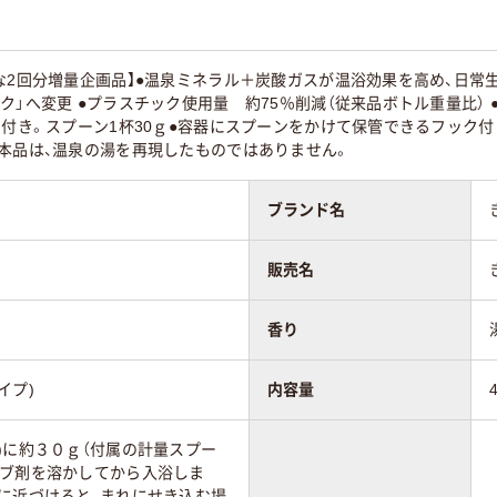
な2回分増量企画品】●温泉ミネラル＋炭酸ガスが温浴効果を高め、日常
ク」へ変更 ●プラスチック使用量 約75％削減（従来品ボトル重量比）
ン付き。スプーン1杯30ｇ●容器にスプーンをかけて保管できるフック
本品は、温泉の湯を再現したものではありません。
ブランド名
販売名
香り
イプ)
内容量
)に約３０ｇ（付属の計量スプー
ツブ剤を溶かしてから入浴しま
に近づけると、まれにせき込む場