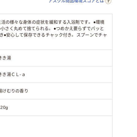
アスクル商品環境スコアとは
生活の様々な身体の症状を緩和する入浴剤です。 ●環境
 ●小さく丸めて捨てられる。 ●つめかえ要らずでパッと
付き●安心して保存できるチャック付き。 スプーンでチャ
きき湯
きき湯ＣＬ-ａ
湯けむりの香り
420g