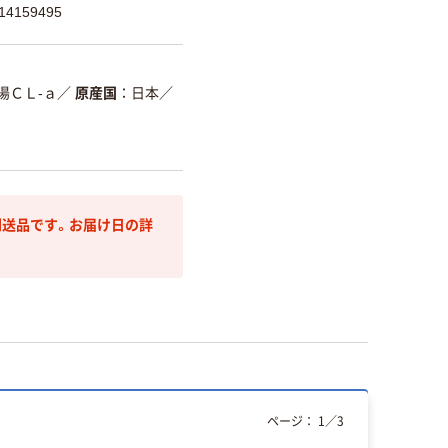
4159495
湯ＣＬ-ａ
／
原産国
日本
／
送品です。お届け日の詳
ページ：
1
／
3