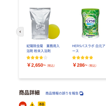
前のスライドへ
ル いい湯旅
紀陽除虫菊 業務用入
HERSバスラボ 白元ア
ごり湯夏祭
浴剤 粉末入浴剤
ース
ート にごり
ット（1箱
￥2,650~
￥286~
）医薬部外品
（税込）
（税込）
込）
商品詳細
商品情報の誤りを報告