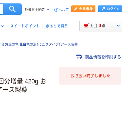
ヘルプ
各種お手続き
0
スイートポイント
あとで買う
カゴ
点
酸湯 お湯の色 乳白色の湯（にごりタイプ）アース製薬
商品情報を印刷する
お取扱い終了しました
分増量 420g お
アース製薬