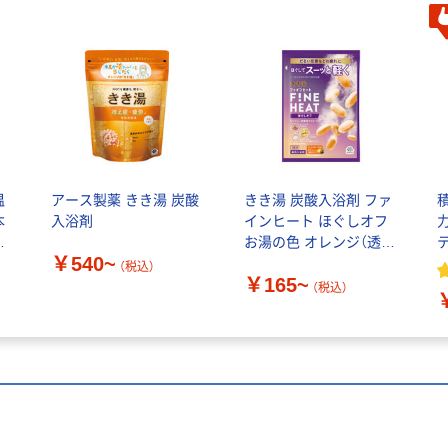
温
アース製薬 きき湯 炭酸
きき湯 炭酸入浴剤 ファ
本
入浴剤
インヒート ほぐしオフ
お湯の色 オレンジ（透明
￥540~
せ
タイプ） アース製薬
（税込）
￥165~
薬
（税込）