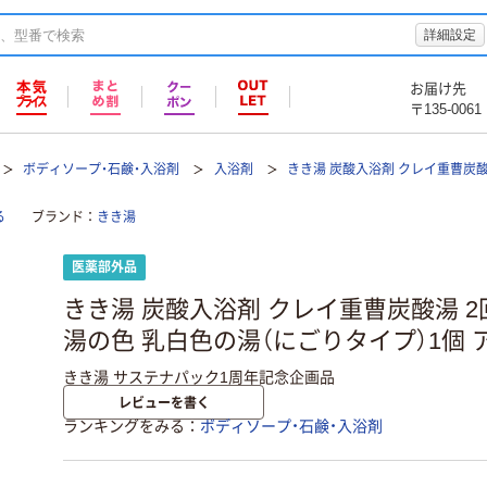
詳細設定
お届け先
〒135-0061
ボディソープ・石鹸・入浴剤
入浴剤
きき湯 炭酸入浴剤 クレイ重曹炭
る
ブランド
きき湯
医薬部外品
きき湯 炭酸入浴剤 クレイ重曹炭酸湯 2回
湯の色 乳白色の湯（にごりタイプ）1個 
きき湯 サステナパック1周年記念企画品
レビューを書く
ランキングをみる
ボディソープ・石鹸・入浴剤