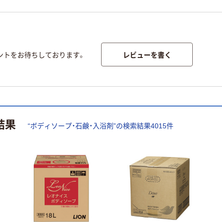
レビューを書く
ントをお待ちしております。
結果
“
ボディソープ・石鹸・入浴剤
”の検索結果
4015
件