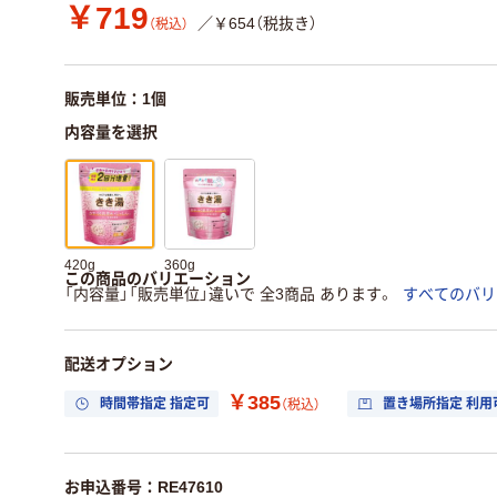
￥719
／￥654（税抜き）
（税込）
販売単位：1個
内容量を選択
420g
360g
この商品のバリエーション
「内容量」「販売単位」違いで 全3商品 あります。
すべてのバリ
配送オプション
￥385
時間帯指定 指定可
置き場所指定 利用
（税込）
お申込番号：RE47610