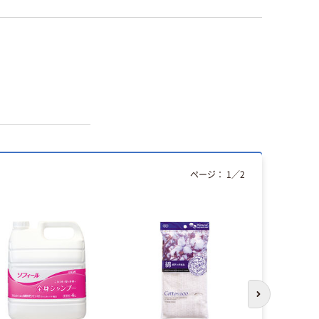
ページ：
1
／
2
次のスライド