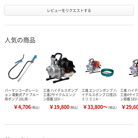
レビューをリクエストする
人気の商品
パーマンコーポレーシ
工進 ハイデルスポンプ
工進 エンジンポンプ ハ
工進 ハイ
ョン 電動式アドブルー
工進2サイクルエンジ
イデルスポンプ 口径25
工進4サイ
用ポンプ 20L用…
ン搭載 SEV-…
ミリ ミニ4…
ン搭載 SEV
￥4,706
￥19,800
￥33,800～
￥29,6
（税込）
（税込）
（税込）