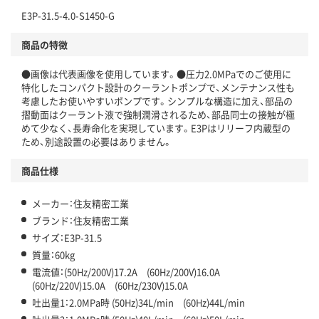
E3P-31.5-4.0-S1450-G
商品の特徴
●画像は代表画像を使用しています。●圧力2.0MPaでのご使用に
特化したコンパクト設計のクーラントポンプで、メンテナンス性も
考慮したお使いやすいポンプです。シンプルな構造に加え、部品の
摺動面はクーラント液で強制潤滑されるため、部品同士の接触が極
めて少なく、長寿命化を実現しています。E3Pはリリーフ内蔵型の
ため、別途設置の必要はありません。
商品仕様
メーカー：住友精密工業
ブランド：住友精密工業
サイズ：E3P-31.5
質量：60kg
電流値：(50Hz/200V)17.2A (60Hz/200V)16.0A
(60Hz/220V)15.0A (60Hz/230V)15.0A
吐出量1：2.0MPa時 (50Hz)34L/min (60Hz)44L/min