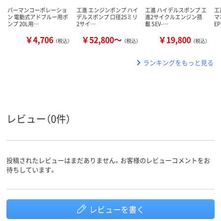
パーマンコーポレーショ
工進 エンジンポンプ ハイ
工進 ハイデルスポンプ 工
工
ン 電動式アドブルー用ポ
デルスポンプ 口径25ミリ
進2サイクルエンジン搭
マ
ンプ 20L用…
2サイ…
載 SEV-…
EP
￥4,706
￥52,800～
￥19,800
（税込）
（税込）
（税込）
ランキングをもっと見る
レビュー（0件）
投稿されたレビューはまだありません。お客様のレビューコメントをお
待ちしています。
レビューを書く