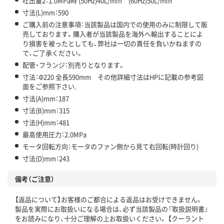
吐出量2：1.0MPa時 (50Hz)40L/min (60Hz)50L/min
寸法(L)mm：590
ご購入前の注意事項：当該製品は国内での使用のみに制限して販
売しております。購入者が当該製品を海外へ輸出することによ
り損害を被ったとしても、弊社は一切の責任を負いかねますの
で、ご了承ください。
配管・フランジ：別売りとなります。
寸法：Φ220 全長590mm その他詳細寸法はHPに記載の参考図
面をご参照下さい.
寸法(A)mm：187
寸法(B)mm：315
寸法(H)mm：481
最高使用圧力：2.0MPa
モータ回転方向：モータのファン側から見て右回転(時計回り)
寸法(D)mm：243
備考（ご注意）
【返品について】お客様のご都合による返品はお受けできません。
製品を実際にお取扱いになる場合は、必ず当該製品の『取扱説明書』
をお読みになり、十分ご理解の上お取扱いください。 【クーラント