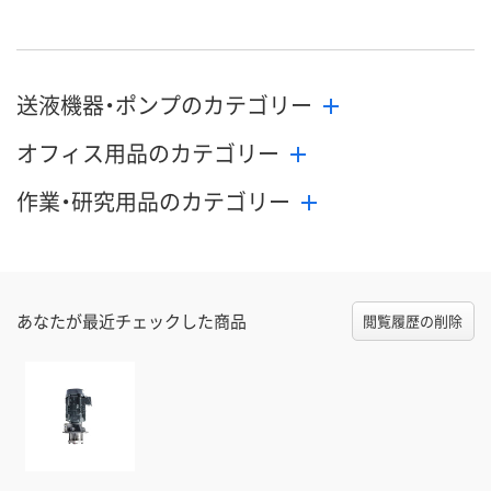
直送品
直送品
直送品
在庫
9月2日（水）まで
9月2日（水）まで
9月2日（水）ま
お届け日
送液機器・ポンプのカテゴリー
数量
数量
数量
オフィス用品のカテゴリー
カゴへ
カゴへ
カ
作業・研究用品のカテゴリー
あなたが最近チェックした商品
閲覧履歴の削除