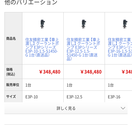
他のバリエーション
商品名
住友精密工業 【車上
住友精密工業 【車上
住友精密工業 
渡し】 クーラントポ
渡し】 クーラントポ
渡し】 クーラ
ンプ E3Pシリーズ
ンプ E3Pシリーズ
ンプ E3Pシ
E3P-10-1.5-S1450-
E3P-12.5-1.5-
E3P-16-1.5-S
G 1台（直送品）
S1450-G 1台（直送
G 1台（直送品
品）
価格
￥348,480
￥348,480
￥348
(税込)
1台
1台
1台
販売単位
E3P-10
E3P-12.5
E3P-16
サイズ
寸法
詳しく見る
503
503
503
(L)mm
お申込番
RJ14004
RJ14008
RJ14012
号