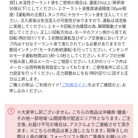
液】1.水溶性クーラント液をご使用の場合は、濃度2%以上（希釈率
50倍以下）としてください。2.クーラント液推奨濾過精度（30μm程
度） 【運転時の注意】1.タンク内に十分クーラント液を注入してくだ
さい。注入直後は気泡混入の可能性がありますので、運転は消泡後
に実施してください。2.モータ回転方向確認の為、瞬間駆動させ確
認してください。正しい回転方向は、モータのファン側から見て右
回転（時計回り）です。3.初期試運転及びポンプ交換後においてポン
プ内は十分なクーラント液で満たされている必要がありますので
数回インチング（モータの断続運転）を行ってください。インチング
のモータ運転時間は0.5秒~1.0秒としてください。4.ポンプの分解
や組み直し時はメーカーにご相談ください。5.E3Pのリリーフ弁は
メーカー出荷時無負荷設定になっております。ご使用条件に応じ圧
力設定を行ってください。圧力調整ねじを右（時計回り）に回すと圧
力は上昇します。
ご購入の際は、ご利用ガイド「
ご利用ガイド
」を必ずご確認の上、お
申し込みください。
※大変申し訳ございません。こちらの商品は沖縄県・離島・
その他一部地域・山間部等が配送エリア外となります。ご注
文後、お届け不可の場合は、アスクルよりご連絡させて頂き
ます。 ※こちらの商品は車上渡しとなります。荷降ろしの
際は人員の確保、フォークリフト等のご準備をお願いいた