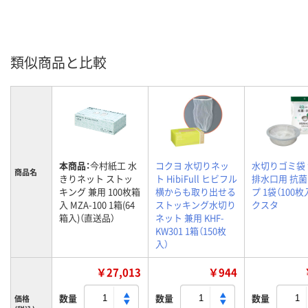
類似商品と比較
本商品：
今村紙工 水
コクヨ 水切りネッ
水切りゴミ袋
商品名
きりネット ストッ
ト HibiFull ヒビフル
排水口用 抗
キング 兼用 100枚箱
横からも取り出せる
プ 1袋（100枚
入 MZA-100 1箱(64
ストッキング水切り
クスタ
箱入)（直送品）
ネット 兼用 KHF-
KW301 1箱（150枚
入）
￥27,013
￥944
数量
数量
数量
価格