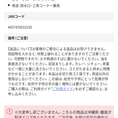
用途：排水口・三角コーナー兼用
JANコード
4957470033150
備考（ご注意）
【返品について】お客様のご都合による返品はお受けできません。
突起物を入れると、材質上破れることがありますのでご注意くださ
い。可燃物ですので、火や熱源のそばに置かないでください。油を
直接流さないでください。目詰まりします。カレー、シチュー、茶葉
など一度に大量に流さないでください。ゴミがたまると排水に時間
がかかることがあります。本品は水切り用ゴミ袋です。用途以外の
使用はしないでください。この袋は、幼児や子供にとって危険が伴
うものです。幼児や子供の手の届く場所には置かないでください。
ご購入の際は、ご利用ガイド「
ご利用ガイド
」を必ずご確認の上、お
申し込みください。
※大変申し訳ございません。こちらの商品は沖縄県・離島が
配送エリア外となります。ご注文後、お届け不可の場合は、