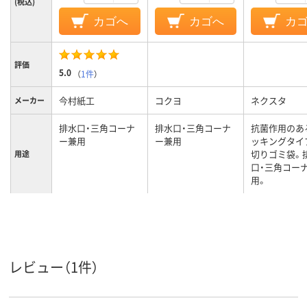
(税込)
カゴへ
カゴへ
カ
評価
5.0
（
1件
）
今村紙工
コクヨ
ネクスタ
メーカー
排水口・三角コーナ
排水口・三角コーナ
抗菌作用のあ
ー兼用
ー兼用
ッキングタイ
切りゴミ袋。
用途
口・三角コー
用。
カラーグ
ホワイト系
ループ
レビュー（1件）