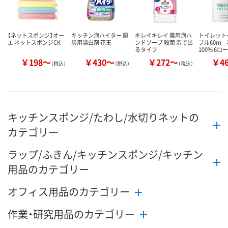
【ネットスポンジ】オー
キッチン泡ハイター 厨
キレイキレイ 薬用泡ハ
トイレット
エ ネットスポンジCK
房用漂白剤 花王
ンドソープ 殺菌 泡で出
ブル60ｍ
るタイプ
100% 6ロ
￥198～
￥430～
￥272～
￥4
（税込）
（税込）
（税込）
キッチンスポンジ/たわし/水切りネットの
カテゴリー
ラップ/ふきん/キッチンスポンジ/キッチン
用品のカテゴリー
オフィス用品のカテゴリー
作業・研究用品のカテゴリー