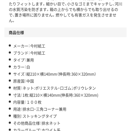
たりフィットします。細かい目で、小さなゴミまでキャッチし、河川
の水質汚染を防ぎます。箱の上からでも横からでも取り出せるの
で、置き場所に困りません。燃やしても有害ガスを発生させませ
ん。
商品仕様
メーカー：今村紙工
ブランド：今村紙工
タイプ：兼用
カラー：白
サイズ：縦210×横140mm（伸長時:360×320mm）
原産国：中国
材質：ネット:ポリエステル・口ゴム；ポリウレタン
寸法：1枚:縦210×横140mm(伸長時:360×320mm)
内容量：１００枚
用途：排水口・三角コーナー兼用
種別：ストッキングタイプ
その他商品仕様：排水ネット
カラーグループ：ホワイト系