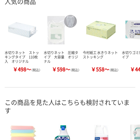
人気の商品
水切りネット ストッ
水切りネット 圧縮タ
今村紙工 水きりネット
水切りゴミ
キングタイプ 110枚
イプ 大容量 オリジ
ストッキング
イプ
入 オリジナル
ナル
￥498～
￥598～
￥558～
￥4
（税込）
（税込）
（税込）
この商品を見た人はこちらも検討されていま
す