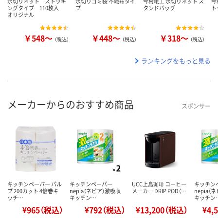
水切りネット ストッキ
水切りゴミ袋 不織布タイ
今村紙工 水切りネット ス
今
ングタイプ 110枚入
プ
タンドバッグ
ト
オリジナル
￥548～
￥448～
￥318～
（税込）
（税込）
（税込）
ランキングをもっと見る
メーカーからのおすすめ商品
スポンサー
キッチンペーパー パル
キッチンペーパー
UCC上島珈琲 コーヒー
キッチン
プ 200カット 4倍巻キ
nepia（ネピア）激吸収
メーカー DRIP POD（…
nepia（
ッチ…
キッチン…
キッチン
¥965（税込）
¥792（税込）
¥13,200（税込）
¥4,