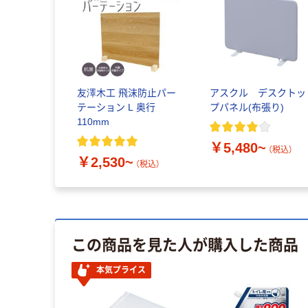
友澤木工 飛沫防止パー
アスクル デスクトッ
テーション L 奥行
プパネル(布張り)
110mm
￥5,480~
（税込）
￥2,530~
（税込）
この商品を見た人が購入した商品
本気プライス