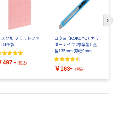
次のスライド
アスクル フラットファ
コクヨ （KOKUYO） カッ
古藤工業 
イルPP製
ターナイフ（標準型） 全
ラ」 厚さ0.
長135mm 刃幅9mm
面テープ
￥497~
（税込）
￥163~
￥436~
（税込）