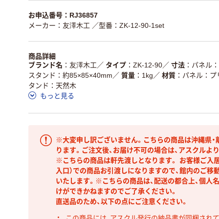
お申込番号：RJ36857
メーカー：友澤木工
／型番：ZK-12-90-1set
商品詳細
ブランド名
友澤木工
／
タイプ
ZK-12-90
／
寸法
パネル：約
スタンド：約85×85×40mm
／
質量
1kg
／
材質
パネル：プリ
タンド：天然木
もっと見る
※大変申し訳ございません。こちらの商品は沖縄県・
ります。ご注文後、お届け不可の場合は、アスクルよ
※こちらの商品は軒先渡しとなります。 お客様ご入
入口）での商品お引渡しになりますので、館内のご移
いたします。※こちらの商品は、配送の都合上、個人
けができかねますのでご了承ください。
直送品のため、以下の点にご注意ください。
この商品には、アスクル発行の納品書が同梱され