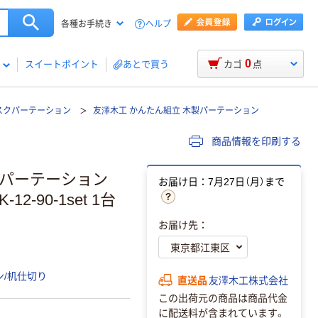
ヘルプ
各種お手続き
0
スイートポイント
あとで買う
カゴ
点
スクパーテーション
友澤木工 かんたん組立 木製パーテーション
商品情報を印刷する
製パーテーション
お届け日：7月27日（月）まで
2-90-1set 1台
お届け先：
/机仕切り
直送品
友澤木工株式会社
この出荷元の商品は商品代金
に配送料が含まれています。