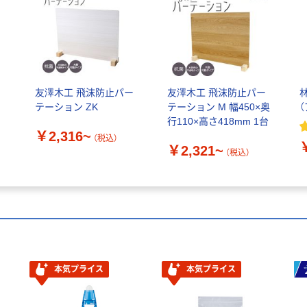
友澤木工 飛沫防止パー
友澤木工 飛沫防止パー
テーション ZK
テーション M 幅450×奥
行110×高さ418mm 1台
￥2,316~
（税込）
￥2,321~
（税込）
本気プライス
本気プライス