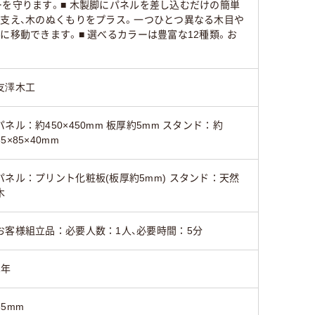
ーを守ります。■ 木製脚にパネルを差し込むだけの簡単
り支え、木のぬくもりをプラス。一つひとつ異なる木目や
に移動できます。■ 選べるカラーは豊富な12種類。お
友澤木工
パネル：約450×450mm 板厚約5mm スタンド：約
85×85×40mm
パネル：プリント化粧板(板厚約5mm) スタンド：天然
木
お客様組立品：必要人数：1人、必要時間：5分
1年
85mm