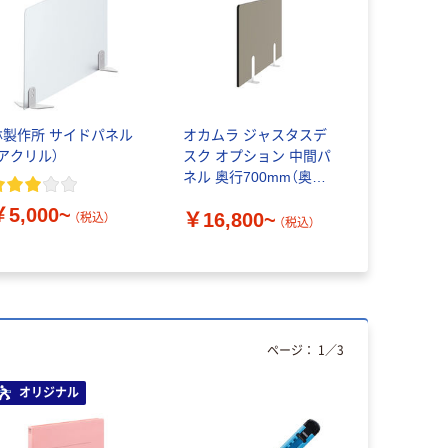
林製作所 サイドパネル
オカムラ ジャスタスデ
（アクリル）
スク オプション 中間パ
ネル 奥行700mm（奥行
600mm兼用） 1セット2
￥5,000~
￥16,800~
梱包 オリジナル
（税込）
（税込）
ページ：
1
／
3
オリジナル
オリジ