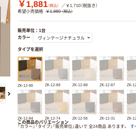
￥1,881
／￥1,710（税抜き）
（税込）
希望小売価格
￥1,980
（税込）
販売単位：1台
カラー
タイプを選択
ZK-12-89
ZK-12-88
ZK-12-87
ZK-1
ZK-12-90
ZK-12-84
ZK-12-74
ZK-12-56
ZK-12-31
ZK-1
この商品のバリエーション
「カラー」「タイプ」「販売単位」違いで 全24商品 あります。
す