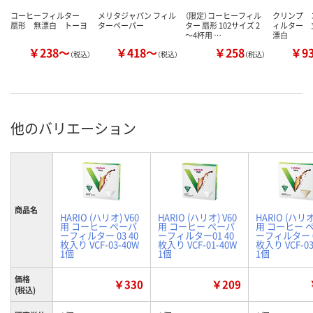
コーヒーフィルター
メリタジャパン フィル
（限定）コーヒーフィル
クリンプ 
扇形 無漂白 トーヨ
ターペーパー
ター 扇形 102サイズ 2
ィルター 
～4杯用 …
漂白
￥238～
￥418～
￥258
￥9
（税込）
（税込）
（税込）
他のバリエーション
商品名
HARIO (ハリオ) V60
HARIO (ハリオ) V60
HARIO (ハリオ
用 コーヒー ペーパ
用 コーヒー ペーパ
用 コーヒー 
ーフィルター 03 40
ーフィルター01 40
ーフィルター 0
枚入り VCF-03-40W
枚入り VCF-01-40W
枚入り VCF-03
1個
1個
1個
価格
￥330
￥209
(税込)