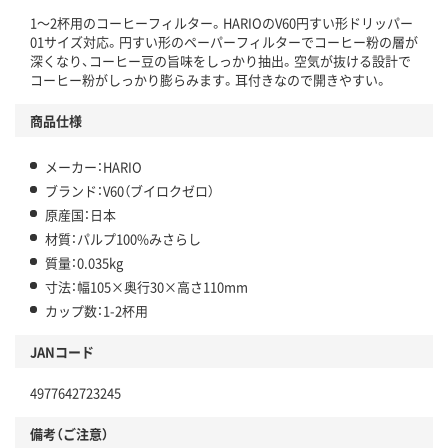
1～2杯用のコーヒーフィルター。HARIOのV60円すい形ドリッパー
01サイズ対応。円すい形のペーパーフィルターでコーヒー粉の層が
深くなり、コーヒー豆の旨味をしっかり抽出。空気が抜ける設計で
コーヒー粉がしっかり膨らみます。耳付きなので開きやすい。
商品仕様
メーカー：HARIO
ブランド：V60（ブイロクゼロ）
原産国：日本
材質：パルプ100%みさらし
質量：0.035kg
寸法：幅105×奥行30×高さ110mm
カップ数：1-2杯用
JANコード
4977642723245
備考（ご注意）