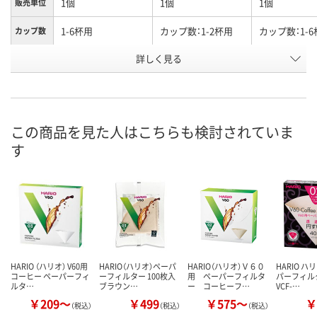
1個
1個
1個
販売単位
1-6杯用
カップ数：1-2杯用
カップ数：1-
カップ数
詳しく見る
パルプ100%酸素漂
パルプ100%酸素漂
パルプ100%
材質
白
白
し
お申込番
RK24550
RK24548
RK24551
号
この商品を見た人はこちらも検討されていま
あり
9点
あり
在庫
す
8月9日（日）
8月9日（日）
8月9日（日）
お届け日
数量
数量
数量
カゴへ
カゴへ
カ
HARIO （ハリオ） V60用
HARIO（ハリオ）ペーパ
HARIO（ハリオ）Ｖ６０
HARIO ハ
コーヒー ペーパーフィ
ーフィルター 100枚入
用 ペーパーフィルタ
パーフィル
ルタ…
ブラウン…
ー コーヒーフ…
VCF-…
￥209～
￥499
￥575～
￥
（税込）
（税込）
（税込）