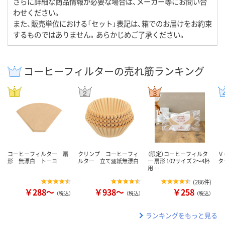
さらに詳細な商品情報が必要な場合は、メーカー等にお問い合
わせください。
また、販売単位における「セット」表記は、箱でのお届けをお約束
するものではありません。あらかじめご了承ください。
コーヒーフィルターの売れ筋ランキング
コーヒーフィルター 扇
クリンプ コーヒーフィ
（限定）コーヒーフィルタ
Ｖ
形 無漂白 トーヨ
ルター 立て濾紙無漂白
ー 扇形 102サイズ 2～4杯
タ
用 …
(
286件
)
￥288～
￥938～
￥258
（税込）
（税込）
（税込）
ランキングをもっと見る