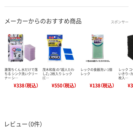
メーカーからのおすすめ商品
スポンサー
激落ちくん 水だけで落
茂木和哉 の「超人たわ
レックの食器洗い 1個
レック コ
ちる シンク洗いクリー
しZ」 2枚入り レック
レック
いきり・カ
ナー シ…
(C…
枚入…
¥338（税込）
¥550（税込）
¥138（税込）
¥
レビュー（0件）