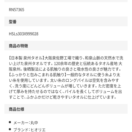
RN57365
型番
HSLs303X999028
商品の特徴
【日本製 泉州タオル】大阪泉佐野工場で織り、和泉山脈の天然水で洗
い上げた泉州タオルです。120余年の歴史と伝統あるタオル産地 大
阪泉州。後晒製法による肌触りの良さと吸水性の良さが魅力です。
【ふっかりと包みこまれる肌触り】一般的なタオルに使う糸より太
い糸を使用しています。太い糸のロングパイルは空気を含みやす
く、洗う度にどんどんボリュームが増していきます。ただ密度を上
げて厚みを持たせるのではなく、パイルを長くしてボリュームを出
すことで、ふかふかだけど乾きやすいタオルに仕上げています。
商品仕様
メーカー：丸中
ブランド：ヒオリエ