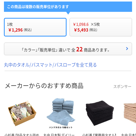
この商品は複数の販売単位があります
1枚
￥1,098.6
×5枚
￥1,296
￥5,493
(税込)
(税込)
22
「カラー」「販売単位」 違いで 全
商品あります。
丸中のタオル/バスマット/バスローブを全て見る
メーカーからのおすすめ商品
スポンサー
小杉善 【B品タオル詰め
丸中 日本製 デイリー
小杉善 【業務用タオル】
丸中 日本