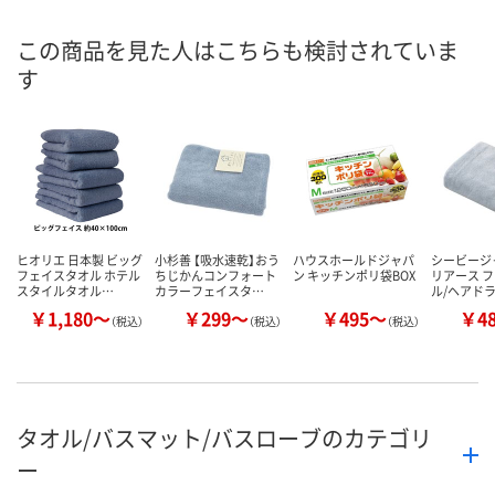
8月9日（日）
8月9日（日）
お届け日
この商品を見た人はこちらも検討されていま
す
数量
数量
お取り扱い終了しま
した
カゴへ
カ
ヒオリエ 日本製 ビッグ
小杉善 【吸水速乾】おう
ハウスホールドジャパ
シービージ
フェイスタオル ホテル
ちじかんコンフォート
ン キッチンポリ袋BOX
リアース 
スタイルタオル…
カラーフェイスタ…
ル/ヘアド
￥1,180～
￥299～
￥495～
￥4
（税込）
（税込）
（税込）
タオル/バスマット/バスローブのカテゴリ
ー