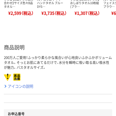
合わせ】サイズ色々B品
ハンドタオル ブルー
おしぼりタオル10枚組
フェイス
タオル…
DYS…
(ブラ…
ブラウ…
¥2,599（税込）
¥3,735（税込）
¥1,307（税込）
¥
商品説明
200万人ご愛用！ふっかり柔らかな風合いが心地良いふかふかボリューム
タオル。そっとお肌にあてるだけで、水分を瞬時に吸い取る高い吸水性
が魅力。バスタオルサイズ。
アイコンの説明
お申込番号