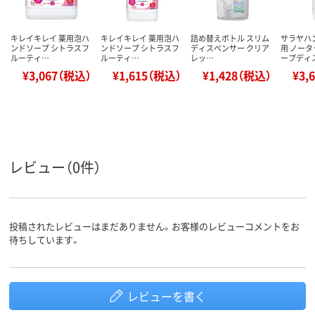
キレイキレイ 薬用泡ハ
キレイキレイ 薬用泡ハ
詰め替えボトル スリム
サラヤハ
ンドソープ シトラスフ
ンドソープ シトラスフ
ディスペンサー クリア
用 ノー
ルーティ…
ルーティ…
レッ…
ープディ
¥3,067（税込）
¥1,615（税込）
¥1,428（税込）
¥3,
レビュー（0件）
投稿されたレビューはまだありません。お客様のレビューコメントをお
待ちしています。
レビューを書く