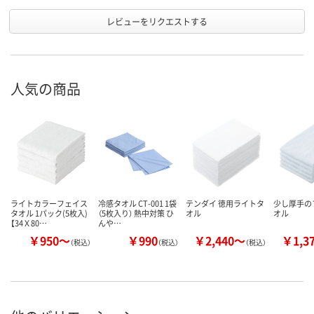
レビューをリクエストする
人気の商品
ライトカラーフェイス
冷感タオル CT-001 1袋
テンダイ 徳用ライトタ
少し厚手の
タオル 1パック(5枚入)
（5枚入り） 熱中対策 ひ
オル
オル
【34Ｘ80…
んや…
￥950～
￥990
￥2,440～
￥1,3
（税込）
（税込）
（税込）