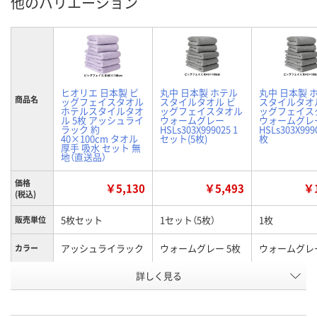
他のバリエーション
ヒオリエ 日本製 ビ
丸中 日本製 ホテル
丸中 日本製 
商品名
ッグフェイスタオル
スタイルタオル ビ
スタイルタオ
ホテルスタイルタオ
ッグフェイスタオル
ッグフェイス
ル 5枚 アッシュライ
ウォームグレー
ウォームグレ
ラック 約
HSLs303X999025 1
HSLs303X999
40×100cm タオル
セット(5枚)
枚
厚手 吸水 セット 無
地（直送品）
価格
￥5,130
￥5,493
￥1
(税込)
5枚セット
1セット（5枚）
1枚
販売単位
アッシュライラック
ウォームグレー 5枚
ウォームグレー
カラー
お申込番
詳しく見る
X106613
HH62119
XN25094
号
直送品
6点
あり
在庫