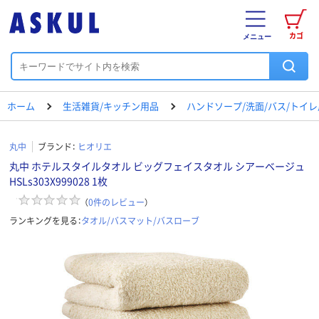
カゴ
メニュー
ホーム
生活雑貨/キッチン用品
ハンドソープ/洗面/バス/トイ
丸中
ブランド：
ヒオリエ
丸中 ホテルスタイルタオル ビッグフェイスタオル シアーベージュ
HSLs303X999028 1枚
（
0
件のレビュー
）
ランキングを見る：
タオル/バスマット/バスローブ